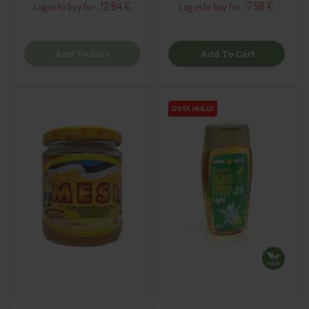
12.84 €
7.58 €
Log in to buy for :
Log in to buy for :
Add To Cart
Add To Cart
OSTA HULGI
OSTA HULGI