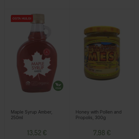
OSTA HULGI
OSTA HULGI
Maple Syrup Amber,
Honey with Pollen and
250ml
Propolis, 300g
Price
Price
13,52 €
7,98 €