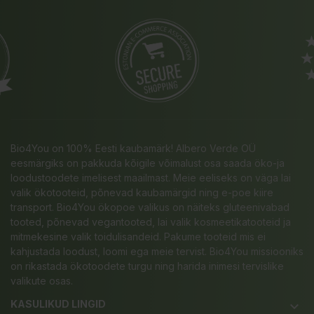
Bio4You on 100% Eesti kaubamärk! Albero Verde OÜ
eesmärgiks on pakkuda kõigile võimalust osa saada öko-ja
loodustoodete imelisest maailmast. Meie eeliseks on väga lai
valik ökotooteid, põnevad kaubamärgid ning e-poe kiire
transport. Bio4You ökopoe valikus on näiteks gluteenivabad
tooted, põnevad vegantooted, lai valik kosmeetikatooteid ja
mitmekesine valik toidulisandeid. Pakume tooteid mis ei
kahjustada loodust, loomi ega meie tervist. Bio4You missiooniks
on rikastada ökotoodete turgu ning harida inimesi tervislike
valikute osas.
KASULIKUD LINGID
keyboard_arrow_down