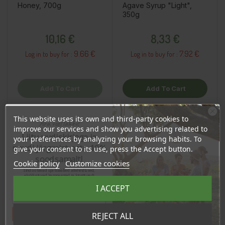
Honey, 700g
Agave Syrup "Light",
350g
Price
Price
10,16 €
8,33 €
9.66 €
7.92 €
Log in to buy for :
Log in to buy for :
Add To Cart
Add To Cart
This website uses its own and third-party cookies to
Ära veel lahku!
improve our services and show you advertising related to
OSTA HULGI
OSTA HULGI
Liitu uudiskirjaga ja
your preferences by analyzing your browsing habits. To
naudi järgmist ostu 10%
give your consent to its use, press the Accept button.
soodsamalt!
Cookie policy
Customize cookies
Sind ootavad spetsiaalsed allahindlused,
eksklusiivsed kampaaniad ja kingitused!
Registreeru e-maili aadressiga ja saad
I ACCEPT
sooduskoodi!
Tahan sooduskoodi!
REJECT ALL