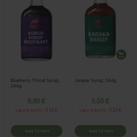
Blueberry Throat Syrup,
Juniper Syrup, 244g
244g
Price
Price
6,90 €
5,50 €
6.55 €
5.23 €
Log in to buy for :
Log in to buy for :
Add To Cart
Add To Cart