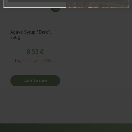
Agave Syrup "Dark",
350g
Price
8,33 €
7.92 €
Log in to buy for :
Add To Cart