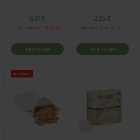
Price
Price
6,61 €
3,25 €
6.28 €
3.09 €
Log in to buy for :
Log in to buy for :
Add To Cart
Add To Cart
OSTA HULGI
OSTA HULGI
OSTA HULGI