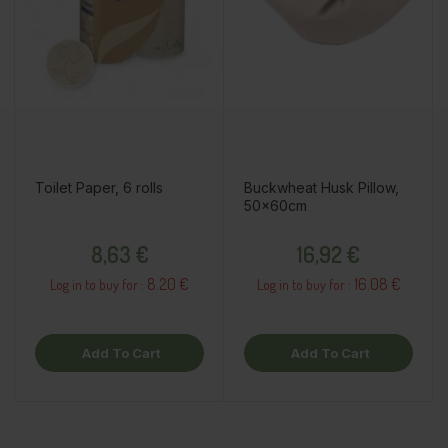
Toilet Paper, 6 rolls
Buckwheat Husk Pillow,
50x60cm
Price
Price
8,63 €
16,92 €
8.20 €
16.08 €
Log in to buy for :
Log in to buy for :
Add To Cart
Add To Cart