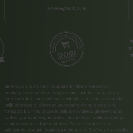
rakvere@bio4you.eu
Bio4You on 100% Eesti kaubamärk! Albero Verde OÜ
eesmärgiks on pakkuda kõigile võimalust osa saada öko-ja
loodustoodete imelisest maailmast. Meie eeliseks on väga lai
valik ökotooteid, põnevad kaubamärgid ning e-poe kiire
transport. Bio4You ökopoe valikus on näiteks gluteenivabad
tooted, põnevad vegantooted, lai valik kosmeetikatooteid ja
mitmekesine valik toidulisandeid. Pakume tooteid mis ei
kahjustada loodust, loomi ega meie tervist. Bio4You missiooniks