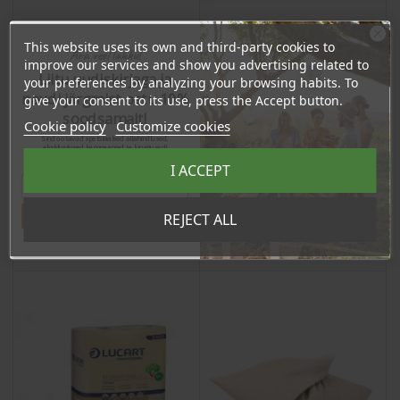
This website uses its own and third-party cookies to
Ära veel lahku!
improve our services and show you advertising related to
Liitu uudiskirjaga ja
Nutmilk Bag, 1pc
Kitchen Towel, 2 rolls
your preferences by analyzing your browsing habits. To
naudi järgmist ostu 10%
give your consent to its use, press the Accept button.
soodsamalt!
Cookie policy
Customize cookies
Price
Price
6,25 €
5,25 €
Sind ootavad spetsiaalsed allahindlused,
eksklusiivsed kampaaniad ja kingitused!
Registreeru e-maili aadressiga ja saad
5.94 €
4.99 €
Log in to buy for :
Log in to buy for :
I ACCEPT
sooduskoodi!
Tahan sooduskoodi!
REJECT ALL
Add To Cart
Add To Cart