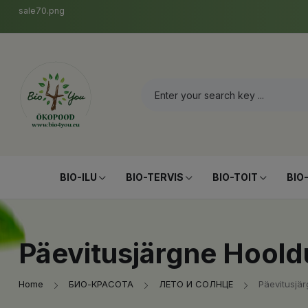
sale70.png
BIO-ILU
BIO-TERVIS
BIO-TOIT
BIO
Päevitusjärgne Hoold
Home
БИО-КРАСОТА
ЛЕТО И СОЛНЦЕ
Päevitusjä