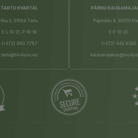
TARTU KVARTAL
PÄRNU KAUBAMAJA
Riia 2, 51004 Tartu
Papiniidu 8, 80010 Pä
E-L 10-21, P 10-19
E-P 10-20
(+372) 680 7787
(+372) 442 9390
tartu@bio4you.eu
kaubamajakas@bio4yo