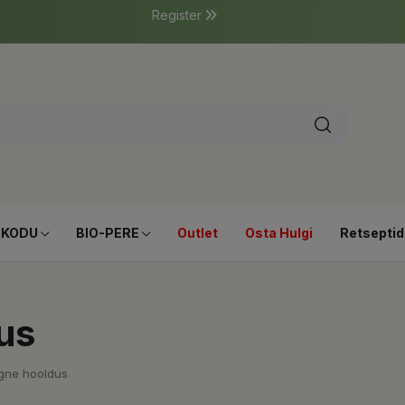
Register
-KODU
BIO-PERE
Outlet
Osta Hulgi
Retseptid
us
rgne hooldus