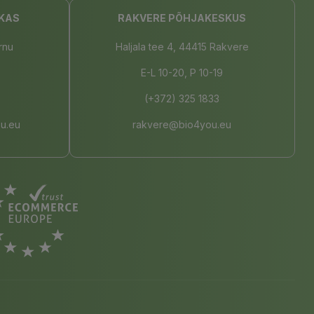
KAS
RAKVERE PÕHJAKESKUS
rnu
Haljala tee 4, 44415 Rakvere
E-L 10-20, P 10-19
(+372) 325 1833
u.eu
rakvere@bio4you.eu