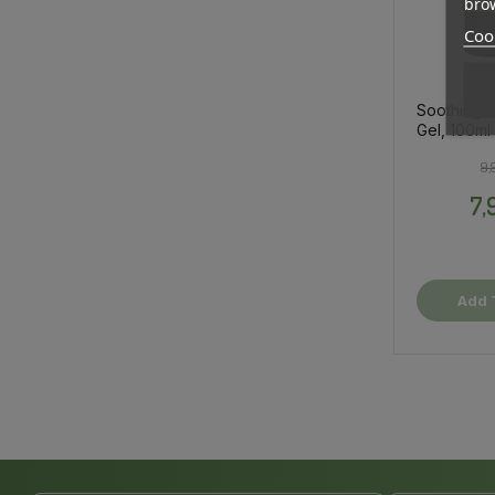
brow
Cook
Soothing 
Gel, 100ml
9,
7,
Add 