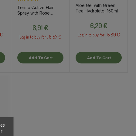
Aloe Gel with Green
Termo-Active Hair
Tea Hydrolate, 150ml
Spray with Rose
Hydrolate, 100ml
Price
Price
6,20 €
6,91 €
 €
5.89 €
Log in to buy for :
6.57 €
Log in to buy for :
Add To Cart
Add To Cart
ces
ur