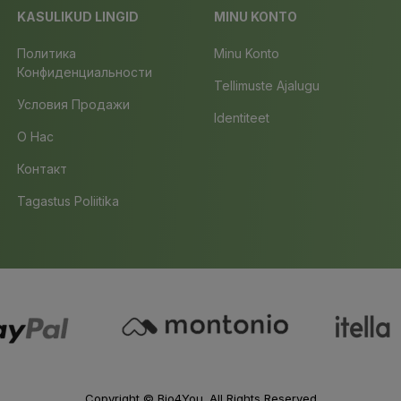
KASULIKUD LINGID
MINU KONTO
Политика
Minu Konto
Конфиденциальности
Tellimuste Ajalugu
Условия Продажи
Identiteet
О Нас
Контакт
Tagastus Poliitika
Copyright ©
Bio4You
. All Rights Reserved