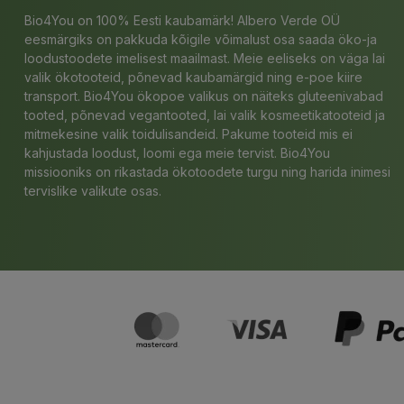
Bio4You on 100% Eesti kaubamärk! Albero Verde OÜ
eesmärgiks on pakkuda kõigile võimalust osa saada öko-ja
loodustoodete imelisest maailmast. Meie eeliseks on väga lai
valik ökotooteid, põnevad kaubamärgid ning e-poe kiire
transport. Bio4You ökopoe valikus on näiteks gluteenivabad
tooted, põnevad vegantooted, lai valik kosmeetikatooteid ja
mitmekesine valik toidulisandeid. Pakume tooteid mis ei
kahjustada loodust, loomi ega meie tervist. Bio4You
missiooniks on rikastada ökotoodete turgu ning harida inimesi
tervislike valikute osas.