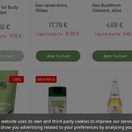
Био-крем Алоэ,
Sea Buckthorn
 for Body
100мл
Ointment, 40ml
50ml
Price
Price
Price
17,79 €
4,68 €
,60 €
16.90 €
4.45
Log in to buy for :
Log in to buy for :
11.02 €
y for :
To Cart
Add To Cart
Add To Cart
-20%
OSTA HULGI
OSTA HULGI
 website uses its own and third-party cookies to improve our servi
show you advertising related to your preferences by analyzing yo