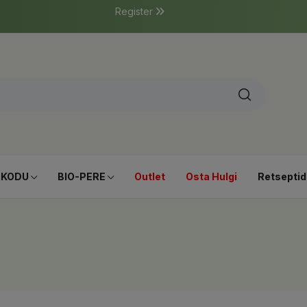
Register
-KODU
BIO-PERE
Outlet
Osta Hulgi
Retseptid