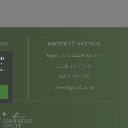
KAS
RAKVERE PÕHJAKESKUS
rnu
Haljala tee 4, 44415 Rakvere
ces
ur
E-L 10-20, P 10-19
on.
(+372) 325 1833
u.eu
rakvere@bio4you.eu