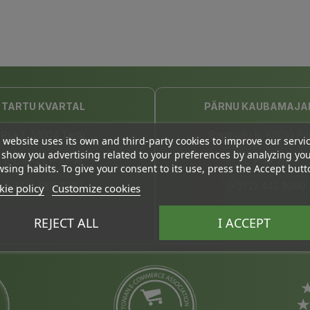
TARTU KVARTAL
PÄRNU KAUBAMAJA
Riia 2, 51004 Tartu
Papiniidu 8, 80010 Pä
 website uses its own and third-party cookies to improve our servi
show you advertising related to your preferences by analyzing yo
E-L 10-21, P 10-19
E-P 10-20
sing habits. To give your consent to its use, press the Accept butt
(+372) 680 7787
(+372) 442 9390
ie policy
Customize cookies
tartu@bio4you.eu
kaubamajakas@bio4yo
REJECT ALL
I ACCEPT