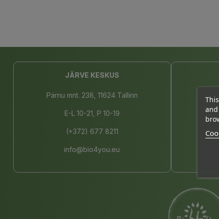
JÄRVE KESKUS
Pärnu mnt. 238, 11624 Tallinn
This
and 
E-L 10-21, P 10-19
brow
(+372) 677 8211
Cook
info@bio4you.eu