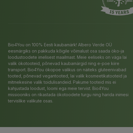
Bio4You on 100% Eesti kaubamärk! Albero Verde OÜ
eesmärgiks on pakkuda kõigile võimalust osa saada öko-ja
loodustoodete imelisest maailmast. Meie eeliseks on väga lai
valik ökotooteid, põnevad kaubamärgid ning e-poe kiire
transport. Bio4You ökopoe valikus on näiteks gluteenivabad
tooted, põnevad vegantooted, lai valik kosmeetikatooteid ja
mitmekesine valik toidulisandeid. Pakume tooteid mis ei
kahjustada loodust, loomi ega meie tervist. Bio4You
missiooniks on rikastada ökotoodete turgu ning harida inimesi
tervislike valikute osas.