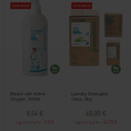
OSTA HULGI
OSTA HULGI
OSTA HULGI
OSTA HULGI
OSTA HULGI
OSTA HULGI
Bleach with Active
Laundry Detergent,
Oxygen, 900ml
Citrus, 5kg
Price
Price
8,54 €
46,00 €
8.11 €
43.70 €
Log in to buy for :
Log in to buy for :