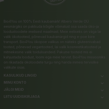
Bio4You on 100% Eesti kaubamärk! Albero Verde OÜ
eesmärgiks on pakkuda kõigile võimalust osa saada öko-ja
loodustoodete imelisest maailmast. Meie eeliseks on väga lai
valik ökotooteid, põnevad kaubamärgid ning e-poe kiire
transport. Bio4You ökopoe valikus on näiteks gluteenivabad
tooted, põnevad vegantooted, lai valik kosmeetikatooteid ja
mitmekesine valik toidulisandeid. Pakume tooteid mis ei
kahjustada loodust, loomi ega meie tervist. Bio4You missiooniks
on rikastada ökotoodete turgu ning harida inimesi tervislike
valikute osas.
KASULIKUD LINGID
keyboard_arrow_down
MINU KONTO
keyboard_arrow_down
JÄLGI MEID
keyboard_arrow_down
LIITU UUDISKIRJAGA
keyboard_arrow_down