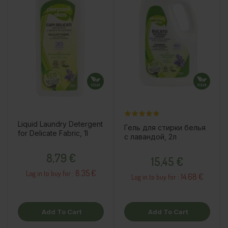
Liquid Laundry Detergent
Гель для стирки белья
for Delicate Fabric, 1l
с лавандой, 2л
Price
Price
8,79 €
15,45 €
8.35 €
Log in to buy for :
14.68 €
Log in to buy for :
Add To Cart
Add To Cart