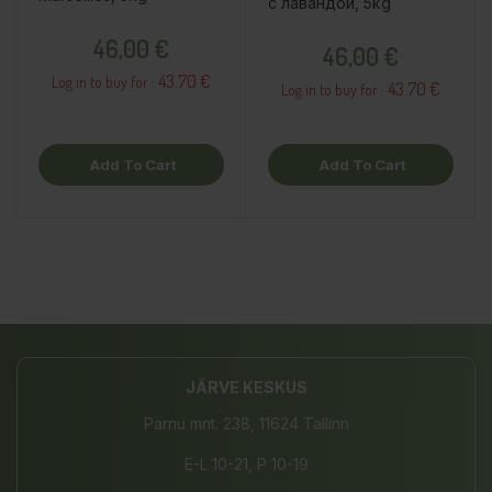
с лавандой, 5kg
Price
Price
46,00 €
46,00 €
43.70 €
Log in to buy for :
43.70 €
Log in to buy for :
Add To Cart
Add To Cart
JÄRVE KESKUS
Pärnu mnt. 238, 11624 Tallinn
E-L 10-21, P 10-19