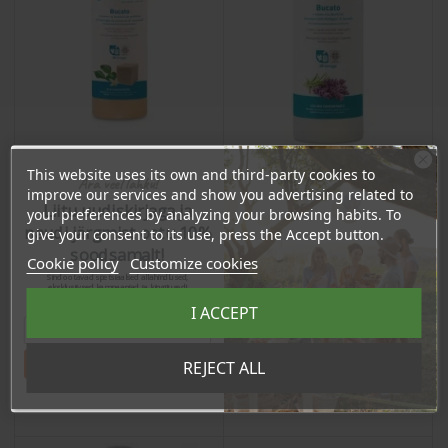
This website uses its own and third-party cookies to
Ära veel lahku!
improve our services and show you advertising related to
Liitu uudiskirjaga ja
your preferences by analyzing your browsing habits. To
Гель для стирки белья,
Гель для стирки белья
naudi järgmist ostu 10%
give your consent to its use, press the Accept button.
1л, Марсель
с лавандой, 1л
soodsamalt!
Cookie policy
Customize cookies
Price
Price
10,90 €
Sind ootavad spetsiaalsed allahindlused,
9,95 €
eksklusiivsed kampaaniad ja kingitused!
Registreeru e-maili aadressiga ja saad
I ACCEPT
10.35 €
sooduskoodi!
Log in to buy for :
9.45 €
Log in to buy for :
Tahan sooduskoodi!
REJECT ALL
Add To Cart
Add To Cart