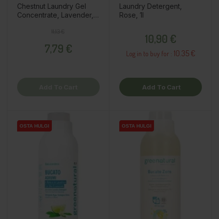
Chestnut Laundry Gel
Laundry Detergent,
Concentrate, Lavender,
Rose, 1l
500ml
Regular price
Price
Price
11,13 €
10,90 €
7,79 €
10.35 €
Log in to buy for :
Add To Cart
Add To Cart
OSTA HULGI
OSTA HULGI
OSTA HULGI
OSTA HULGI
OSTA HULGI
OSTA HULGI