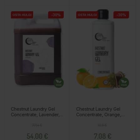
-30%
-30%
OSTA HULGI
OSTA HULGI
OSTA HULGI
OSTA HULGI
OSTA HULGI
OSTA HULGI
Chestnut Laundry Gel
Chestnut Laundry Gel
Concentrate, Lavender,
Concentrate, Orange,
5l
500ml
Regular price
Price
Regular price
Price
77,14 €
10,11 €
54,00 €
7,08 €