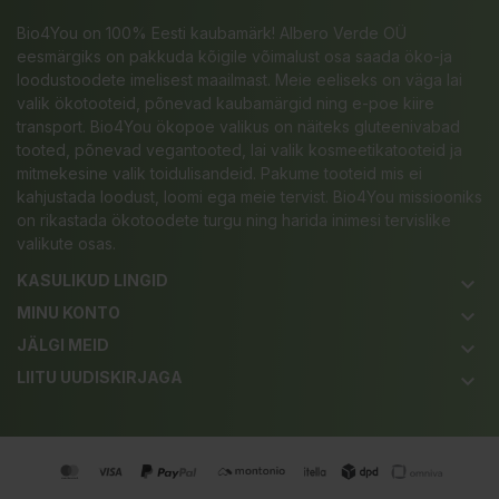
Bio4You on 100% Eesti kaubamärk! Albero Verde OÜ
eesmärgiks on pakkuda kõigile võimalust osa saada öko-ja
loodustoodete imelisest maailmast. Meie eeliseks on väga lai
valik ökotooteid, põnevad kaubamärgid ning e-poe kiire
transport. Bio4You ökopoe valikus on näiteks gluteenivabad
tooted, põnevad vegantooted, lai valik kosmeetikatooteid ja
mitmekesine valik toidulisandeid. Pakume tooteid mis ei
kahjustada loodust, loomi ega meie tervist. Bio4You missiooniks
on rikastada ökotoodete turgu ning harida inimesi tervislike
valikute osas.
KASULIKUD LINGID
keyboard_arrow_down
MINU KONTO
keyboard_arrow_down
JÄLGI MEID
keyboard_arrow_down
LIITU UUDISKIRJAGA
keyboard_arrow_down