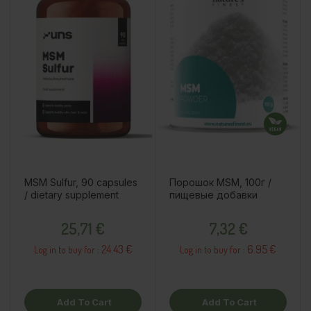
MSM Sulfur, 90 capsules
Порошок MSM, 100г /
/ dietary supplement
пищевые добавки
Price
Price
25,71 €
7,32 €
24.43 €
6.95 €
Log in to buy for :
Log in to buy for :
Add To Cart
Add To Cart