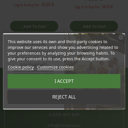
15.93 €
Log in to buy for :
14.15 €
Log in to buy for :
Add To Cart
Add To Cart
This website uses its own and third-party cookies to
Ära veel lahku!
improve our services and show you advertising related to
Liitu uudiskirjaga ja
your preferences by analyzing your browsing habits. To
naudi järgmist ostu 10%
give your consent to its use, press the Accept button.
soodsamalt!
Cookie policy
Customize cookies
Sind ootavad spetsiaalsed allahindlused,
eksklusiivsed kampaaniad ja kingitused!
Registreeru e-maili aadressiga ja saad
I ACCEPT
sooduskoodi!
JÄRVE KESKUS
Pärnu mnt. 238, 11624 Tallinn
Tahan sooduskoodi!
REJECT ALL
E-L 10-21, P 10-19
(+372) 677 8211
info@bio4you.eu