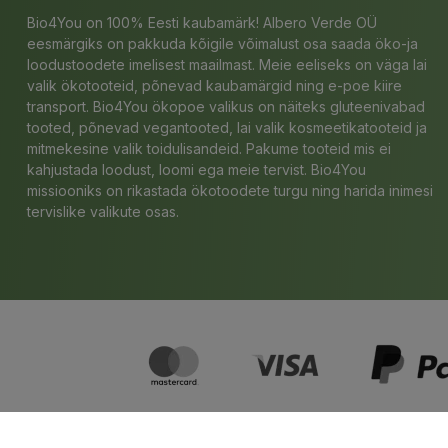
Bio4You on 100% Eesti kaubamärk! Albero Verde OÜ
eesmärgiks on pakkuda kõigile võimalust osa saada öko-ja
loodustoodete imelisest maailmast. Meie eeliseks on väga lai
valik ökotooteid, põnevad kaubamärgid ning e-poe kiire
transport. Bio4You ökopoe valikus on näiteks gluteenivabad
tooted, põnevad vegantooted, lai valik kosmeetikatooteid ja
mitmekesine valik toidulisandeid. Pakume tooteid mis ei
kahjustada loodust, loomi ega meie tervist. Bio4You
missiooniks on rikastada ökotoodete turgu ning harida inimesi
tervislike valikute osas.