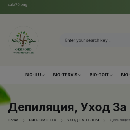
sale70.png
BIO-ILU
BIO-TERVIS
BIO-TOIT
BIO
Депиляция, Уход За
Home
БИО-КРАСОТА
УХОД ЗА ТЕЛОМ
Депиляция