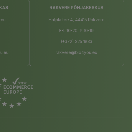
KAS
RAKVERE PÕHJAKESKUS
rnu
Haljala tee 4, 44415 Rakvere
E-L 10-20, P 10-19
(+372) 325 1833
u.eu
rakvere@bio4you.eu