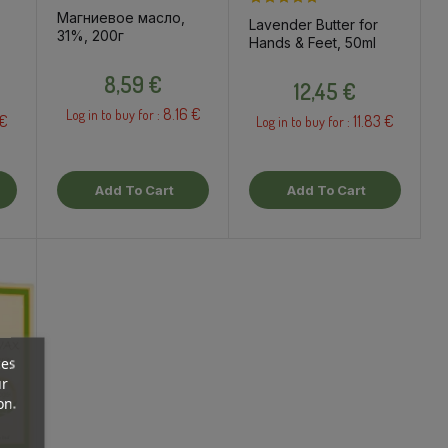
Магниевое масло,
Lavender Butter for
31%, 200г
Hands & Feet, 50ml
Price
Price
8,59 €
12,45 €
8.16 €
Log in to buy for :
 €
11.83 €
Log in to buy for :
Add To Cart
Add To Cart
ces
ur
on.