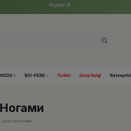
Register
-KODU
BIO-PERE
Outlet
Osta Hulgi
Retseptid
 Ногами
, уход за ногами