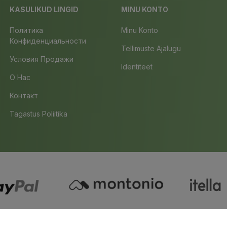
KASULIKUD LINGID
MINU KONTO
Политика
Minu Konto
Конфиденциальности
Tellimuste Ajalugu
Условия Продажи
Identiteet
О Нас
Контакт
Tagastus Poliitika
Copyright ©
Bio4You
. All Rights Reserved