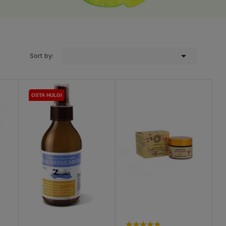

Sort by:
OSTA HULGI