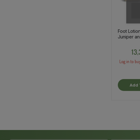
Foot Lotion
Juniper a
Leaf, 100m
13
Log in to bu
Add 