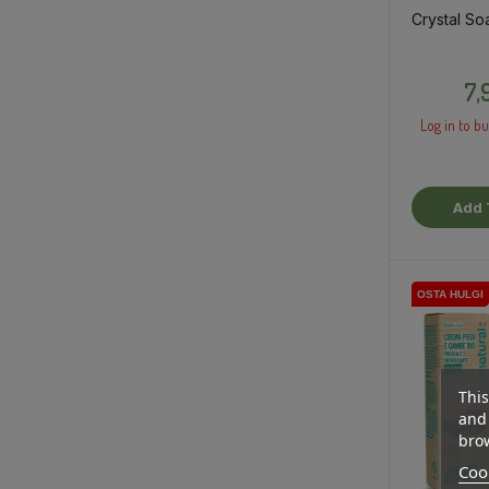
Crystal So
7,
Log in to bu
Add 
OSTA HULGI
OSTA HULGI
This
and 
brow
Cook