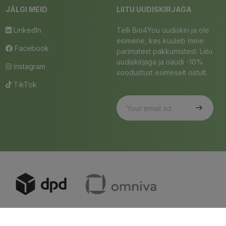
JÄLGI MEID
LIITU UUDISKIRJAGA
LinkedIn
Telli Bio4You uudiskiri ja ole
esimene, kes kuuleb meie
Facebook
parimatest pakkumistest. Liitu
uudiskirjaga ja naudi -10%
Instagram
soodustust esimeselt ostult.
TikTok