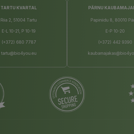
TARTU KVARTAL
PÄRNU KAUBAMAJA
Riia 2, 51004 Tartu
Papiniidu 8, 80010 Pä
E-L 10-21, P 10-19
E-P 10-20
(+372) 680 7787
(+372) 442 9390
tartu@bio4you.eu
kaubamajakas@bio4yo