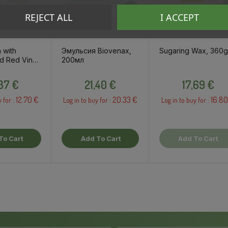
REJECT ALL
I ACCEPT
 with
Эмульсия Biovenax,
Sugaring Wax, 360g
nd Red Vine
200мл
l
Price
Price
Price
,37 €
21,40 €
17,69 €
12.70 €
20.33 €
16.80
y for :
Log in to buy for :
Log in to buy for :
To Cart
Add To Cart
Add To Cart