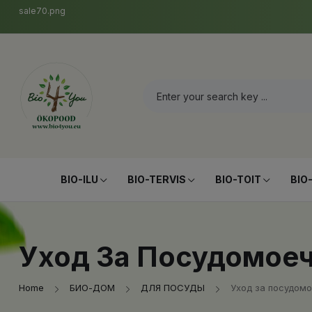
sale70.png
BIO-ILU
BIO-TERVIS
BIO-TOIT
BIO
Уход За Посудомое
Home
БИО-ДОМ
ДЛЯ ПОСУДЫ
Уход за посудом