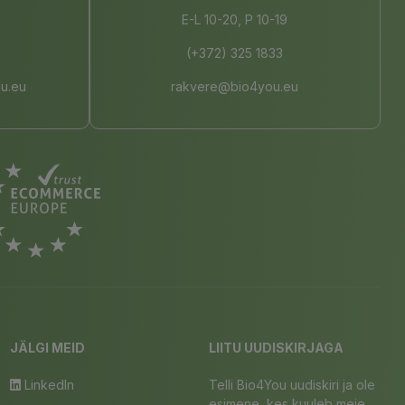
E-L 10-20, P 10-19
(+372) 325 1833
u.eu
rakvere@bio4you.eu
JÄLGI MEID
LIITU UUDISKIRJAGA
LinkedIn
Telli Bio4You uudiskiri ja ole
esimene, kes kuuleb meie