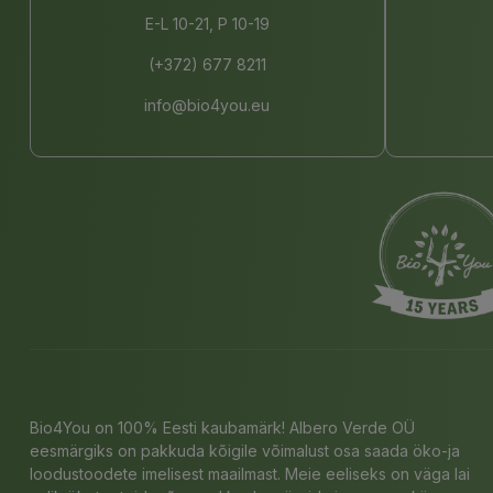
E-L 10-21, P 10-19
(+372) 677 8211
info@bio4you.eu
Bio4You on 100% Eesti kaubamärk! Albero Verde OÜ
eesmärgiks on pakkuda kõigile võimalust osa saada öko-ja
loodustoodete imelisest maailmast. Meie eeliseks on väga lai