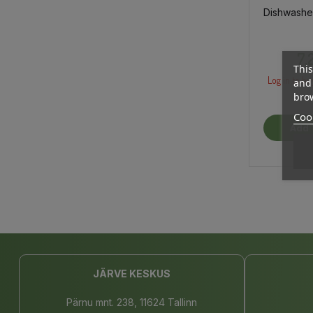
Dishwashe
7,
This
Log in to bu
and 
brow
Cook
Add 
JÄRVE KESKUS
Pärnu mnt. 238, 11624 Tallinn