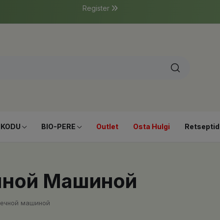
Register
-KODU
BIO-PERE
Outlet
Osta Hulgi
Retseptid
чной Машиной
оечной машиной