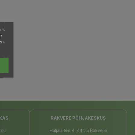
ces
ur
on.
KAS
RAKVERE PÕHJAKESKUS
rnu
Haljala tee 4, 44415 Rakvere