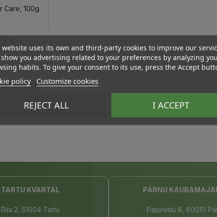
r Care, 100g
Price
27 €
 website uses its own and third-party cookies to improve our servi
6.90 €
y for :
show you advertising related to your preferences by analyzing yo
sing habits. To give your consent to its use, press the Accept butt
ie policy
Customize cookies
To Cart
REJECT ALL
I ACCEPT
TARTU KVARTAL
PÄRNU KAUBAMAJA
Riia 2, 51004 Tartu
Papiniidu 8, 80010 Pä