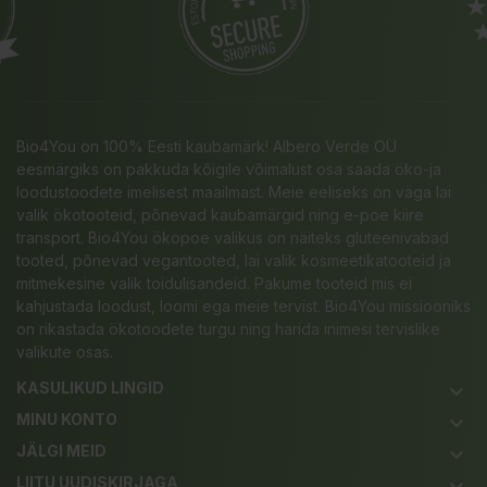
Bio4You on 100% Eesti kaubamärk! Albero Verde OÜ
eesmärgiks on pakkuda kõigile võimalust osa saada öko-ja
loodustoodete imelisest maailmast. Meie eeliseks on väga lai
valik ökotooteid, põnevad kaubamärgid ning e-poe kiire
transport. Bio4You ökopoe valikus on näiteks gluteenivabad
tooted, põnevad vegantooted, lai valik kosmeetikatooteid ja
mitmekesine valik toidulisandeid. Pakume tooteid mis ei
kahjustada loodust, loomi ega meie tervist. Bio4You missiooniks
on rikastada ökotoodete turgu ning harida inimesi tervislike
valikute osas.
KASULIKUD LINGID
keyboard_arrow_down
MINU KONTO
keyboard_arrow_down
JÄLGI MEID
keyboard_arrow_down
LIITU UUDISKIRJAGA