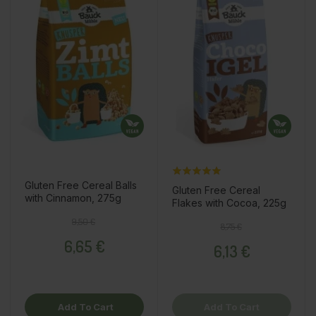
Gluten Free Cereal Balls
Gluten Free Cereal
with Cinnamon, 275g
Flakes with Cocoa, 225g
Regular price
Price
9,50 €
Regular price
Price
8,75 €
6,65 €
6,13 €
Add To Cart
Add To Cart