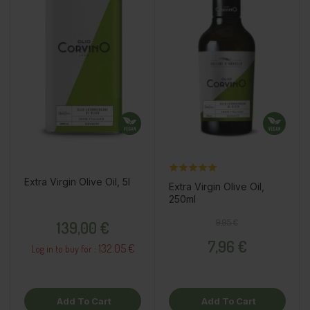
Extra Virgin Olive Oil, 5l
Extra Virgin Olive Oil,
250ml
Price
Regular price
Price
9,95 €
139,00 €
7,96 €
132.05 €
Log in to buy for :
Add To Cart
Add To Cart