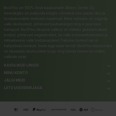
Bio4You on 100% Eesti kaubamärk! Albero Verde OÜ
eesmärgiks on pakkuda kõigile võimalust osa saada öko-ja
loodustoodete imelisest maailmast. Meie eeliseks on väga lai
valik ökotooteid, põnevad kaubamärgid ning e-poe kiire
transport. Bio4You ökopoe valikus on näiteks gluteenivabad
tooted, põnevad vegantooted, lai valik kosmeetikatooteid ja
mitmekesine valik toidulisandeid. Pakume tooteid mis ei
kahjustada loodust, loomi ega meie tervist. Bio4You missiooniks
on rikastada ökotoodete turgu ning harida inimesi tervislike
valikute osas.
KASULIKUD LINGID
keyboard_arrow_down
MINU KONTO
keyboard_arrow_down
JÄLGI MEID
keyboard_arrow_down
LIITU UUDISKIRJAGA
keyboard_arrow_down