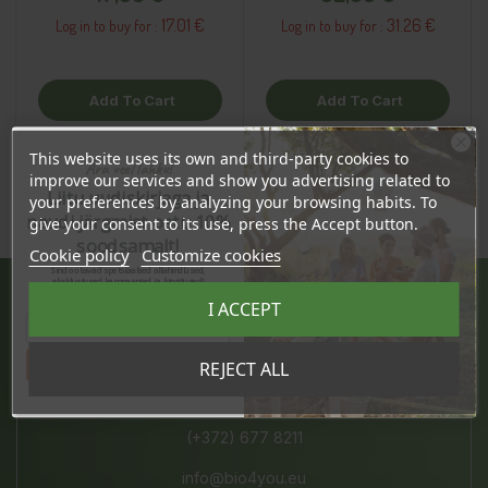
17.01 €
31.26 €
Log in to buy for :
Log in to buy for :
Add To Cart
Add To Cart
This website uses its own and third-party cookies to
Ära veel lahku!
improve our services and show you advertising related to
Liitu uudiskirjaga ja
your preferences by analyzing your browsing habits. To
naudi järgmist ostu 10%
give your consent to its use, press the Accept button.
soodsamalt!
Cookie policy
Customize cookies
Sind ootavad spetsiaalsed allahindlused,
eksklusiivsed kampaaniad ja kingitused!
Registreeru e-maili aadressiga ja saad
I ACCEPT
sooduskoodi!
JÄRVE KESKUS
Pärnu mnt. 238, 11624 Tallinn
Tahan sooduskoodi!
REJECT ALL
E-L 10-21, P 10-19
(+372) 677 8211
info@bio4you.eu