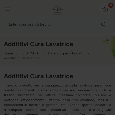
@bio4you.eu
0
o il mondo!
Addittivi Cura Lavatrice
Home
BIO-CASA
Detersivi per il bucato
Addittivi cura lavatrice
Addittivi Cura Lavatrice
Il nostro prodotto per la manutenzione della lavatrice garantisce
prestazioni ottimali, mantenendo il tuo elettrodomestico pulito e
fresco. Progettato per offrire massima comodità, pulisce e
protegge efficacemente l'interno della tua lavatrice, inclusi i
componenti in metallo e gomma. Rimuovendo sporco, calcare e
altri depositi, contribuisce a preservare l'efficienza e la longevità
del tuo elettrodomestico, assicurandoti che funzioni sempre al