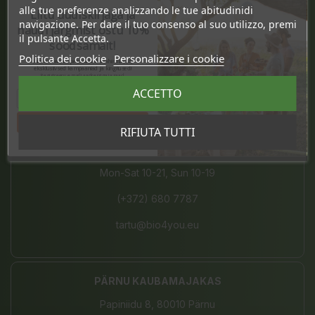
alle tue preferenze analizzando le tue abitudinidi
Liitu uudiskirjaga ja
Mon-Sat 10-21, Sun 10-19
navigazione. Per dare il tuo consenso al suo utilizzo, premi
naudi järgmist ostu 10%
il pulsante Accetta.
(+372) 677 8211
soodsamalt!
Politica dei cookie
Personalizzare i cookie
Sind ootavad spetsiaalsed allahindlused,
info@bio4you.eu
eksklusiivsed kampaaniad ja kingitused!
Registreeru e-maili aadressiga ja saad
sooduskoodi!
ACCETTO
Tahan sooduskoodi!
TARTU KVARTAL
RIFIUTA TUTTI
Riia 2, 51004 Tartu
Mon-Sat 10-21, Sun 10-19
(+372) 680 7787
tartu@bio4you.eu
PÄRNU KAUBAMAJAKAS
Papiniidu 8, 80010 Pärnu