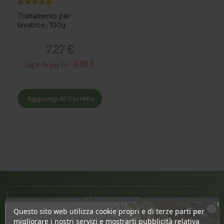
Trattamento per
lavatrice, 100g
Prezzo
7,27 €
6.90 €
Log in to buy for :
Aggiungi Al Carrello
JÄRVE CENTER
Questo sito web utilizza cookie propri e di terze parti per
Pärnu mnt. 238, 11624 Tallinn
Ära veel lahku!
migliorare i nostri servizi e mostrarti pubblicità relativa