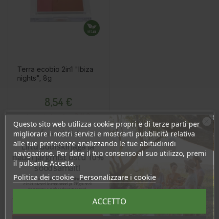
Terra ecobio 2in1 "Ibiza
nights", 8g
Prezzo
8,54 €
8.11 €
Log in to buy for :
Questo sito web utilizza cookie propri e di terze parti per
Ära veel lahku!
migliorare i nostri servizi e mostrarti pubblicità relativa
alle tue preferenze analizzando le tue abitudinidi
Liitu uudiskirjaga ja
Aggiungi Al Carrello
navigazione. Per dare il tuo consenso al suo utilizzo, premi
naudi järgmist ostu 10%
il pulsante Accetta.
soodsamalt!
Politica dei cookie
Personalizzare i cookie
Sind ootavad spetsiaalsed allahindlused,
eksklusiivsed kampaaniad ja kingitused!
Registreeru e-maili aadressiga ja saad
sooduskoodi!
ACCETTO