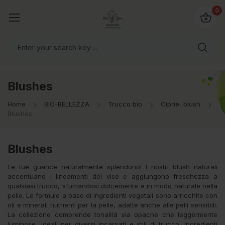
@bio4you.eu
0
o il mondo!
Blushes
Home
BIO-BELLEZZA
Trucco bio
Ciprie, blush
Blushes
Blushes
Le tue guance naturalmente splendono! I nostri blush naturali
accentuano i lineamenti del viso e aggiungono freschezza a
qualsiasi trucco, sfumandosi dolcemente e in modo naturale nella
pelle. Le formule a base di ingredienti vegetali sono arricchite con
oli e minerali nutrienti per la pelle, adatte anche alle pelli sensibili.
La collezione comprende tonalità sia opache che leggermente
luminose, ideali per diversi incarnati e stili di trucco. Ingredienti