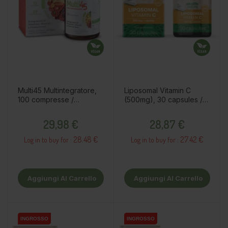
Multi45 Multintegratore,
Liposomal Vitamin C
100 compresse /
(500mg), 30 capsules /
integratore alimentare
dietary supplement
Prezzo
Prezzo
29,98 €
28,87 €
28.48 €
27.42 €
Log in to buy for :
Log in to buy for :
Aggiungi Al Carrello
Aggiungi Al Carrello
INGROSSO
INGROSSO
INGROSSO
INGROSSO