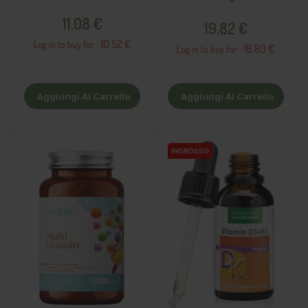
integratore alimentare
alimentare
Prezzo
Prezzo
11,08 €
19,82 €
10.52 €
Log in to buy for :
18.83 €
Log in to buy for :
Aggiungi Al Carrello
Aggiungi Al Carrello
INGROSSO
INGROSSO