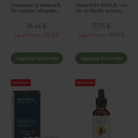
Complesso di vitamina B,
Vitamina D3 4000UIU con
60 capsule / integratore
olio di Olivello spinoso,
alimentare
10ml / integratore
Prezzo
Prezzo
alimentare
24,44 €
21,75 €
23.22 €
20.66 €
Log in to buy for :
Log in to buy for :
Aggiungi Al Carrello
Aggiungi Al Carrello
INGROSSO
INGROSSO
INGROSSO
INGROSSO