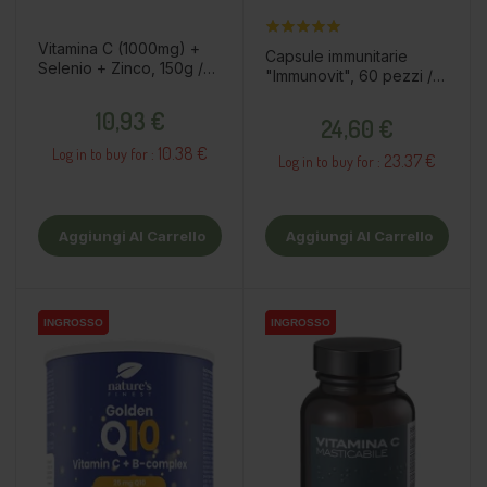
Vitamina C (1000mg) +
Capsule immunitarie
Selenio + Zinco, 150g /
"Immunovit", 60 pezzi /
integratore alimentare
integratore alimentare
Prezzo
Prezzo
10,93 €
24,60 €
10.38 €
Log in to buy for :
23.37 €
Log in to buy for :
Aggiungi Al Carrello
Aggiungi Al Carrello
INGROSSO
INGROSSO
INGROSSO
INGROSSO