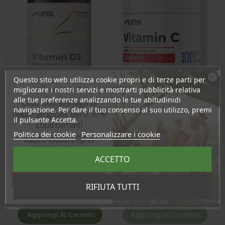
Questo sito web utilizza cookie propri e di terze parti per
Ära veel lahku!
migliorare i nostri servizi e mostrarti pubblicità relativa
alle tue preferenze analizzando le tue abitudinidi
Liitu uudiskirjaga ja
navigazione. Per dare il tuo consenso al suo utilizzo, premi
naudi järgmist ostu 10%
il pulsante Accetta.
soodsamalt!
Vitamina D3 (4000IU), 90
Vitamina C (1000mg),
Politica dei cookie
Personalizzare i cookie
capsule / integratore
200g / integratore
Sind ootavad spetsiaalsed allahindlused,
eksklusiivsed kampaaniad ja kingitused!
alimentare
alimentare
Registreeru e-maili aadressiga ja saad
sooduskoodi!
Prezzo
Prezzo
ACCETTO
17,69 €
25,00 €
16.80 €
23.75 €
Log in to buy for :
Log in to buy for :
Tahan sooduskoodi!
RIFIUTA TUTTI
Aggiungi Al Carrello
Aggiungi Al Carrello