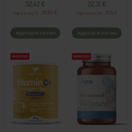
32,42 €
22,31 €
30.80 €
21.19 €
Log in to buy for :
Log in to buy for :
Aggiungi Al Carrello
Aggiungi Al Carrello
INGROSSO
INGROSSO
INGROSSO
INGROSSO