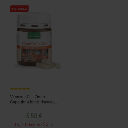
INGROSSO
INGROSSO
Vitamina C + Zinco
Capsule a lento rilascio,
60pz / integratore
Prezzo
alimentare
5,59 €
5.31 €
Log in to buy for :