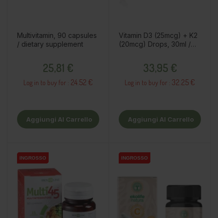
Multivitamin, 90 capsules
Vitamin D3 (25mcg) + K2
/ dietary supplement
(20mcg) Drops, 30ml /
dietary supplement
Prezzo
Prezzo
25,81 €
33,95 €
24.52 €
32.25 €
Log in to buy for :
Log in to buy for :
Aggiungi Al Carrello
Aggiungi Al Carrello
INGROSSO
INGROSSO
INGROSSO
INGROSSO