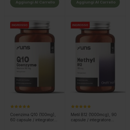
Aggiungi Al Carrello
Aggiungi Al Carrello
INGROSSO
INGROSSO
INGROSSO
INGROSSO
Coenzima Q10 (100mg),
Metil B12 (1000mcg), 90
60 capsule / integratore
capsule / integratore
alimentare
alimentare
Prezzo
Prezzo