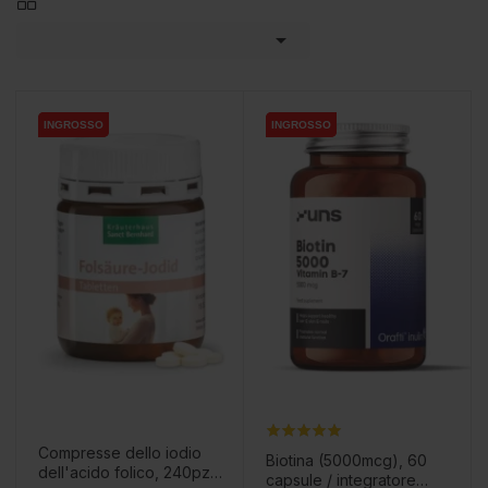

INGROSSO
INGROSSO
INGROSSO
INGROSSO
Compresse dello iodio
Biotina (5000mcg), 60
dell'acido folico, 240pz /
capsule / integratore