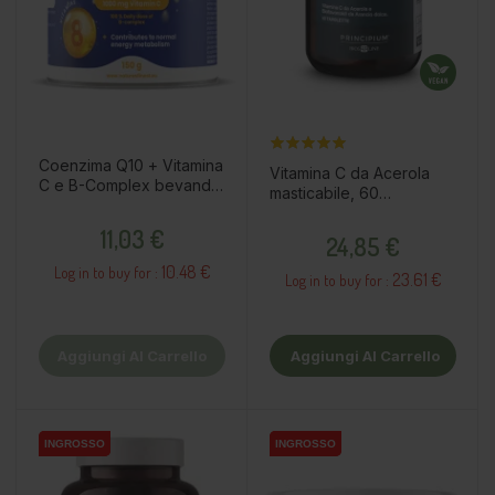
Coenzima Q10 + Vitamina
Vitamina C da Acerola
C e B-Complex bevanda
masticabile, 60
in polvere, 150g /
compressa / integratore
Prezzo
Integratore alimentare
Prezzo
11,03 €
alimentare
24,85 €
10.48 €
Log in to buy for :
23.61 €
Log in to buy for :
Aggiungi Al Carrello
Aggiungi Al Carrello
INGROSSO
INGROSSO
INGROSSO
INGROSSO