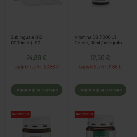
Sublinguale B12
Vitamina D3 (1000IU)
(1000mcg), 60
Gocce, 30ml / integratore
compresse / integratore
alimentare
Prezzo
Prezzo
alimentare
24,80 €
12,30 €
23.56 €
11.68 €
Log in to buy for :
Log in to buy for :
Aggiungi Al Carrello
Aggiungi Al Carrello
INGROSSO
INGROSSO
INGROSSO
INGROSSO