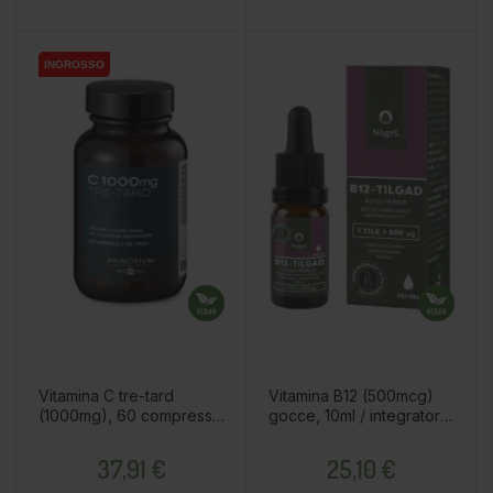
INGROSSO
INGROSSO
Vitamina C tre-tard
Vitamina B12 (500mcg)
(1000mg), 60 compressa
gocce, 10ml / integratore
/ integratore alimentare
alimentare
Prezzo
Prezzo
37,91 €
25,10 €