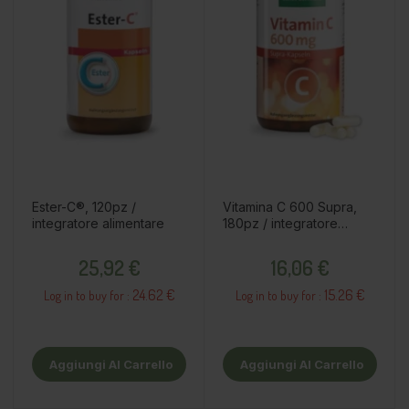
Ester-C®, 120pz /
Vitamina C 600 Supra,
integratore alimentare
180pz / integratore
alimentare
Prezzo
Prezzo
25,92 €
16,06 €
24.62 €
15.26 €
Log in to buy for :
Log in to buy for :
Aggiungi Al Carrello
Aggiungi Al Carrello