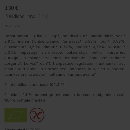
3,30 €
Püsikliendi hind :
3.14 €
Maksudega
Koostisosad:
glükoosisiirup*, peedisuhkur*, maisitärklis*, vein*
9,9%, mahla kontsentraadid (ananass* 0,59%, õun* 0,59%,
mustsõstar* 0,59%, sidrun* 0,52%, apelsin* 0,52%, vaarikas*
0,3%), hapestaja: sidrunhape; paksendaja: pektiin; värvained
puuvilja- ja taimeekstraktidest: leedrimari*, (spirulina*, safloor*,
porgand*, kõrvits*, õun*), happesuse regulaator: naatriumtsitraat;
looduslikud lõhna- ja maitseained (ananass, õun, sidrun, apelsin,
vaarikas ja mustsõstar), katteaine: karnaubavaha*.
*mahepõllumajandusest (99,31%)
Sisaldab 3,11% puhast puuviljamahla kontsentraati, mis vastab
19,4% puhtale mahlale.
Tootekood
VIT0219