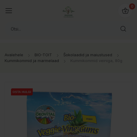
0
Avalehele
BIO-TOIT
Šokolaadid ja maiustused
Kummikommid ja marmelaad
Kummikommid veiniga, 80g
OSTA HULGI
OSTA HULGI
OSTA HULGI