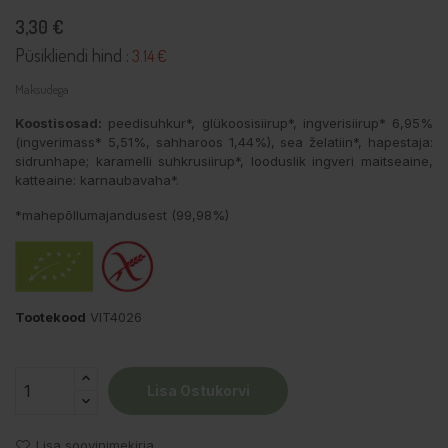
3,30 €
Püsikliendi hind :
3.14 €
Maksudega
Koostisosad:
peedisuhkur*, glükoosisiirup*, ingverisiirup* 6,95%
(ingverimass* 5,51%, sahharoos 1,44%), sea želatiin*, hapestaja:
sidrunhape; karamelli suhkrusiirup*, looduslik ingveri maitseaine,
katteaine: karnaubavaha*.
*mahepõllumajandusest (99,98%)
Tootekood
VIT4026
Lisa Ostukorvi
Lisa soovinimekirja