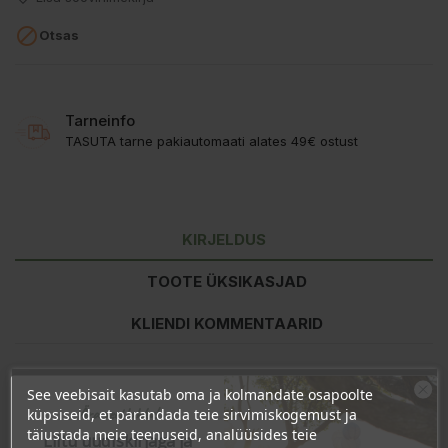

Otsas
Tarneinfo
TASUTA tarne pakiautomaati alates 49€ ostust
KIRJELDUS
TOOTE ÜKSIKASJAD
KLIENDI KOMMENTAARID
See veebisait kasutab oma ja kolmandate osapoolte
Toitumisalane teave
100g kohta
Ära veel lahku!
küpsiseid, et parandada teie sirvimiskogemust ja
Energiasisaldus
1409kJ/331kcal
täiustada meie teenuseid, analüüsides teie
Liitu uudiskirjaga ja
Rasvad
0,1g