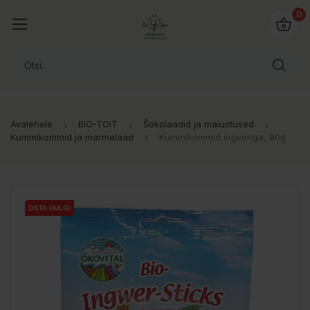
0
Avalehele
BIO-TOIT
Šokolaadid ja maiustused
Kummikommid ja marmelaad
Kummikommid ingveriga, 80g
OSTA HULGI
OSTA HULGI
OSTA HULGI