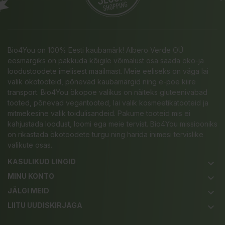
Bio4You on 100% Eesti kaubamärk! Albero Verde OÜ
eesmärgiks on pakkuda kõigile võimalust osa saada öko-ja
loodustoodete imelisest maailmast. Meie eeliseks on väga lai
valik ökotooteid, põnevad kaubamärgid ning e-poe kiire
transport. Bio4You ökopoe valikus on näiteks gluteenivabad
tooted, põnevad vegantooted, lai valik kosmeetikatooteid ja
mitmekesine valik toidulisandeid. Pakume tooteid mis ei
kahjustada loodust, loomi ega meie tervist. Bio4You missiooniks
on rikastada ökotoodete turgu ning harida inimesi tervislike
valikute osas.
KASULIKUD LINGID
keyboard_arrow_down
MINU KONTO
keyboard_arrow_down
JÄLGI MEID
keyboard_arrow_down
LIITU UUDISKIRJAGA
keyboard_arrow_down