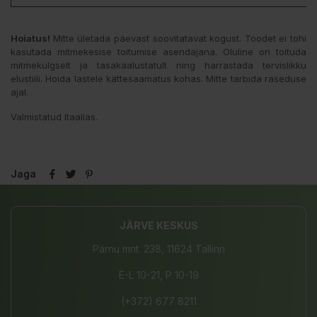
Hoiatus!
Mitte ületada päevast soovitatavat kogust. Toodet ei tohi
kasutada mitmekesise toitumise asendajana. Oluline on toituda
mitmekülgselt ja tasakaalustatult ning harrastada tervislikku
elustiili. Hoida lastele kättesaamatus kohas. Mitte tarbida raseduse
ajal.
Valmistatud Itaalias.
Jaga
JÄRVE KESKUS
Pärnu mnt. 238, 11624 Tallinn
E-L 10-21, P 10-19
(+372) 677 8211