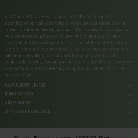
Bio4You on 100% Eesti kaubamärk! Albero Verde OÜ
eesmärgiks on pakkuda kõigile võimalust osa saada öko-ja
loodustoodete imelisest maailmast. Meie eeliseks on väga lai
valik ökotooteid, põnevad kaubamärgid ning e-poe kiire
transport. Bio4You ökopoe valikus on näiteks gluteenivabad
tooted, põnevad vegantooted, lai valik kosmeetikatooteid ja
mitmekesine valik toidulisandeid. Pakume tooteid mis ei
kahjustada loodust, loomi ega meie tervist. Bio4You missiooniks
on rikastada ökotoodete turgu ning harida inimesi tervislike
valikute osas.
KASULIKUD LINGID
keyboard_arrow_down
MINU KONTO
keyboard_arrow_down
JÄLGI MEID
keyboard_arrow_down
LIITU UUDISKIRJAGA
keyboard_arrow_down