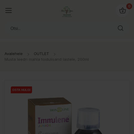
0
Avalehele
OUTLET
Musta leedri mahla toidulisand lastele, 200ml
OSTA HULGI
OSTA HULGI