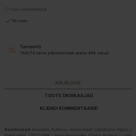
Lisa soovinimekirja

10 Laos
Tarneinfo
TASUTA tarne pakiautomaati alates 49€ ostust
KIRJELDUS
TOOTE ÜKSIKASJAD
KLIENDI KOMMENTAARID
Koostisosad:
kirsimahl, fruktoos, musta leedri (
Sambucus nigra
L.)
marja mahl, CISTOVIR® - mürri-kiviroosiku (
Cistus incanus
L.) ürdi