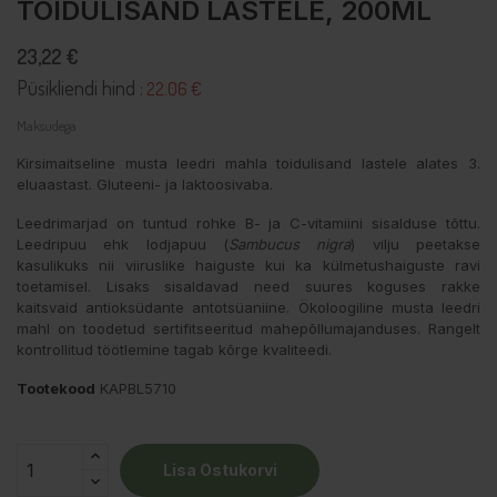
TOIDULISAND LASTELE, 200ML
23,22 €
Püsikliendi hind :
22.06 €
Maksudega
Kirsimaitseline musta leedri mahla toidulisand lastele alates 3.
eluaastast. Gluteeni- ja laktoosivaba.
Leedrimarjad on tuntud rohke B- ja C-vitamiini sisalduse tõttu.
Leedripuu ehk lodjapuu (
Sambucus nigra
) vilju peetakse
kasulikuks nii viiruslike haiguste kui ka külmetushaiguste ravi
toetamisel. Lisaks sisaldavad need suures koguses rakke
kaitsvaid antioksüdante antotsüaniine. Ökoloogiline musta leedri
mahl on toodetud sertifitseeritud mahepõllumajanduses. Rangelt
kontrollitud töötlemine tagab kõrge kvaliteedi.
Tootekood
KAPBL5710
Lisa Ostukorvi