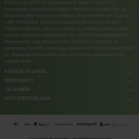
Bio4You on 100% Eesti kaubamärk! Albero Verde OÜ
eesmärgiks on pakkuda kõigile võimalust osa saada öko-ja
loodustoodete imelisest maailmast. Meie eeliseks on väga lai
valik ökotooteid, põnevad kaubamärgid ning e-poe kiire
transport. Bio4You ökopoe valikus on näiteks gluteenivabad
tooted, põnevad vegantooted, lai valik kosmeetikatooteid ja
mitmekesine valik toidulisandeid. Pakume tooteid mis ei
kahjustada loodust, loomi ega meie tervist. Bio4You missiooniks
on rikastada ökotoodete turgu ning harida inimesi tervislike
valikute osas.
KASULIKUD LINGID
keyboard_arrow_down
MINU KONTO
keyboard_arrow_down
JÄLGI MEID
keyboard_arrow_down
LIITU UUDISKIRJAGA
keyboard_arrow_down
Copyright ©
Bio4You
. All Rights Reserved