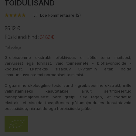
TOIDULISAND
Loe kommentaare (
2
)
26,12 €
Püsikliendi hind :
24.82 €
Maksudega
Greibiseemne ekstrakti efektiivsus ei sõltu tema maitsest,
värvusest ega lõhnast, vaid toimeainete - bioflavonoidide -
kogusest. Ekstraktis sisalduv C-vitamiin aitab hoida
immuunsussüsteemi normaalset toimimist.
Orgaaniline ökoloogiline toidulisand - greibiseemne ekstrakt, mille
valmistamiseks kasutatakse ainult sertifitseeritud
mahepõllumajandusest pärit greipi. See tagab, et toodetud
ekstrakt ei sisalda tavapärases põllumajanduses kasutatavaid
pestitsiidide, nitraatide ega herbitsiidide jääke.