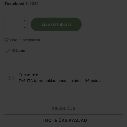
Tootekood
EL0629
Lisa Ostukorvi
Lisa soovinimekirja

12 Laos
Tarneinfo
TASUTA tarne pakiautomaati alates 49€ ostust
KIRJELDUS
TOOTE ÜKSIKASJAD