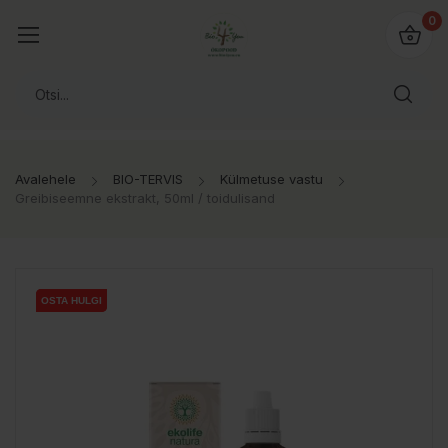
0
Avalehele
BIO-TERVIS
Külmetuse vastu
Greibiseemne ekstrakt, 50ml / toidulisand
OSTA HULGI
OSTA HULGI