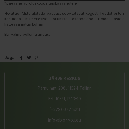
*päevane võrdluskogus täiskasvanutele
Hoiatus!
Mitte ületada päevast soovitatavat kogust. Toodet ei tohi
kasutada mitmekesise toitumise asendajana. Hoida lastele
kättesaamatus kohas.
ELi-väline põllumajandus.
Jaga
JÄRVE KESKUS
Pärnu mnt. 238, 11624 Tallinn
E-L 10-21, P 10-19
(+372) 677 8211
info@bio4you.eu