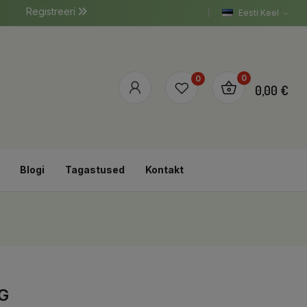
Registreeri
Eesti Keel
0
0
0,00 €
Blogi
Tagastused
Kontakt
G