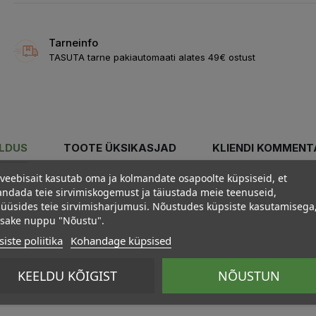
Tarneinfo
TASUTA tarne pakiautomaati alates 49€ ostust
ELDUS
TOOTE ÜKSIKASJAD
KLIENDI KOMMENT
veebisait kasutab oma ja kolmandate osapoolte küpsiseid, et
ndada teie sirvimiskogemust ja täiustada meie teenuseid,
üüsides teie sirvimisharjumusi. Nõustudes küpsiste kasutamisega
psake nuppu "Nõustu".
iste poliitika
Kohandage küpsised
KEELDU KÕIGIST
NÕUSTUN