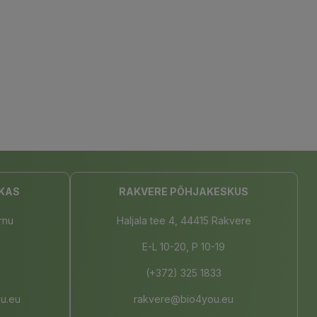
KAS
RAKVERE PÕHJAKESKUS
rnu
Haljala tee 4, 44415 Rakvere
E-L 10-20, P 10-19
(+372) 325 1833
u.eu
rakvere@bio4you.eu