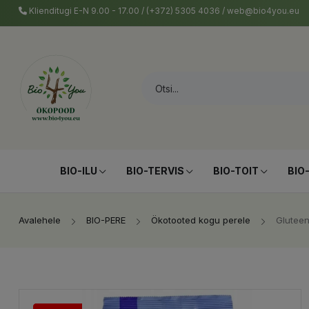
Klienditugi E-N 9.00 - 17.00 / (+372) 5305 4036 / web@bio4you.eu
BIO-ILU
BIO-TERVIS
BIO-TOIT
BIO
Avalehele
BIO-PERE
Ökotooted kogu perele
Gluteen