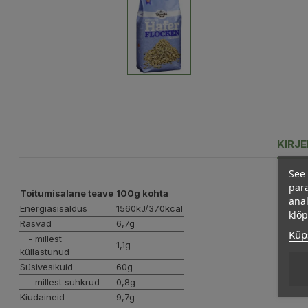
KIRJ
See 
para
Toitumisalane teave
100g kohta
anal
Energiasisaldus
1560kJ/370kcal
klõ
Rasvad
6,7g
Küps
- millest
1,1g
küllastunud
Süsivesikuid
60g
- millest suhkrud
0,8g
Kiudaineid
9,7g