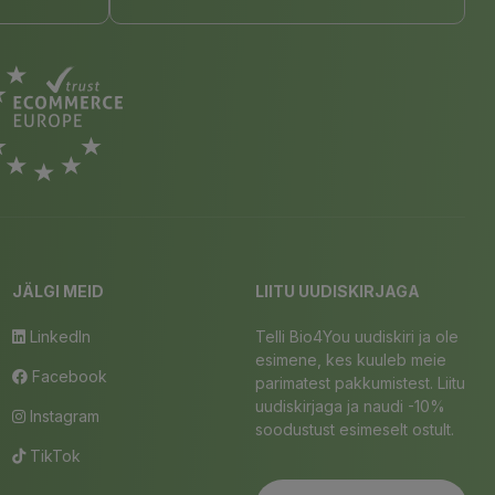
JÄLGI MEID
LIITU UUDISKIRJAGA
LinkedIn
Telli Bio4You uudiskiri ja ole
esimene, kes kuuleb meie
Facebook
parimatest pakkumistest. Liitu
uudiskirjaga ja naudi -10%
Instagram
soodustust esimeselt ostult.
TikTok