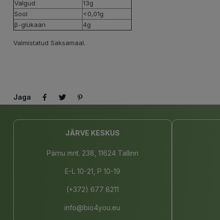
Valgud
13g
Sool
<0,01g
β-glükaan
4g
Valmistatud Saksamaal.
Jaga
JÄRVE KESKUS
Pärnu mnt. 238, 11624 Tallinn
E-L 10-21, P 10-19
(+372) 677 8211
info@bio4you.eu