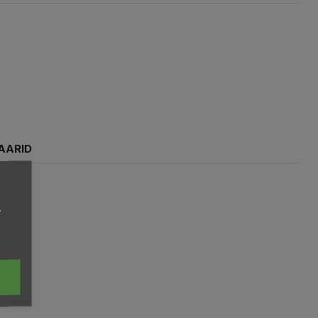
AARID
,