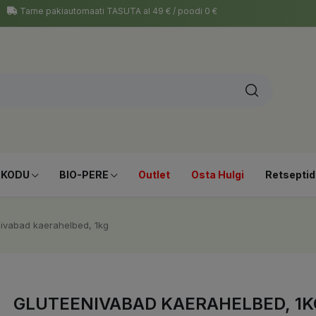
Tarne pakiautomaati TASUTA al 49 € / poodi 0 €
-KODU
BIO-PERE
Outlet
Osta Hulgi
Retseptid
ivabad kaerahelbed, 1kg
GLUTEENIVABAD KAERAHELBED, 1K