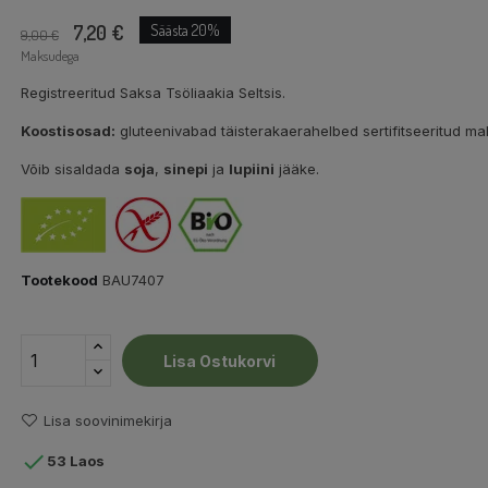
7,20 €
Säästa 20%
9,00 €
Maksudega
Registreeritud Saksa Tsöliaakia Seltsis.
Koostisosad:
gluteenivabad täisterakaerahelbed sertifitseeritud m
Võib sisaldada
soja
,
sinepi
ja
lupiini
jääke.
Tootekood
BAU7407
Lisa Ostukorvi
Lisa soovinimekirja

53 Laos