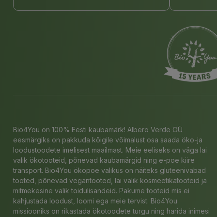
Bio4You on 100% Eesti kaubamärk! Albero Verde OÜ
eesmärgiks on pakkuda kõigile võimalust osa saada öko-ja
loodustoodete imelisest maailmast. Meie eeliseks on väga lai
valik ökotooteid, põnevad kaubamärgid ning e-poe kiire
transport. Bio4You ökopoe valikus on näiteks gluteenivabad
tooted, põnevad vegantooted, lai valik kosmeetikatooteid ja
mitmekesine valik toidulisandeid. Pakume tooteid mis ei
kahjustada loodust, loomi ega meie tervist. Bio4You
missiooniks on rikastada ökotoodete turgu ning harida inimesi