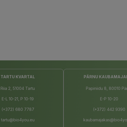
TARTU KVARTAL
PÄRNU KAUBAMAJA
Riia 2, 51004 Tartu
Papiniidu 8, 80010 Pä
E-L 10-21, P 10-19
E-P 10-20
(+372) 680 7787
(+372) 442 9390
tartu@bio4you.eu
kaubamajakas@bio4yo