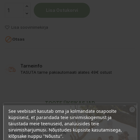
Lisa Ostukorvi
Lisa soovinimekirja

Otsas
Tarneinfo
TASUTA tarne pakiautomaati alates 49€ ostust
TOOTE ÜKSIKASJAD
See veebisait kasutab oma ja kolmandate osapoolte
KLIENDI KOMMENTAARID
Ära veel lahku!
küpsiseid, et parandada teie sirvimiskogemust ja
täiustada meie teenuseid, analüüsides teie
Liitu uudiskirjaga ja
sirvimisharjumusi. Nõustudes küpsiste kasutamisega,
naudi järgmist ostu 10%
klõpsake nuppu "Nõustu".
soodsamalt!