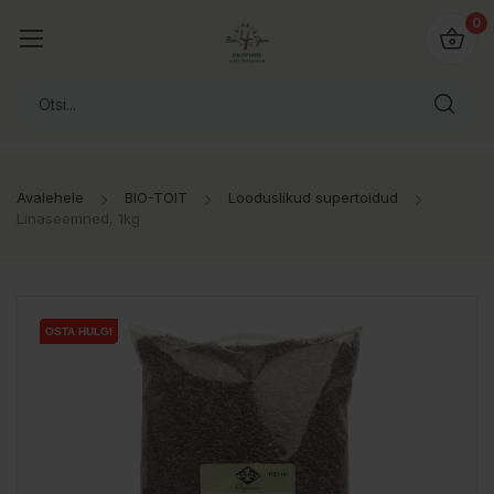
0
Avalehele
BIO-TOIT
Looduslikud supertoidud
Linaseemned, 1kg
OSTA HULGI
OSTA HULGI
OSTA HULGI