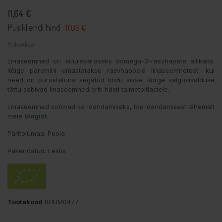
11,64 €
Püsikliendi hind :
11.06 €
Maksudega
Linaseemned on suurepäraseks oomega-3-rasvhapete allikaks.
Kõige paremini omastatakse rasvhappeid linaseemnetest, kui
need on purustatuna segatud toidu sisse. Kõrge valgusisalduse
tõttu sobivad linaseemned eriti hästi taimetoitlastele.
Linaseemned sobivad ka idandamiseks, loe idandamisest lähemalt
meie
blogist
.
Päritolumaa: Poola
Pakendatud: Eestis
Tootekood
RHUM0477