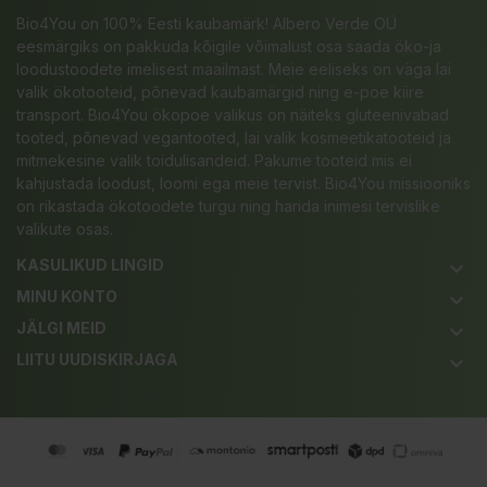
Bio4You on 100% Eesti kaubamärk! Albero Verde OÜ
eesmärgiks on pakkuda kõigile võimalust osa saada öko-ja
loodustoodete imelisest maailmast. Meie eeliseks on väga lai
valik ökotooteid, põnevad kaubamärgid ning e-poe kiire
transport. Bio4You ökopoe valikus on näiteks gluteenivabad
tooted, põnevad vegantooted, lai valik kosmeetikatooteid ja
mitmekesine valik toidulisandeid. Pakume tooteid mis ei
kahjustada loodust, loomi ega meie tervist. Bio4You missiooniks
on rikastada ökotoodete turgu ning harida inimesi tervislike
valikute osas.
KASULIKUD LINGID
keyboard_arrow_down
MINU KONTO
keyboard_arrow_down
JÄLGI MEID
keyboard_arrow_down
LIITU UUDISKIRJAGA
keyboard_arrow_down