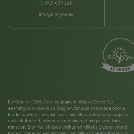
(+372) 677 8211
info@bio4you.eu
Bio4You on 100% Eesti kaubamärk! Albero Verde OÜ
eesmärgiks on pakkuda kõigile võimalust osa saada öko-ja
loodustoodete imelisest maailmast. Meie eeliseks on väga lai
valik ökotooteid, põnevad kaubamärgid ning e-poe kiire
transport. Bio4You ökopoe valikus on näiteks gluteenivabad
tooted, põnevad vegantooted, lai valik kosmeetikatooteid ja