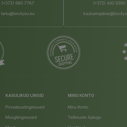
(+372) 680 7787
(+372) 442 9390
tartu@bio4you.eu
kaubamajakas@bio4yo
KASULIKUD LINGID
MINU KONTO
Privaatsustingimused
Minu Konto
Müügitingimused
Tellimuste Ajalugu