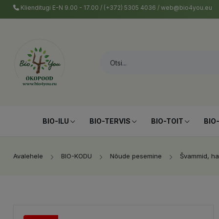
Klienditugi E-N 9.00 - 17.00 / (+372) 5305 4036 / web@bio4you.eu
BIO-ILU
BIO-TERVIS
BIO-TOIT
BIO
Avalehele
BIO-KODU
Nõude pesemine
Švammid, har