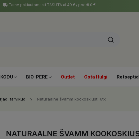
Tarne pakiautomaati TASUTA al 49 € / poodi 0 €
-KODU
BIO-PERE
Outlet
Osta Hulgi
Retseptid
jad, tarvikud
Naturaalne švamm kookoskiust, 6tk
NATURAALNE ŠVAMM KOOKOSKIUS