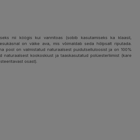
ks nii köögis kui vannitoas (sobib kasutamiseks ka klaasil,
 Pesukäsnal on väike ava, mis võimaldab seda hõlpsalt riputada.
a pool on valmistatud naturaalsest puidutselluloosist ja on 100%
 naturaalsest kookoskiust ja taaskasutatud polüesterliimist (kare
teeritavast osast).