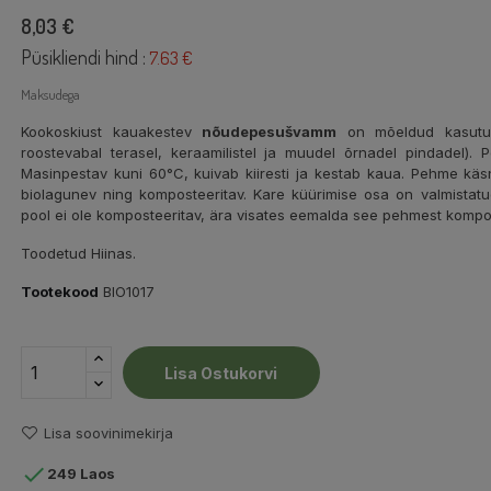
8,03 €
Püsikliendi hind :
7.63 €
Maksudega
Kookoskiust kauakestev
nõudepesu
švamm
on mõeldud kasutuse
roostevabal terasel, keraamilistel ja muudel õrnadel pindadel).
Masinpestav kuni 60°C, kuivab kiiresti ja kestab kaua. Pehme käsn
biolagunev ning komposteeritav. Kare küürimise osa on valmistatud
pool ei ole komposteeritav, ära visates eemalda see pehmest kompos
Toodetud Hiinas.
Tootekood
BIO1017
Lisa Ostukorvi
Lisa soovinimekirja

249 Laos