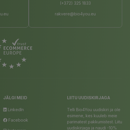
(+372) 325 1833
u.eu
rakvere@bio4you.eu
JÄLGI MEID
LIITU UUDISKIRJAGA
LinkedIn
Telli Bio4You uudiskiri ja ole
esimene, kes kuuleb meie
Facebook
parimatest pakkumistest. Liitu
uudiskirjaga ja naudi -10%