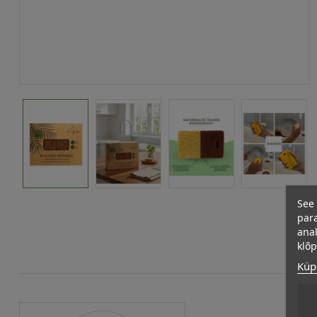
See 
para
anal
klõ
Küps