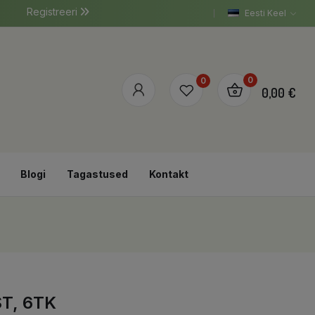
Registreeri
Eesti Keel
0
0
0,00 €
Blogi
Tagastused
Kontakt
T, 6TK