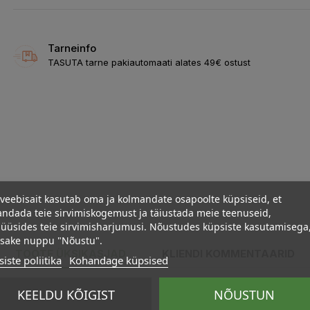
Tarneinfo
TASUTA tarne pakiautomaati alates 49€ ostust
veebisait kasutab oma ja kolmandate osapoolte küpsiseid, et
ndada teie sirvimiskogemust ja täiustada meie teenuseid,
üüsides teie sirvimisharjumusi. Nõustudes küpsiste kasutamisega
psake nuppu "Nõustu".
TOOTE ÜKSIKASJAD
KLIENDI KOMMENTAARID
iste poliitika
Kohandage küpsised
KEELDU KÕIGIST
NÕUSTUN