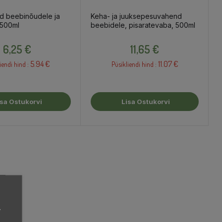
d beebinõudele ja
Keha- ja juuksepesuvahend
 500ml
beebidele, pisaratevaba, 500ml
Hind
Hind
6,25 €
11,65 €
5.94 €
11.07 €
iendi hind :
Püsikliendi hind :
isa Ostukorvi
Lisa Ostukorvi
,