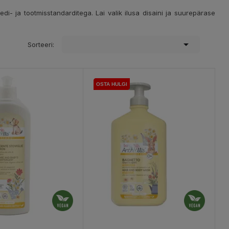
di- ja tootmisstandarditega. Lai valik ilusa disaini ja suurepärase

Sorteeri:
OSTA HULGI
OSTA HULGI