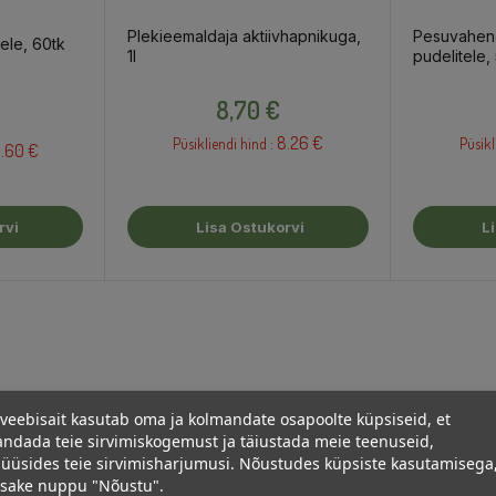
Plekieemaldaja aktiivhapnikuga,
Pesuvahen
ele, 60tk
1l
pudelitele,
Hind
8,70 €
8.26 €
Püsikliendi hind :
Püsikl
.60 €
rvi
Lisa Ostukorvi
L
veebisait kasutab oma ja kolmandate osapoolte küpsiseid, et
ndada teie sirvimiskogemust ja täiustada meie teenuseid,
üüsides teie sirvimisharjumusi. Nõustudes küpsiste kasutamisega
psake nuppu "Nõustu".