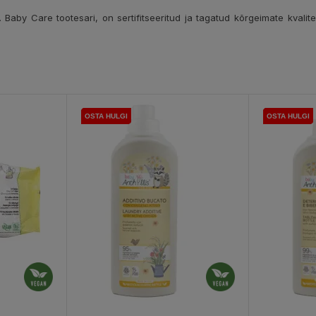
Baby Care tootesari, on sertifitseeritud ja tagatud kõrgeimate kvalitee
OSTA HULGI
OSTA HULGI
OSTA HULGI
OSTA HULGI
OSTA HULGI
OSTA HULGI
OSTA HULGI