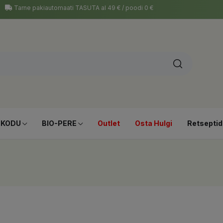
Tarne pakiautomaati TASUTA al 49 € / poodi 0 €
-KODU
BIO-PERE
Outlet
Osta Hulgi
Retseptid