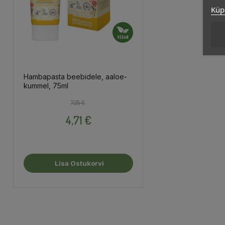
Küps
Hambapasta beebidele, aaloe-
kummel, 75ml
Tavahind
Hind
7,25 €
4,71 €
Lisa Ostukorvi