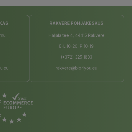
KAS
RAKVERE PÕHJAKESKUS
rnu
Haljala tee 4, 44415 Rakvere
E-L 10-20, P 10-19
(+372) 325 1833
u.eu
rakvere@bio4you.eu