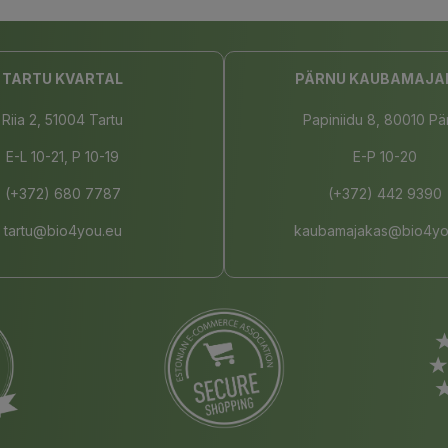
TARTU KVARTAL
PÄRNU KAUBAMAJA
Riia 2, 51004 Tartu
Papiniidu 8, 80010 Pä
E-L 10-21, P 10-19
E-P 10-20
(+372) 680 7787
(+372) 442 9390
tartu@bio4you.eu
kaubamajakas@bio4yo