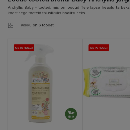
Anthyllis Baby - tooted, mis on loodud Teie lapse heaolu tarbeks. 
koostisega tooteid täiuslikuks hoolitsuseks.
Kokku on 6 toodet.
OSTA HULGI
OSTA HULGI
OSTA HULGI
OSTA HULGI
OSTA HULGI
OSTA HULGI