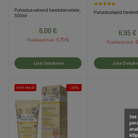
Puhastusvahend beebitarvetele,
Puhastuslapid beebid
500ml
Hind
Hind
6,00 €
6,95 €
5.70 €
Püsikliendi hind :
6
Püsikliendi hind :
Lisa Ostukorvi
Lisa Ostuko
−35%
OSTA HULGI
OSTA HULGI
See 
para
anal
klõ