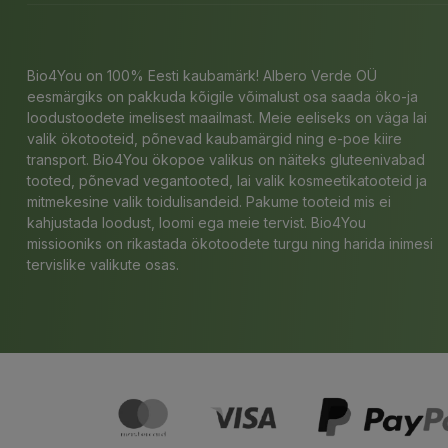
Bio4You on 100% Eesti kaubamärk! Albero Verde OÜ
eesmärgiks on pakkuda kõigile võimalust osa saada öko-ja
loodustoodete imelisest maailmast. Meie eeliseks on väga lai
valik ökotooteid, põnevad kaubamärgid ning e-poe kiire
transport. Bio4You ökopoe valikus on näiteks gluteenivabad
tooted, põnevad vegantooted, lai valik kosmeetikatooteid ja
mitmekesine valik toidulisandeid. Pakume tooteid mis ei
kahjustada loodust, loomi ega meie tervist. Bio4You
missiooniks on rikastada ökotoodete turgu ning harida inimesi
tervislike valikute osas.