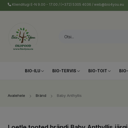
Klienditugi E-N 9.00 - 17.00 / (+372) 5305 4036 / web@bio4you.eu
BIO-ILU
BIO-TERVIS
BIO-TOIT
BIO
Avalehele
Bränd
Baby Anthyllis
Loetle tooted brändi Baby Anthyllis järgi