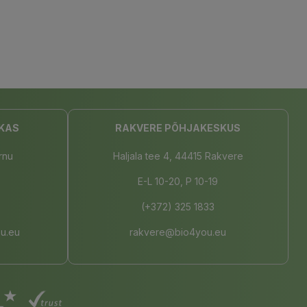
KAS
RAKVERE PÕHJAKESKUS
rnu
Haljala tee 4, 44415 Rakvere
E-L 10-20, P 10-19
(+372) 325 1833
u.eu
rakvere@bio4you.eu