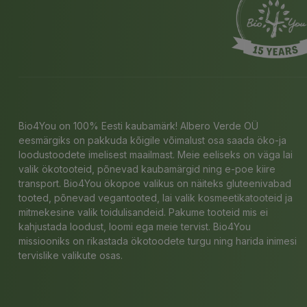
Bio4You on 100% Eesti kaubamärk! Albero Verde OÜ
eesmärgiks on pakkuda kõigile võimalust osa saada öko-ja
loodustoodete imelisest maailmast. Meie eeliseks on väga lai
valik ökotooteid, põnevad kaubamärgid ning e-poe kiire
transport. Bio4You ökopoe valikus on näiteks gluteenivabad
tooted, põnevad vegantooted, lai valik kosmeetikatooteid ja
mitmekesine valik toidulisandeid. Pakume tooteid mis ei
kahjustada loodust, loomi ega meie tervist. Bio4You
missiooniks on rikastada ökotoodete turgu ning harida inimesi
tervislike valikute osas.