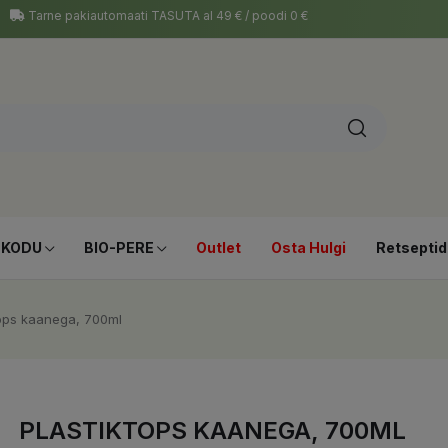
Tarne pakiautomaati TASUTA al 49 € / poodi 0 €
-KODU
BIO-PERE
Outlet
Osta Hulgi
Retseptid
tops kaanega, 700ml
PLASTIKTOPS KAANEGA, 700ML