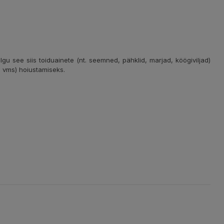
u see siis toiduainete (nt. seemned, pähklid, marjad, köögiviljad)
 vms) hoiustamiseks.