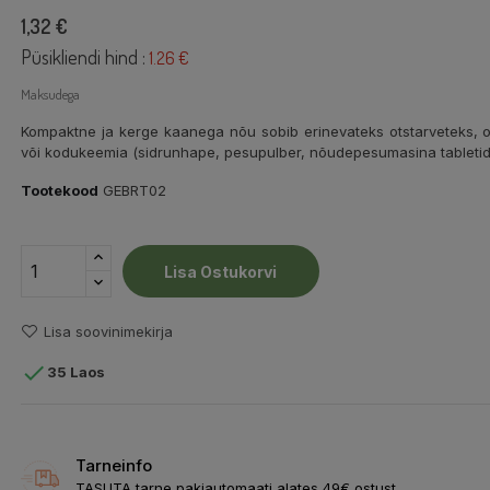
1,32 €
Püsikliendi hind :
1.26 €
Maksudega
Kompaktne ja kerge kaanega nõu sobib erinevateks otstarveteks, olg
või kodukeemia (sidrunhape, pesupulber, nõudepesumasina tabletid
Tootekood
GEBRT02
Lisa Ostukorvi
Lisa soovinimekirja

35 Laos
Tarneinfo
TASUTA tarne pakiautomaati alates 49€ ostust