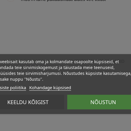
veebisait kasutab oma ja kolmandate osapoolte küpsiseid, et
TOOTE ÜKSIKASJAD
KLIENDI KOMMENTAARID
ndada teie sirvimiskogemust ja täiustada meie teenuseid,
üüsides teie sirvimisharjumusi. Nõustudes küpsiste kasutamisega
psake nuppu "Nõustu".
iste poliitika
Kohandage küpsised
KEELDU KÕIGIST
NÕUSTUN