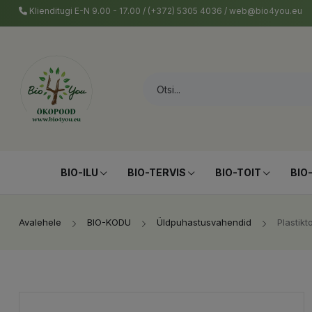
Klienditugi E-N 9.00 - 17.00 / (+372) 5305 4036 / web@bio4you.eu
BIO-ILU
BIO-TERVIS
BIO-TOIT
BIO
Avalehele
BIO-KODU
Üldpuhastusvahendid
Plastik