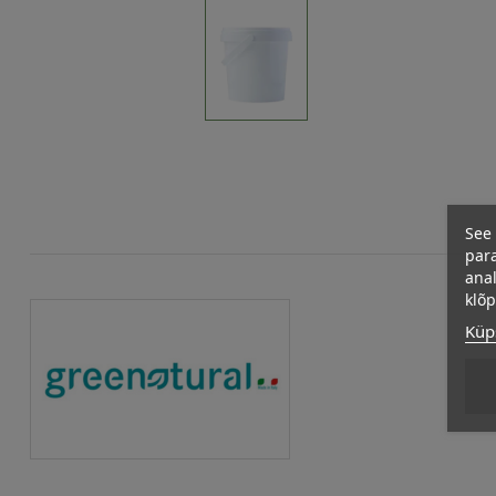
See 
para
anal
klõ
Küps