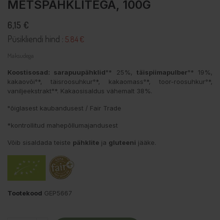
METSPÄHKLITEGA, 100G
6,15 €
Püsikliendi hind :
5.84 €
Maksudega
Koostisosad: sarapuupähklid
°* 25%,
täispiimapulber
°* 19%,
kakaovõi°*, täisroosuhkur°*, kakaomass°*, toor-roosuhkur°*,
vaniljeekstrakt°*. Kakaosisaldus vähemalt 38%.
°õiglasest kaubandusest / Fair Trade
*kontrollitud mahepõllumajandusest
Võib sisaldada teiste
pähklite
ja
gluteeni
jääke.
Tootekood
GEP5667