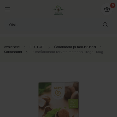
0
Avalehele
BIO-TOIT
Šokolaadid ja maiustused
Šokolaadid
Piimašokolaad tervete metspähklitega, 100g