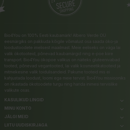
Bio4You on 100% Eesti kaubamärk! Albero Verde OÜ
eesmärgiks on pakkuda kõigile võimalust osa saada öko-ja
loodustoodete imelisest maailmast. Meie eeliseks on väga lai
valik ökotooteid, põnevad kaubamärgid ning e-poe kiire
transport. Bio4You ökopoe valikus on näiteks gluteenivabad
tooted, põnevad vegantooted, lai valik kosmeetikatooteid ja
mitmekesine valik toidulisandeid. Pakume tooteid mis ei
kahjustada loodust, loomi ega meie tervist. Bio4You missiooniks
on rikastada ökotoodete turgu ning harida inimesi tervislike
valikute osas.
KASULIKUD LINGID
keyboard_arrow_down
MINU KONTO
keyboard_arrow_down
JÄLGI MEID
keyboard_arrow_down
LIITU UUDISKIRJAGA
keyboard_arrow_down