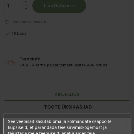
Lisa Ostukorvi
Lisa soovinimekirja

18 Laos
Tarneinfo
TASUTA tarne pakiautomaati alates 49€ ostust
KIRJELDUS
TOOTE ÜKSIKASJAD
KLIENDI KOMMENTAARID
See veebisait kasutab oma ja kolmandate osapoolte
Ära veel lahku!
küpsiseid, et parandada teie sirvimiskogemust ja
täiustada meie teenuseid, analüüsides teie