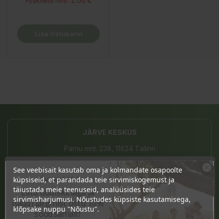
2.08 €
Püsikliendi hind :
Lisa Ostukorvi
JÄRVE KESKUS
Pärnu mnt. 238, 11624 Tallinn
E-L 10-21, P 10-19
See veebisait kasutab oma ja kolmandate osapoolte
Ära veel lahku!
küpsiseid, et parandada teie sirvimiskogemust ja
(+372) 677 8211
täiustada meie teenuseid, analüüsides teie
Liitu uudiskirjaga ja
sirvimisharjumusi. Nõustudes küpsiste kasutamisega,
naudi järgmist ostu 10%
info@bio4you.eu
klõpsake nuppu "Nõustu".
soodsamalt!