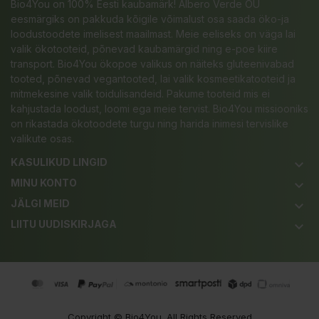
Bio4You on 100% Eesti kaubamärk! Albero Verde OÜ
eesmärgiks on pakkuda kõigile võimalust osa saada öko-ja
loodustoodete imelisest maailmast. Meie eeliseks on väga lai
valik ökotooteid, põnevad kaubamärgid ning e-poe kiire
transport. Bio4You ökopoe valikus on näiteks gluteenivabad
tooted, põnevad vegantooted, lai valik kosmeetikatooteid ja
mitmekesine valik toidulisandeid. Pakume tooteid mis ei
kahjustada loodust, loomi ega meie tervist. Bio4You missiooniks
on rikastada ökotoodete turgu ning harida inimesi tervislike
valikute osas.
KASULIKUD LINGID
keyboard_arrow_down
MINU KONTO
keyboard_arrow_down
JÄLGI MEID
keyboard_arrow_down
LIITU UUDISKIRJAGA
keyboard_arrow_down
Copyright ©
Bio4You
. All Rights Reserved