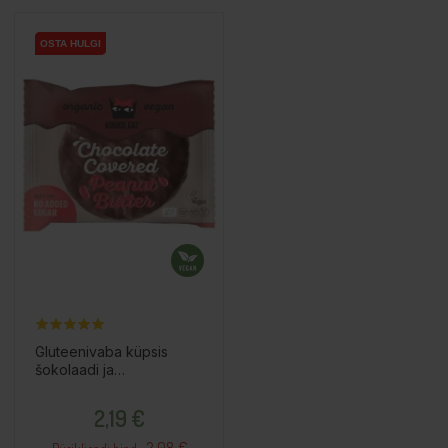
OSTA HULGI
OSTA HULGI
Gluteenivaba küpsis
šokolaadi ja
maapähklivõiga, 50g
Hind
2,19 €