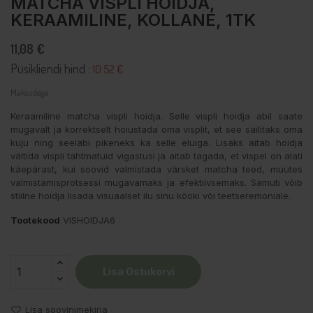
MATCHA VISPLI HOIDJA,
KERAAMILINE, KOLLANE, 1TK
11,08 €
Püsikliendi hind :
10.52 €
Maksudega
Keraamiline matcha vispli hoidja. Selle vispli hoidja abil saate
mugavalt ja korrektselt hoiustada oma visplit, et see säilitaks oma
kuju ning seeläbi pikeneks ka selle eluiga. Lisaks aitab hoidja
vältida vispli tahtmatuid vigastusi ja aitab tagada, et vispel on alati
käepärast, kui soovid valmistada värsket matcha teed, muutes
valmistamisprotsessi mugavamaks ja efektiivsemaks. Samuti võib
stiilne hoidja lisada visuaalset ilu sinu kööki või teetseremoniale.
Tootekood
VISHOIDJA6
Lisa Ostukorvi
Lisa soovinimekirja