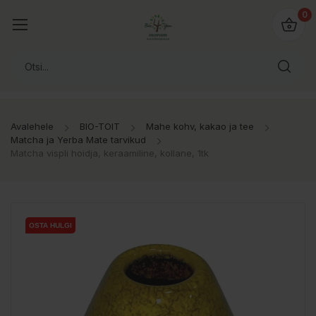
0
Avalehele
BIO-TOIT
Mahe kohv, kakao ja tee
Matcha ja Yerba Mate tarvikud
Matcha vispli hoidja, keraamiline, kollane, 1tk
OSTA HULGI