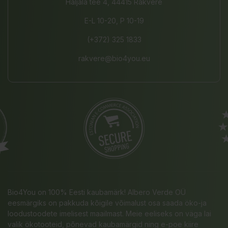
Haljala tee 4, 44415 Rakvere
E-L 10-20, P 10-19
(+372) 325 1833
rakvere@bio4you.eu
Bio4You on 100% Eesti kaubamärk! Albero Verde OÜ
eesmärgiks on pakkuda kõigile võimalust osa saada öko-ja
loodustoodete imelisest maailmast. Meie eeliseks on väga lai
valik ökotooteid, põnevad kaubamärgid ning e-poe kiire