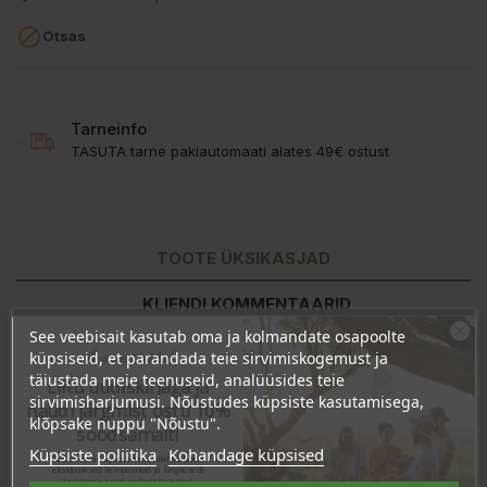

Otsas
Tarneinfo
TASUTA tarne pakiautomaati alates 49€ ostust
TOOTE ÜKSIKASJAD
KLIENDI KOMMENTAARID
See veebisait kasutab oma ja kolmandate osapoolte
Ära veel lahku!
küpsiseid, et parandada teie sirvimiskogemust ja
täiustada meie teenuseid, analüüsides teie
Liitu uudiskirjaga ja
sirvimisharjumusi. Nõustudes küpsiste kasutamisega,
naudi järgmist ostu 10%
klõpsake nuppu "Nõustu".
soodsamalt!
Küpsiste poliitika
Kohandage küpsised
Sind ootavad spetsiaalsed allahindlused,
eksklusiivsed kampaaniad ja kingitused!
Registreeru e-maili aadressiga ja saad