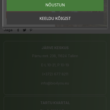
sooduskoodi!
NÕUSTUN
Tahan sooduskoodi!
KEELDU KÕIGIST
Jaga
JÄRVE KESKUS
Pärnu mnt. 238, 11624 Tallinn
E-L 10-21, P 10-19
(+372) 677 8211
info@bio4you.eu
TARTU KVARTAL