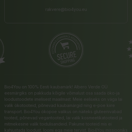
rakvere@bio4you.eu
Bio4You on 100% Eesti kaubamärk! Albero Verde OÜ
eesmärgiks on pakkuda kõigile võimalust osa saada öko-ja
loodustoodete imelisest maailmast. Meie eeliseks on väga lai
valik ökotooteid, põnevad kaubamärgid ning e-poe kiire
transport. Bio4You ökopoe valikus on näiteks gluteenivabad
tooted, põnevad vegantooted, lai valik kosmeetikatooteid ja
mitmekesine valik toidulisandeid. Pakume tooteid mis ei
kahjustada loodust, loomi ega meie tervist. Bio4You missiooniks