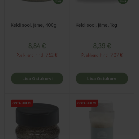
Keldi sool, jäme, 400g
Keldi sool, jäme, 1kg
Hind
Hind
8,84 €
8,39 €
7.52 €
7.97 €
Püsikliendi hind :
Püsikliendi hind :
Lisa Ostukorvi
Lisa Ostukorvi
OSTA HULGI
OSTA HULGI
OSTA HULGI
OSTA HULGI