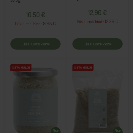
375g
Hind
Hind
12,90 €
10,50 €
12.26 €
Püsikliendi hind :
9.98 €
Püsikliendi hind :
Lisa Ostukorvi
Lisa Ostukorvi
OSTA HULGI
OSTA HULGI
OSTA HULGI
OSTA HULGI