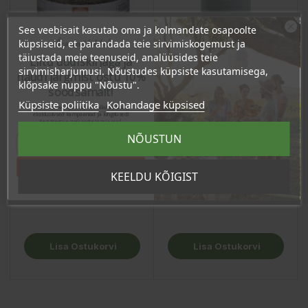
See veebisait kasutab oma ja kolmandate osapoolte
Ära veel lahku!
küpsiseid, et parandada teie sirvimiskogemust ja
täiustada meie teenuseid, analüüsides teie
Liitu uudiskirjaga ja
sirvimisharjumusi. Nõustudes küpsiste kasutamisega,
naudi järgmist ostu 10%
klõpsake nuppu "Nõustu".
soodsamalt!
Küpsiste poliitika
Kohandage küpsised
Sind ootavad spetsiaalsed allahindlused,
eksklusiivsed kampaaniad ja kingitused!
Registreeru e-maili aadressiga ja saad
Keldi sool vetikatega,
Keldi sool "La Fleur de
sooduskoodi!
NÕUSTUN
200g
Sel", 125g
Hind
Hind
Tahan sooduskoodi!
17,90 €
15,04 €
KEELDU KÕIGIST
17.01 €
14.29 €
Püsikliendi hind :
Püsikliendi hind :
Lisa Ostukorvi
Lisa Ostukorvi