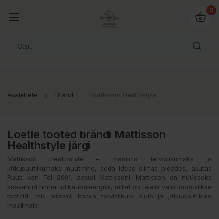
0
Avalehele
Bränd
Mattisson Healthstyle
Loetle tooted brändi Mattisson
Healthstyle järgi
Mattisson Healthstyle – maailma tervislikumaks ja
jätkusuutlikumaks muutmine, seda ideed silmas pidades, asutas
Ruud van Tol 2001. aastal Mattissoni. Mattisson on nüüdseks
kasvanud hinnatud kaubamärgiks, millel on täielik valik looduslikke
tooteid, mis aitavad kaasa tervislikule elule ja jätkusuutlikule
maailmale.