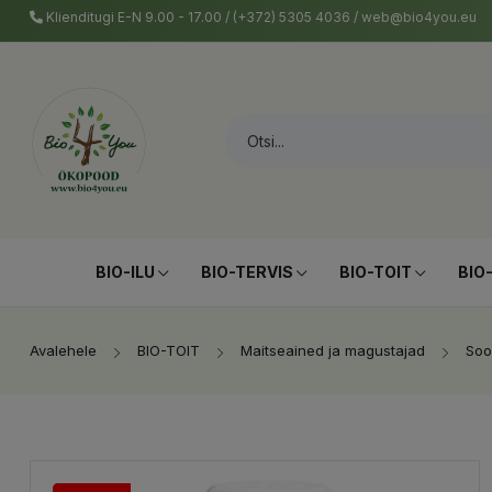
Klienditugi E-N 9.00 - 17.00 / (+372) 5305 4036 / web@bio4you.eu
BIO-ILU
BIO-TERVIS
BIO-TOIT
BIO
Avalehele
BIO-TOIT
Maitseained ja magustajad
Soo