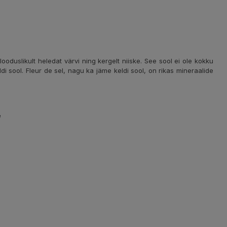
ooduslikult heledat värvi ning kergelt niiske. See sool ei ole kokku
i sool. Fleur de sel, nagu ka jäme keldi sool, on rikas mineraalide
e