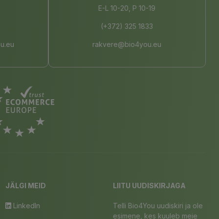
E-L 10-20, P 10-19
(+372) 325 1833
u.eu
rakvere@bio4you.eu
JÄLGI MEID
LIITU UUDISKIRJAGA
LinkedIn
Telli Bio4You uudiskiri ja ole
esimene, kes kuuleb meie