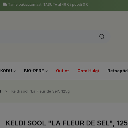
Tarne pakiautomaati TASUTA al 49 € / poodi 0 €
-KODU
BIO-PERE
Outlet
Osta Hulgi
Retseptid
l
Keldi sool "La Fleur de Sel", 125g
KELDI SOOL "LA FLEUR DE SEL", 12