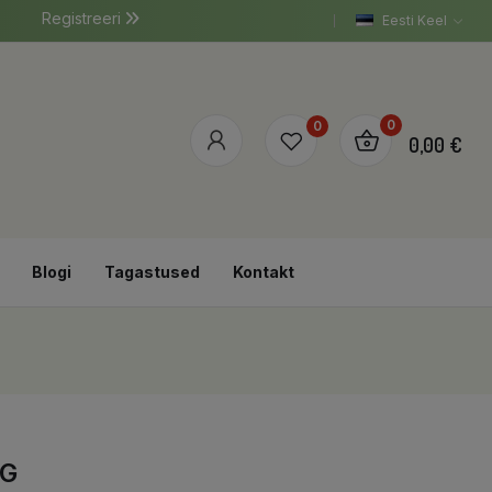
Registreeri
Eesti Keel
0
0
0,00 €
Blogi
Tagastused
Kontakt
5G