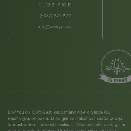
E-L 10-21, P 10-19
(+372) 677 8211
info@bio4you.eu
Bio4You on 100% Eesti kaubamärk! Albero Verde OÜ
eesmärgiks on pakkuda kõigile võimalust osa saada öko-ja
loodustoodete imelisest maailmast. Meie eeliseks on väga lai
valik ökotooteid, põnevad kaubamärgid ning e-poe kiire