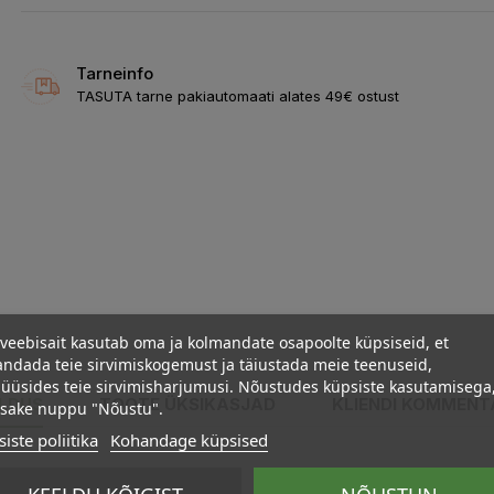
Tarneinfo
TASUTA tarne pakiautomaati alates 49€ ostust
veebisait kasutab oma ja kolmandate osapoolte küpsiseid, et
ndada teie sirvimiskogemust ja täiustada meie teenuseid,
üüsides teie sirvimisharjumusi. Nõustudes küpsiste kasutamisega
ELDUS
TOOTE ÜKSIKASJAD
KLIENDI KOMMENT
psake nuppu "Nõustu".
iste poliitika
Kohandage küpsised