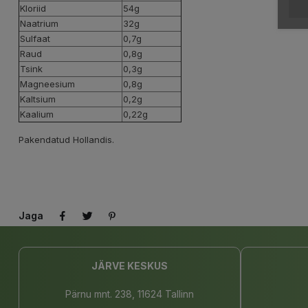
Kloriid
54g
Naatrium
32g
Sulfaat
0,7g
Raud
0,8g
Tsink
0,3g
Magneesium
0,8g
Kaltsium
0,2g
Kaalium
0,22g
Pakendatud Hollandis.
Jaga
JÄRVE KESKUS
Pärnu mnt. 238, 11624 Tallinn