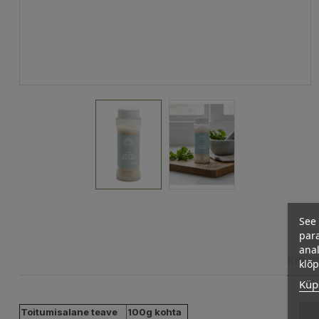
See 
para
anal
KIRJ
klõ
Küps
Toitumisalane teave
100g kohta