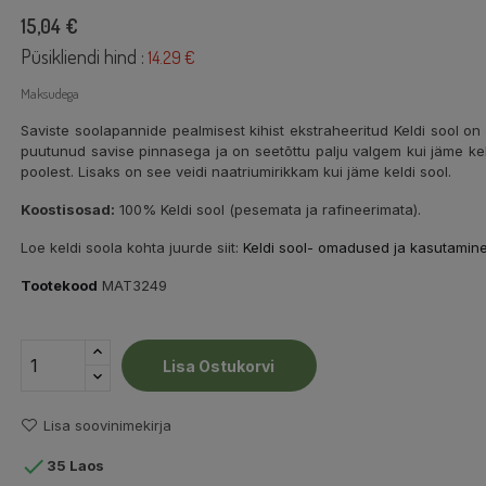
15,04 €
Püsikliendi hind :
14.29 €
Maksudega
Saviste soolapannide pealmisest kihist ekstraheeritud Keldi sool on l
puutunud savise pinnasega ja on seetõttu palju valgem kui jäme keld
poolest. Lisaks on see veidi naatriumirikkam kui jäme keldi sool.
Koostisosad:
100% Keldi sool (pesemata ja rafineerimata).
Loe keldi soola kohta juurde siit:
Keldi sool- omadused ja kasutamin
Tootekood
MAT3249
Lisa Ostukorvi
Lisa soovinimekirja

35 Laos