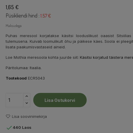
1,65 €
Püsikliendi hind :
1.57 €
Maksudega
Puhas meresool korjatakse käsitsi looduslikust oaasist Sitsiil
tulemusena. Kuivab loomulikult õhu ja päikese käes. Soola ei pleegit
lisata paakumisvastaseid aineid.
Loe Mothia meresoola kohta juurde siit:
Käsitsi korjatud täistera mere
Päritolumaa: Itaalia.
Tootekood
ECR5043
Lisa Ostukorvi
Lisa soovinimekirja

440 Laos