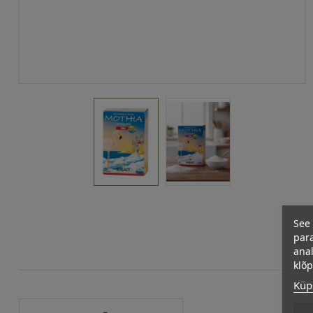
See 
para
anal
klõ
Küps