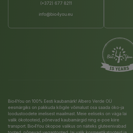
(+372) 677 8211
info@bio4you.eu
Bio4You on 100% Eesti kaubamärk! Albero Verde OÜ
eesmärgiks on pakkuda kõigile võimalust osa saada öko-ja
loodustoodete imelisest maailmast. Meie eeliseks on väga lai
valik ökotooteid, põnevad kaubamärgid ning e-poe kiire
transport. Bio4You ökopoe valikus on näiteks gluteenivabad
tooted, põnevad vegantooted, lai valik kosmeetikatooteid ja