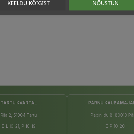
KEELDU KÕIGIST
NÕUSTUN
TARTU KVARTAL
PÄRNU KAUBAMAJA
Riia 2, 51004 Tartu
Papiniidu 8, 80010 Pä
E-L 10-21, P 10-19
E-P 10-20