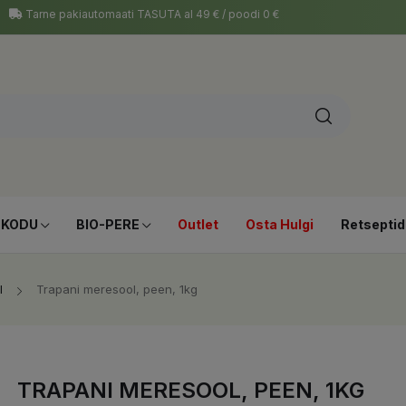
Tarne pakiautomaati TASUTA al 49 € / poodi 0 €
-KODU
BIO-PERE
Outlet
Osta Hulgi
Retseptid
l
Trapani meresool, peen, 1kg
TRAPANI MERESOOL, PEEN, 1KG