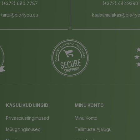
(+372) 680 7787
(+372) 442 9390
tartu@bio4you.eu
kaubamajakas@bio4yo
KASULIKUD LINGID
MINU KONTO
Privaatsustingimused
Minu Konto
Müügitingimused
Tellimuste Ajalugu