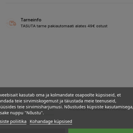
Tarneinfo
TASUTA tarne pakiautomaati alates 49€ ostust
veebisait kasutab oma ja kolmandate osapoolte küpsiseid, et
ndada teie sirvimiskogemust ja täiustada meie teenuseid,
üüsides teie sirvimisharjumusi. Nõustudes küpsiste kasutamisega
TOOTE ÜKSIKASJAD
KLIENDI KOMMENTAARID
psake nuppu "Nõustu".
iste poliitika
Kohandage küpsised