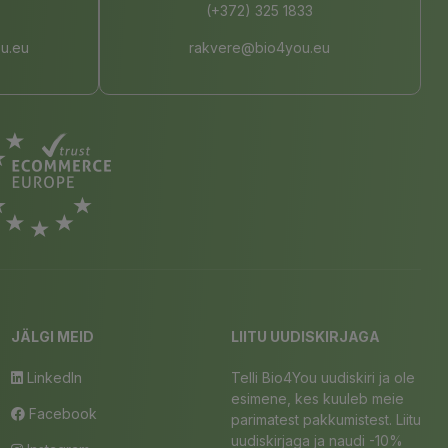
(+372) 325 1833
u.eu
rakvere@bio4you.eu
JÄLGI MEID
LIITU UUDISKIRJAGA
LinkedIn
Telli Bio4You uudiskiri ja ole
esimene, kes kuuleb meie
Facebook
parimatest pakkumistest. Liitu
uudiskirjaga ja naudi -10%