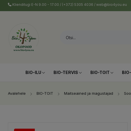
Klienditugi E-N 9.00 - 17.00 / (+372) 5305 4036 / web@bio4you.eu
BIO-ILU
BIO-TERVIS
BIO-TOIT
BIO
Avalehele
BIO-TOIT
Maitseained ja magustajad
Soo