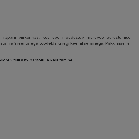
ias Trapani piirkonnas, kus see moodustub merevee aurustumise
ata, rafineerita ega töödelda ühegi keemilise ainega. Pakkimisel ei
sool Sitsiiliast- päritolu ja kasutamine