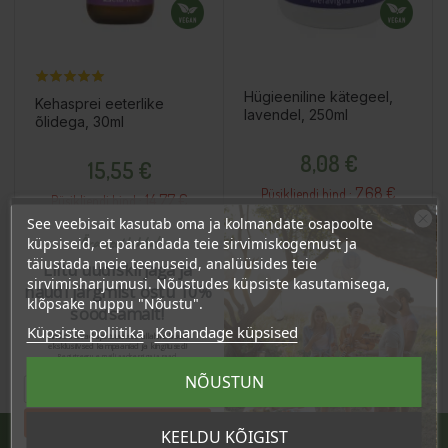
Hügieeniline kätegeel,
Kehasprei eeterlike
lavendel, 250ml
õlidega, 30ml
Hind
Hind
8,08 €
15,55 €
7.68 €
Püsikliendi hind :
14.77 €
Püsikliendi hind :
See veebisait kasutab oma ja kolmandate osapoolte
Ära veel lahku!
küpsiseid, et parandada teie sirvimiskogemust ja
täiustada meie teenuseid, analüüsides teie
Liitu uudiskirjaga ja
Lisa Ostukorvi
Lisa Ostukorvi
sirvimisharjumusi. Nõustudes küpsiste kasutamisega,
naudi järgmist ostu 10%
klõpsake nuppu "Nõustu".
soodsamalt!
Küpsiste poliitika
Kohandage küpsised
Sind ootavad spetsiaalsed allahindlused,
eksklusiivsed kampaaniad ja kingitused!
Registreeru e-maili aadressiga ja saad
sooduskoodi!
NÕUSTUN
Tahan sooduskoodi!
KEELDU KÕIGIST