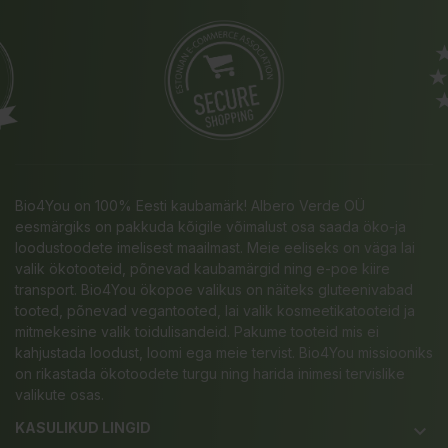
Bio4You on 100% Eesti kaubamärk! Albero Verde OÜ
eesmärgiks on pakkuda kõigile võimalust osa saada öko-ja
loodustoodete imelisest maailmast. Meie eeliseks on väga lai
valik ökotooteid, põnevad kaubamärgid ning e-poe kiire
transport. Bio4You ökopoe valikus on näiteks gluteenivabad
tooted, põnevad vegantooted, lai valik kosmeetikatooteid ja
mitmekesine valik toidulisandeid. Pakume tooteid mis ei
kahjustada loodust, loomi ega meie tervist. Bio4You missiooniks
on rikastada ökotoodete turgu ning harida inimesi tervislike
valikute osas.
KASULIKUD LINGID
keyboard_arrow_down