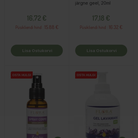
järgne geel, 20ml
Hind
Hind
16,72 €
17,18 €
15.88 €
16.32 €
Püsikliendi hind :
Püsikliendi hind :
Lisa Ostukorvi
Lisa Ostukorvi
OSTA HULGI
OSTA HULGI
OSTA HULGI