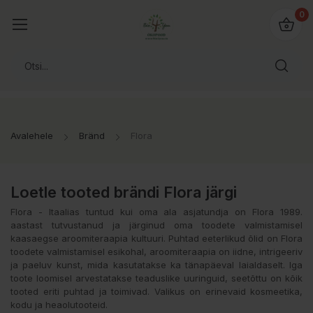
0
Avalehele
Bränd
Flora
Loetle tooted brändi Flora järgi
Flora - Itaalias tuntud kui oma ala asjatundja on Flora 1989.
aastast tutvustanud ja järginud oma toodete valmistamisel
kaasaegse aroomiteraapia kultuuri. Puhtad eeterlikud õlid on Flora
toodete valmistamisel esikohal, aroomiteraapia on iidne, intrigeeriv
ja paeluv kunst, mida kasutatakse ka tänapäeval laialdaselt. Iga
toote loomisel arvestatakse teaduslike uuringuid, seetõttu on kõik
tooted eriti puhtad ja toimivad. Valikus on erinevaid kosmeetika,
kodu ja heaolutooteid.