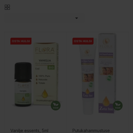

OSTA HULGI
OSTA HULGI
OSTA HULGI
OSTA HULGI
Vanilje essents, 5ml
Putukahammustuse