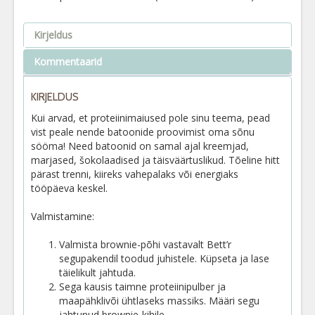
Kirjeldus
Kommentaarid
KIRJELDUS
Kui arvad, et proteiinimaiused pole sinu teema, pead
vist peale nende batoonide proovimist oma sõnu
sööma! Need batoonid on samal ajal kreemjad,
marjased, šokolaadised ja täisväärtuslikud. Tõeline hitt
pärast trenni, kiireks vahepalaks või energiaks
tööpäeva keskel.
Valmistamine:
Valmista brownie-põhi vastavalt Bett’r
segupakendil toodud juhistele. Küpseta ja lase
täielikult jahtuda.
Sega kausis taimne proteiinipulber ja
maapähklivõi ühtlaseks massiks. Määri segu
jahtunud brownie-kihile.