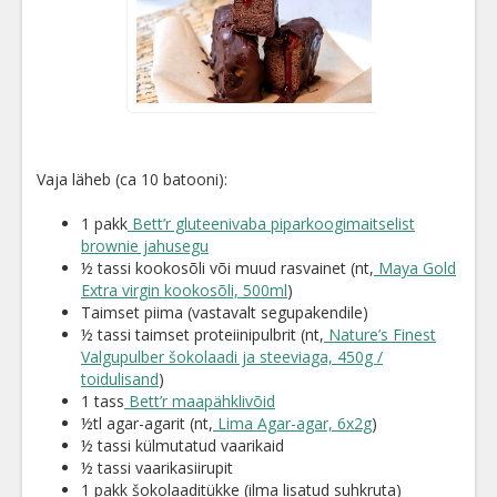
Vaja läheb (ca 10 batooni):
1 pakk
Bett’r gluteenivaba piparkoogimaitselist
brownie jahusegu
½ tassi kookosõli või muud rasvainet (nt,
Maya Gold
Extra virgin kookosõli, 500ml
)
Taimset piima (vastavalt segupakendile)
½ tassi taimset proteiinipulbrit (nt,
Nature’s Finest
Valgupulber šokolaadi ja steeviaga, 450g /
toidulisand
)
1 tass
Bett’r maapähklivõid
½tl agar-agarit (nt,
Lima Agar-agar, 6x2g
)
½ tassi külmutatud vaarikaid
½ tassi vaarikasiirupit
1 pakk šokolaaditükke (ilma lisatud suhkruta)