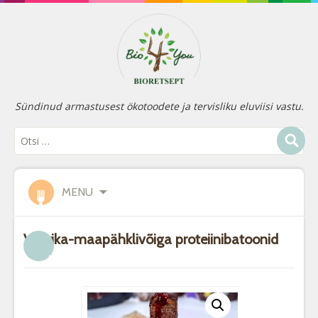
Sündinud armastusest ökotoodete ja tervisliku eluviisi vastu.
MENU
Vaarika-maapähklivõiga proteiinibatoonid