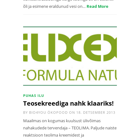
õli ja esimene eraldunud vesi on…
Read More
PUHAS ILU
Teosekreediga nahk klaariks!
BY
BIO4YOU ÖKOPOOD
ON 18. DETSEMBER 2013
Maailmas on kogumas kuulsust ülivõimas
nahakudede tervendaja – TEOLIMA. Paljude naiste
reaktsioon teolima kreemidest ja