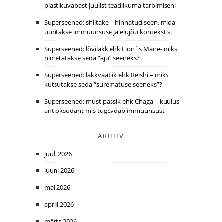
plastikuvabast juulist teadlikuma tarbimiseni
Superseened: shiitake – hinnatud seen, mida
uuritakse immuunsuse ja elujõu kontekstis.
Superseened: lõvilakk ehk Lion´s Mane- miks
nimetatakse seda “aju” seeneks?
Superseened: lakkvaabik ehk Reishi – miks
kutsutakse seda “surematuse seeneks”?
Superseened: must pässik ehk Chaga – kuulus
antioksüdant mis tugevdab immuunsust
ARHIIV
juuli 2026
juuni 2026
mai 2026
aprill 2026
märts 2026