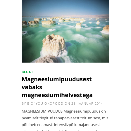
BLOGI
Magneesiumipuudusest
vabaks
magneesiumihelvestega
BY
BIO4YOU ÖKOPOOD
ON 21. JAANUAR 2014
MAGNEESIUMIPUUDUS Magneesiumipuudus on
peamiselt tingitud tänapäevasest toitumisest, mis
põhineb enamasti intensiivpõllumajandusest