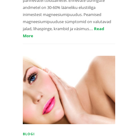
pärinevatel toiduainetel. Erinevate uuringute
andmetel on 30-60% lääneliku elustiiliga
inimestest magneesiumipuudus. Peamised
magneesiumipuuduse sümptomid on valutavad
jalad, lihaspinge, krambid ja väsimus.…
Read
More
BLOGI