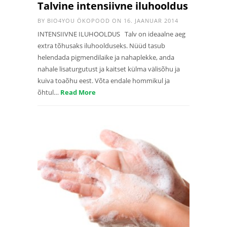
Talvine intensiivne iluhooldus
BY
BIO4YOU ÖKOPOOD
ON 16. JAANUAR 2014
INTENSIIVNE ILUHOOLDUS Talv on ideaalne aeg
extra tõhusaks iluhoolduseks. Nüüd tasub
helendada pigmendilaike ja nahaplekke, anda
nahale lisaturgutust ja kaitset külma välisõhu ja
kuiva toaõhu eest. Võta endale hommikul ja
õhtul…
Read More