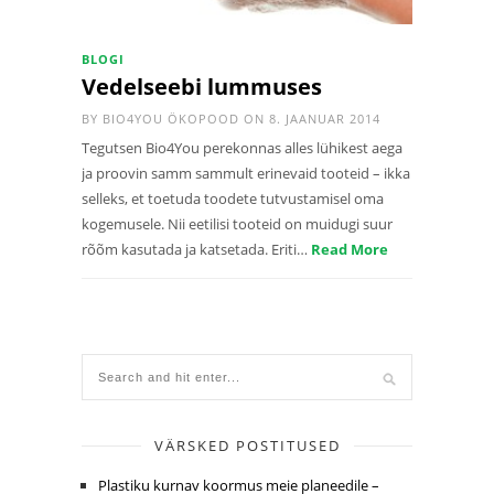
BLOGI
Vedelseebi lummuses
BY
BIO4YOU ÖKOPOOD
ON 8. JAANUAR 2014
Tegutsen Bio4You perekonnas alles lühikest aega
ja proovin samm sammult erinevaid tooteid – ikka
selleks, et toetuda toodete tutvustamisel oma
kogemusele. Nii eetilisi tooteid on muidugi suur
rõõm kasutada ja katsetada. Eriti…
Read More
VÄRSKED POSTITUSED
Plastiku kurnav koormus meie planeedile –