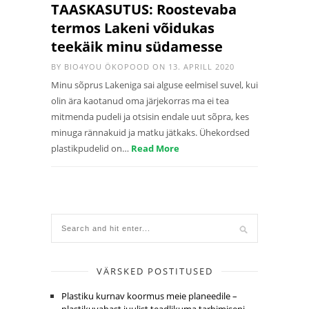
TAASKASUTUS: Roostevaba
termos Lakeni võidukas
teekäik minu südamesse
BY
BIO4YOU ÖKOPOOD
ON 13. APRILL 2020
Minu sõprus Lakeniga sai alguse eelmisel suvel, kui
olin ära kaotanud oma järjekorras ma ei tea
mitmenda pudeli ja otsisin endale uut sõpra, kes
minuga rännakuid ja matku jätkaks. Ühekordsed
plastikpudelid on…
Read More
VÄRSKED POSTITUSED
Plastiku kurnav koormus meie planeedile –
plastikuvabast juulist teadlikuma tarbimiseni