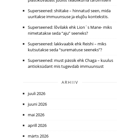
Superseened: shiitake – hinnatud seen, mida
uuritakse immuunsuse ja elujõu kontekstis.
Superseened: lõvilakk ehk Lion´s Mane- miks
nimetatakse seda “aju” seeneks?
Superseened: lakkvaabik ehk Reishi – miks
kutsutakse seda “surematuse seeneks”?
Superseened: must pässik ehk Chaga – kuulus
antioksüdant mis tugevdab immuunsust
ARHIIV
juuli 2026
juuni 2026
mai 2026
aprill 2026
märts 2026