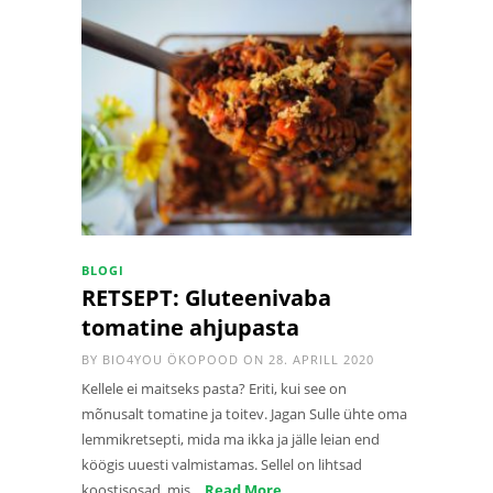
BLOGI
RETSEPT: Gluteenivaba
tomatine ahjupasta
BY
BIO4YOU ÖKOPOOD
ON 28. APRILL 2020
Kellele ei maitseks pasta? Eriti, kui see on
mõnusalt tomatine ja toitev. Jagan Sulle ühte oma
lemmikretsepti, mida ma ikka ja jälle leian end
köögis uuesti valmistamas. Sellel on lihtsad
koostisosad, mis…
Read More