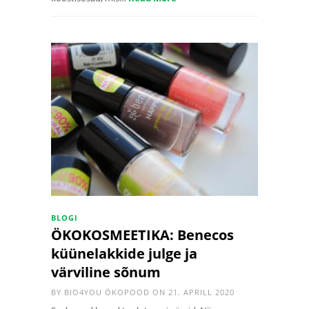
BLOGI
ÖKOKOSMEETIKA: Benecos
küünelakkide julge ja
värviline sõnum
BY
BIO4YOU ÖKOPOOD
ON 21. APRILL 2020