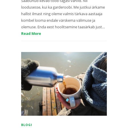
Saabunud kevad toob tagasi värvid. Nii
loodusesse, kui ka garderoobi. Me justkui ärkame
hallist ilmast ning oleme valmis tärkava aastaaja
kombel looma endale värskema välimuse ja
olemuse. Enda eest hoolitsemine taasärkab just…
Read More
BLOGI