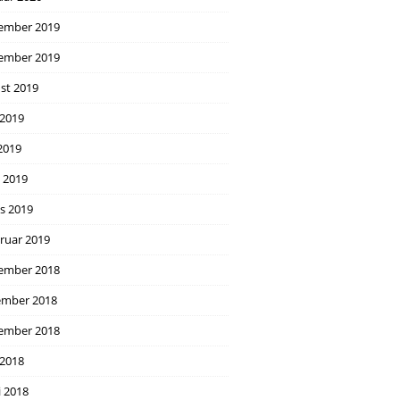
ember 2019
ember 2019
st 2019
 2019
2019
l 2019
s 2019
ruar 2019
ember 2018
mber 2018
ember 2018
 2018
i 2018