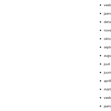
veeb
jaan
dets
nove
okto
sept
augu
juuli
juun
april
märt
veeb
jaan