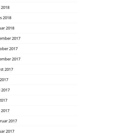
l 2018
s 2018
uar 2018
ember 2017
ober 2017
ember 2017
st 2017
 2017
i 2017
2017
l 2017
ruar 2017
uar 2017