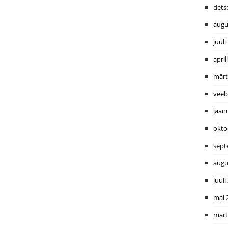
dets
augu
juuli
april
märt
veeb
jaan
okto
sept
augu
juuli
mai 
märt