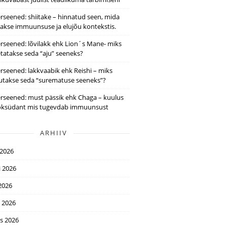
rseened: shiitake – hinnatud seen, mida
takse immuunsuse ja elujõu kontekstis.
rseened: lõvilakk ehk Lion´s Mane- miks
tatakse seda “aju” seeneks?
rseened: lakkvaabik ehk Reishi – miks
utakse seda “surematuse seeneks”?
rseened: must pässik ehk Chaga – kuulus
oksüdant mis tugevdab immuunsust
ARHIIV
 2026
i 2026
2026
l 2026
s 2026