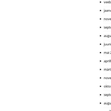
veeb
jaan
nove
sept
augu
juun
mai 
april
märt
nove
okto
sept
augu