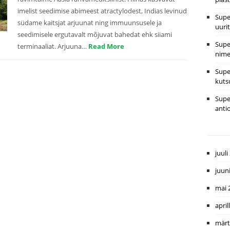
imelist seedimise abimeest atractylodest, Indias levinud
Supe
südame kaitsjat arjuunat ning immuunsusele ja
uuri
seedimisele ergutavalt mõjuvat bahedat ehk siiami
Supe
terminaaliat. Arjuuna…
Read More
nime
Supe
kuts
Supe
anti
juuli
juun
mai 
april
märt