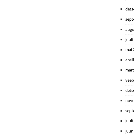
dets
sept
augu
juuli
mai 
april
märt
veeb
dets
nove
sept
juuli
juun