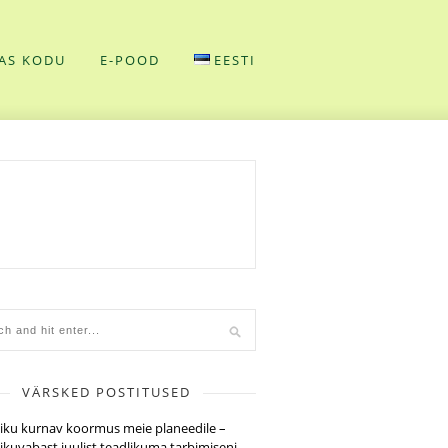
AS KODU
E-POOD
EESTI
VÄRSKED POSTITUSED
tiku kurnav koormus meie planeedile –
tikuvabast juulist teadlikuma tarbimiseni