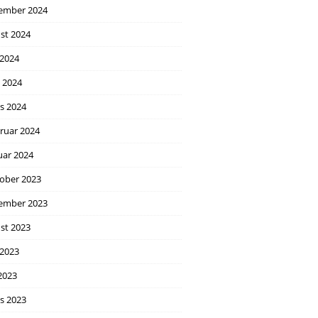
ember 2024
st 2024
 2024
l 2024
s 2024
ruar 2024
uar 2024
ober 2023
ember 2023
st 2023
 2023
2023
s 2023