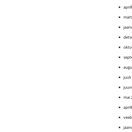
april
märt
jaan
dets
okto
sept
augu
juuli
juun
mai 
april
veeb
jaan