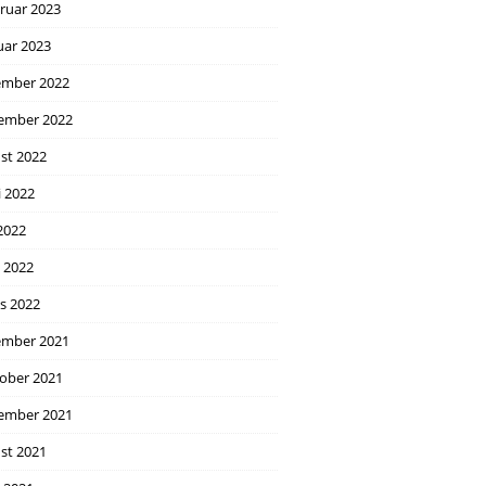
ruar 2023
uar 2023
mber 2022
ember 2022
st 2022
i 2022
2022
l 2022
s 2022
mber 2021
ober 2021
ember 2021
st 2021