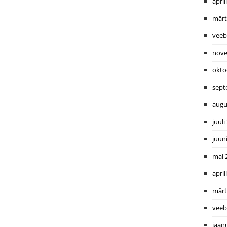
april
märt
veeb
nove
okto
sept
augu
juuli
juun
mai 
april
märt
veeb
jaan