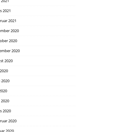
l 2021
s 2021
ruar 2021
mber 2020
ober 2020
ember 2020
st 2020
 2020
i 2020
2020
l 2020
s 2020
ruar 2020
uar 2020