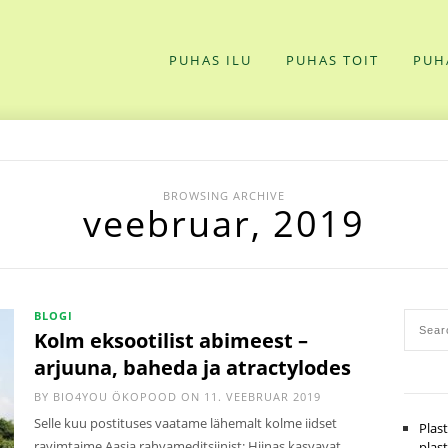
PUHAS ILU
PUHAS TOIT
PUH
BROWSING ARCHIVE
veebruar, 2019
BLOGI
Kolm eksootilist abimeest –
arjuuna, baheda ja atractylodes
BY
BIO4YOU ÖKOPOOD
ON 11. VEEBRUAR 2019
Selle kuu postituses vaatame lähemalt kolme iidset
Plas
ravimtaime Aasia rahvameditsiinist: Hiinas kasvavat
plas