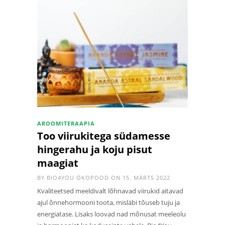
AROOMITERAAPIA
Too viirukitega südamesse
hingerahu ja koju pisut
maagiat
BY
BIO4YOU ÖKOPOOD
ON 15. MÄRTS 2022
Kvaliteetsed meeldivalt lõhnavad viirukid aitavad
ajul õnnehormooni toota, misläbi tõuseb tuju ja
energiatase. Lisaks loovad nad mõnusat meeleolu