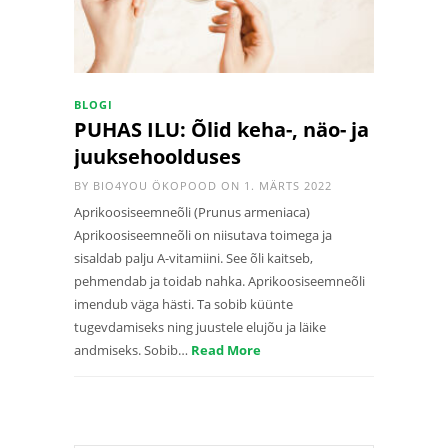
BLOGI
PUHAS ILU: Õlid keha-, näo- ja
juuksehoolduses
BY
BIO4YOU ÖKOPOOD
ON 1. MÄRTS 2022
Aprikoosiseemneõli (Prunus armeniaca)
Aprikoosiseemneõli on niisutava toimega ja
sisaldab palju A-vitamiini. See õli kaitseb,
pehmendab ja toidab nahka. Aprikoosiseemneõli
imendub väga hästi. Ta sobib küünte
tugevdamiseks ning juustele elujõu ja läike
andmiseks. Sobib…
Read More