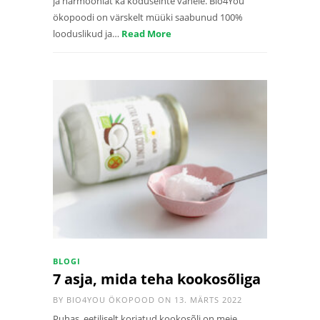
ja harmooniat ka koduseinte vahele. Bio4You
ökopoodi on värskelt müüki saabunud 100%
looduslikud ja…
Read More
BLOGI
7 asja, mida teha kookosõliga
BY
BIO4YOU ÖKOPOOD
ON 13. MÄRTS 2022
Puhas, eetiliselt korjatud kookosõli on meie