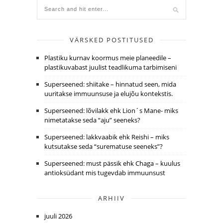
VÄRSKED POSTITUSED
Plastiku kurnav koormus meie planeedile –
plastikuvabast juulist teadlikuma tarbimiseni
Superseened: shiitake – hinnatud seen, mida
uuritakse immuunsuse ja elujõu kontekstis.
Superseened: lõvilakk ehk Lion´s Mane- miks
nimetatakse seda “aju” seeneks?
Superseened: lakkvaabik ehk Reishi – miks
kutsutakse seda “surematuse seeneks”?
Superseened: must pässik ehk Chaga – kuulus
antioksüdant mis tugevdab immuunsust
ARHIIV
juuli 2026