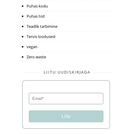
Puhas kodu
Puhas toit
Teadlik tarbimine
Tervis loodusest
vegan
Zero waste
LIITU UUDISKIRJAGA
Liitu