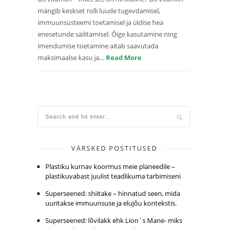
mängib keskset rolli luude tugevdamisel,
immuunsüsteemi toetamisel ja üldise hea
enesetunde säilitamisel. Õige kasutamine ning
imendumise toetamine aitab saavutada
maksimaalse kasu ja…
Read More
VÄRSKED POSTITUSED
Plastiku kurnav koormus meie planeedile –
plastikuvabast juulist teadlikuma tarbimiseni
Superseened: shiitake – hinnatud seen, mida
uuritakse immuunsuse ja elujõu kontekstis.
Superseened: lõvilakk ehk Lion´s Mane- miks