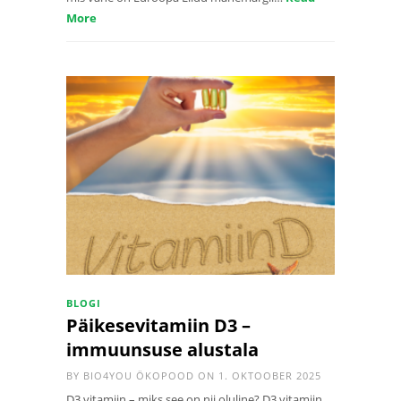
More
BLOGI
Päikesevitamiin D3 –
immuunsuse alustala
BY
BIO4YOU ÖKOPOOD
ON 1. OKTOOBER 2025
D3 vitamiin – miks see on nii oluline? D3 vitamiin