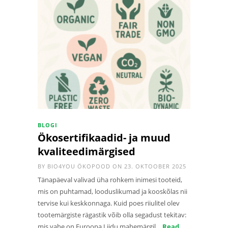
BLOGI
Ökosertifikaadid- ja muud
kvaliteedimärgised
BY
BIO4YOU ÖKOPOOD
ON 23. OKTOOBER 2025
Tänapäeval valivad üha rohkem inimesi tooteid,
mis on puhtamad, looduslikumad ja kooskõlas nii
tervise kui keskkonnaga. Kuid poes riiulitel olev
tootemärgiste rägastik võib olla segadust tekitav:
mis vahe on Euroopa Liidu mahemärgil…
Read