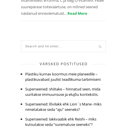
vitamiinidest B-rühma, C ja isegi D vitamiini. Peale
suurepärase toiteväärtuse, on mõned seened
näidanud enneolematuid…
Read More
VÄRSKED POSTITUSED
Plastiku kurnav koormus meie planeedile –
plastikuvabast juulist teadlikuma tarbimiseni
Superseened: shiitake – hinnatud seen, mida
uuritakse immuunsuse ja elujõu kontekstis.
Superseened: lõvilakk ehk Lion´s Mane- miks
nimetatakse seda “aju” seeneks?
Superseened: lakkvaabik ehk Reishi – miks
kutsutakse seda “surematuse seeneks”?