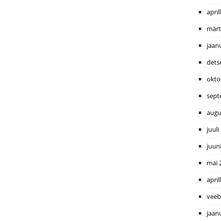
april
märt
jaan
dets
okto
sept
augu
juuli
juun
mai 
april
veeb
jaan