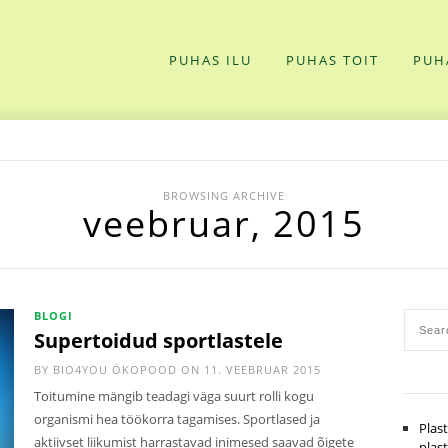
PUHAS ILU
PUHAS TOIT
PUH
BROWSING ARCHIVE
veebruar, 2015
BLOGI
Supertoidud sportlastele
BY
BIO4YOU ÖKOPOOD
ON 11. VEEBRUAR 2015
Toitumine mängib teadagi väga suurt rolli kogu
organismi hea töökorra tagamises. Sportlased ja
Plas
aktiivset liikumist harrastavad inimesed saavad õigete
plas