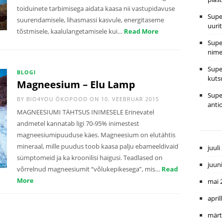
toiduinete tarbimisega aidata kaasa nii vastupidavuse
Supe
suurendamisele, lihasmassi kasvule, energitaseme
uuri
tõstmisele, kaalulangetamisele kui…
Read More
Supe
nime
Supe
BLOGI
kuts
Magneesium – Elu Lamp
Supe
BY
BIO4YOU ÖKOPOOD
ON 10. VEEBRUAR 2015
anti
MAGNEESIUMI TÄHTSUS INIMESELE Erinevatel
andmetel kannatab ligi 70-95% inimestest
magneesiumipuuduse käes. Magneesium on elutähtis
mineraal, mille puudus toob kaasa palju ebameeldivaid
juuli
sümptomeid ja ka kroonilisi haigusi. Teadlased on
juun
võrrelnud magneesiumit “võlukepikesega”, mis…
Read
More
mai 
april
märt