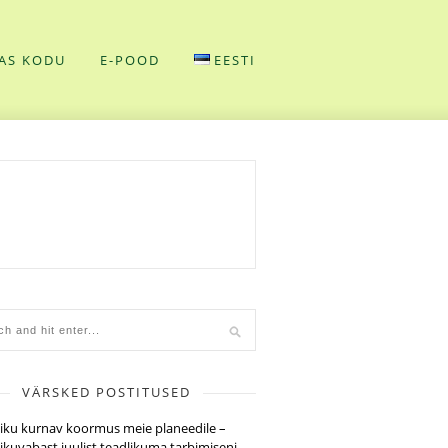
AS KODU
E-POOD
EESTI
VÄRSKED POSTITUSED
tiku kurnav koormus meie planeedile –
tikuvabast juulist teadlikuma tarbimiseni