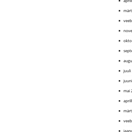
april
märt
veeb
nove
okto
sept
augu
juuli
juun
mai 
april
märt
veeb
jaan