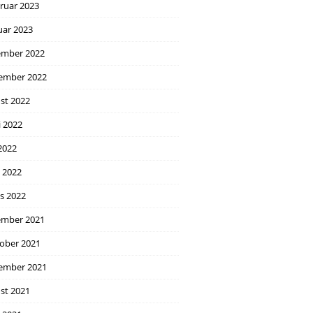
ruar 2023
uar 2023
mber 2022
ember 2022
st 2022
i 2022
2022
l 2022
s 2022
mber 2021
ober 2021
ember 2021
st 2021