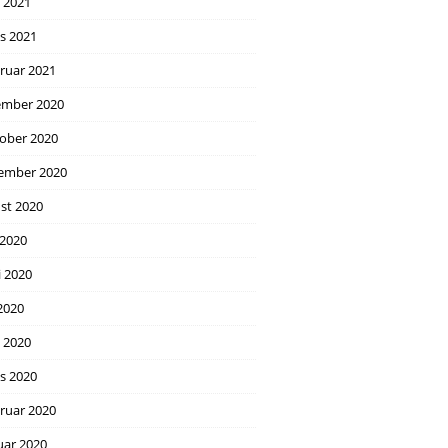
l 2021
s 2021
ruar 2021
mber 2020
ober 2020
ember 2020
st 2020
 2020
i 2020
2020
l 2020
s 2020
ruar 2020
uar 2020