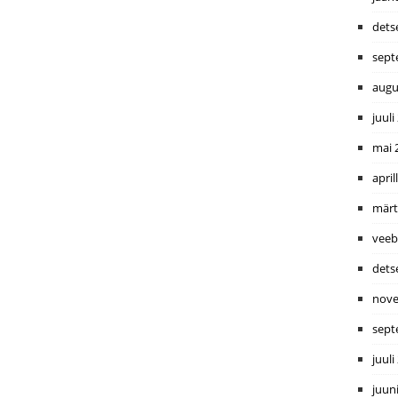
dets
sept
augu
juuli
mai 
april
märt
veeb
dets
nove
sept
juuli
juun