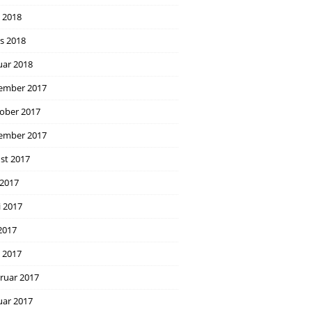
l 2018
s 2018
uar 2018
ember 2017
ober 2017
ember 2017
st 2017
 2017
i 2017
2017
l 2017
ruar 2017
uar 2017