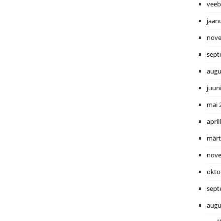
veeb
jaan
nove
sept
augu
juun
mai 
april
märt
nove
okto
sept
augu