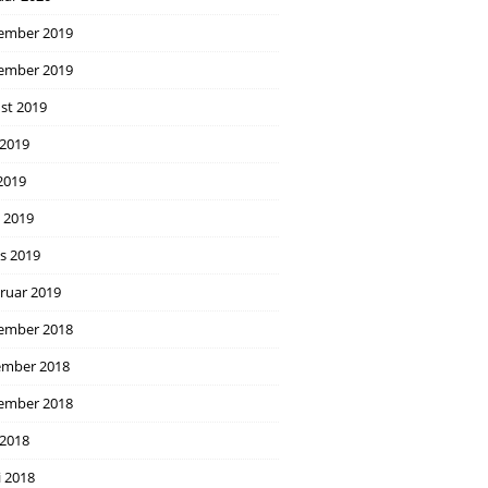
ember 2019
ember 2019
st 2019
 2019
2019
l 2019
s 2019
ruar 2019
ember 2018
mber 2018
ember 2018
 2018
i 2018