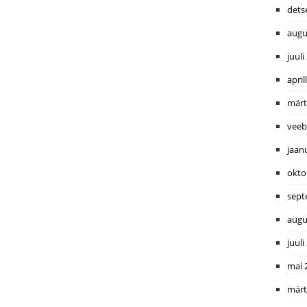
dets
augu
juuli
april
märt
veeb
jaan
okto
sept
augu
juuli
mai 
märt