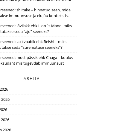
rseened: shiitake – hinnatud seen, mida
takse immuunsuse ja elujõu kontekstis.
rseened: lõvilakk ehk Lion´s Mane- miks
tatakse seda “aju” seeneks?
rseened: lakkvaabik ehk Reishi – miks
utakse seda “surematuse seeneks”?
rseened: must pässik ehk Chaga – kuulus
oksüdant mis tugevdab immuunsust
ARHIIV
 2026
i 2026
2026
l 2026
s 2026