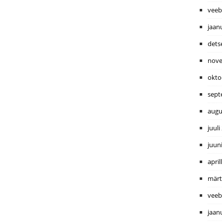
veeb
jaan
dets
nove
okto
sept
augu
juuli
juun
april
märt
veeb
jaan