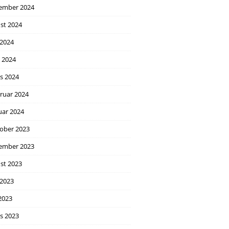
ember 2024
st 2024
 2024
l 2024
s 2024
ruar 2024
uar 2024
ober 2023
ember 2023
st 2023
 2023
2023
s 2023