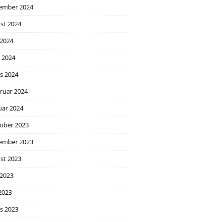
ember 2024
st 2024
 2024
l 2024
s 2024
ruar 2024
uar 2024
ober 2023
ember 2023
st 2023
 2023
2023
s 2023