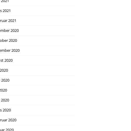
l 2021
s 2021
ruar 2021
mber 2020
ober 2020
ember 2020
st 2020
 2020
i 2020
2020
l 2020
s 2020
ruar 2020
uar 2020