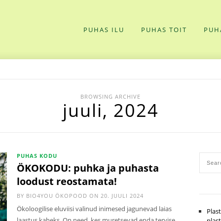
PUHAS ILU
PUHAS TOIT
PUH
BROWSING ARCHIVE
juuli, 2024
PUHAS KODU
ÖKOKODU: puhka ja puhasta
loodust reostamata!
BY
BIO4YOU ÖKOPOOD
ON 20. JUULI 2024
Ökoloogilise eluviisi valinud inimesed jagunevad laias
Plas
laastus kaheks. On need, kes muretsevad enda tervise
plas