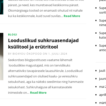
pärast, ja need, kes muretsevad keskkonna pärast.
Supe
Ökomärgisega tooted on enamasti ohutud nii nahale
uuri
kui ka keskkonnale, kuid suvel suvilas…
Read More
Supe
nime
Supe
BLOGI
kuts
Looduslikud suhkruasendajad
Supe
ksülitool ja erütritool
anti
BY
BIO4YOU ÖKOPOOD
ON 1. JUULI 2024
Seekordses blogipostituses vaatame lähemalt
looduslikke magustajaid, mis on tervislikuks
juuli
alternatiiviks tavapärasele lauasuhkrule. Looduslikud
suhkruasendajad on olulised kaalu- ja veresuhkru
juun
seisukohast, aga ka näiteks seedimise ning hammaste
mai 
seisukohast. Suhkruhaiguse all kannatavatele
inimestele on…
Read More
april
märt