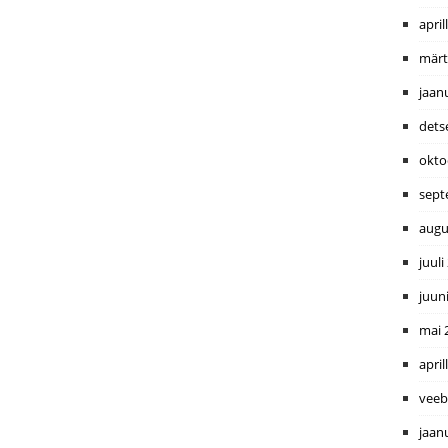
april
märt
jaan
dets
okto
sept
augu
juuli
juun
mai 
april
veeb
jaan