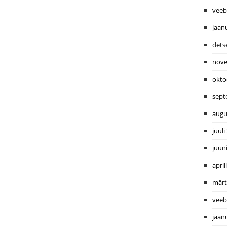
veeb
jaan
dets
nove
okto
sept
augu
juuli
juun
april
märt
veeb
jaan