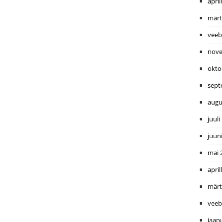
april
märt
veeb
nove
okto
sept
augu
juuli
juun
mai 
april
märt
veeb
jaan