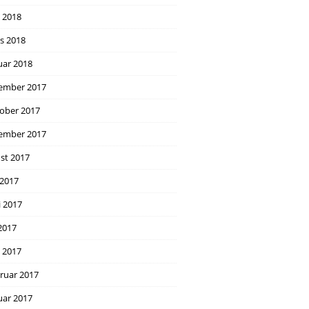
l 2018
s 2018
uar 2018
ember 2017
ober 2017
ember 2017
st 2017
 2017
i 2017
2017
l 2017
ruar 2017
uar 2017