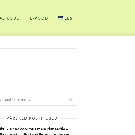
AS KODU
E-POOD
EESTI
VÄRSKED POSTITUSED
tiku kurnav koormus meie planeedile –
tikuvabast juulist teadlikuma tarbimiseni