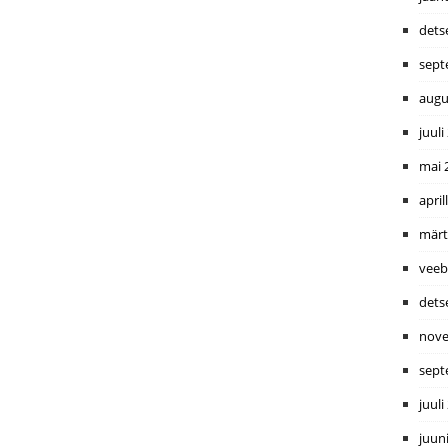
dets
sept
augu
juuli
mai 
april
märt
veeb
dets
nove
sept
juuli
juun