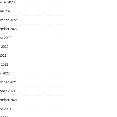
ruar 2023
uar 2023
mber 2022
ember 2022
st 2022
i 2022
2022
l 2022
s 2022
mber 2021
ober 2021
ember 2021
st 2021