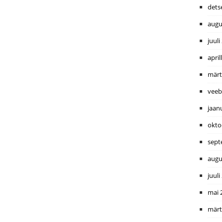
dets
augu
juuli
april
märt
veeb
jaan
okto
sept
augu
juuli
mai 
märt