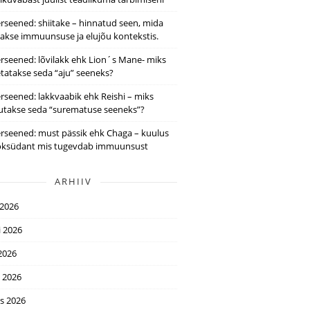
rseened: shiitake – hinnatud seen, mida
takse immuunsuse ja elujõu kontekstis.
rseened: lõvilakk ehk Lion´s Mane- miks
tatakse seda “aju” seeneks?
rseened: lakkvaabik ehk Reishi – miks
utakse seda “surematuse seeneks”?
rseened: must pässik ehk Chaga – kuulus
oksüdant mis tugevdab immuunsust
ARHIIV
 2026
i 2026
2026
l 2026
s 2026