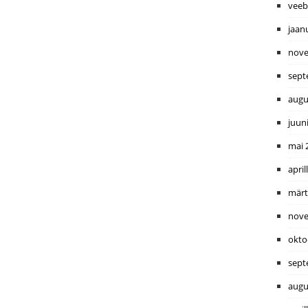
veeb
jaan
nove
sept
augu
juun
mai 
april
märt
nove
okto
sept
augu