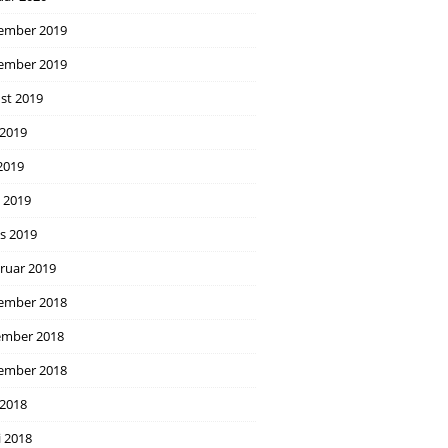
ember 2019
ember 2019
st 2019
 2019
2019
l 2019
s 2019
ruar 2019
ember 2018
mber 2018
ember 2018
 2018
i 2018