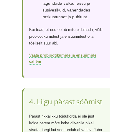
lagundada valke, rasvu ja
süsivesikuid, vähendades
raskustunnet ja puhitust.
Kui tead, et ees ootab mitu pidulauda, võib
probiootikumidest ja ensüümidest olla
tõeliselt suur abi.
Vaata probiootikumide ja ensüümide
valikut
4. Liigu pärast söömist
Pärast rikkalikku toidukorda ei ole just
kõige parem mõte kohe diivanile pikali
visata, isegi kui see tundub ahvatlev. Juba