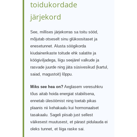
toidukordade
järjekord
See, millises järjekorras sa toitu sööd,
mõjutab otseselt sinu glükoositaset ja
enesetunnet. Alusta söögikorda
kiudainerikaste toitude ehk salatite ja
köögiviljadega, liigu seejärel valkude ja
rasvade juurde ning jäta süsivesikud (kartul,
saiad, magustoit) lõppu.
Miks see hea on?
Aeglasem veresuhkru
tõus aitab hoida energiat stabiilsena,
ennetab ülesöömist ning toetab pikas
plaanis nii kehakaalu kui hormonaalset
tasakaalu. Sageli piisab just sellest
väikesest muutusest, et pärast pidulauda ei
oleks tunnet, et liiga raske sai.