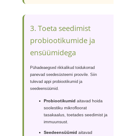
3. Toeta seedimist
probiootikumide ja
ensüümidega
Pühadeaegsed rikkalikud toidukorrad
panevad seedesüsteemi proovile. Siin
tulevad appi probiootikumid ja
seedeensüümid.
Probiootikumid
aitavad hoida
soolestiku mikrofloorat
tasakaalus, toetades seedimist ja
immuunsust.
Seedeensüümid
aitavad