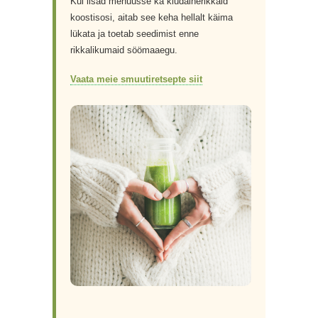
Kui lisad menüüsse ka kiudainerikkaid
koostisosi, aitab see keha hellalt käima
lükata ja toetab seedimist enne
rikkalikumaid söömaaegu.
Vaata meie smuutiretsepte siit