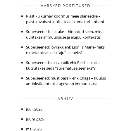
VÄRSKED POSTITUSED
Plastiku kurnav koormus meie planeedile –
plastikuvabast juulist teadlikuma tarbimiseni
Superseened: shiitake – hinnatud seen, mida
uuritakse immuunsuse ja elujõu kontekstis.
Superseened: lõvilakk ehk Lion´s Mane- miks
nimetatakse seda “aju” seeneks?
Superseened: lakkvaabik ehk Reishi – miks
kutsutakse seda “surematuse seeneks”?
Superseened: must pässik ehk Chaga – kuulus
antioksüdant mis tugevdab immuunsust
ARHIIV
juuli 2026
juuni 2026
mai 2026