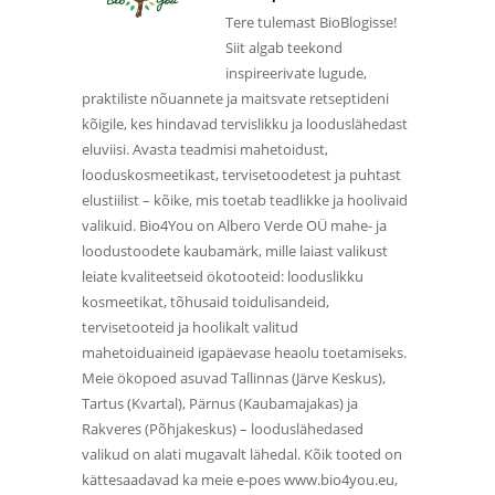
Tere tulemast BioBlogisse!
Siit algab teekond
inspireerivate lugude,
praktiliste nõuannete ja maitsvate retseptideni
kõigile, kes hindavad tervislikku ja looduslähedast
eluviisi. Avasta teadmisi mahetoidust,
looduskosmeetikast, tervisetoodetest ja puhtast
elustiilist – kõike, mis toetab teadlikke ja hoolivaid
valikuid. Bio4You on Albero Verde OÜ mahe- ja
loodustoodete kaubamärk, mille laiast valikust
leiate kvaliteetseid ökotooteid: looduslikku
kosmeetikat, tõhusaid toidulisandeid,
tervisetooteid ja hoolikalt valitud
mahetoiduaineid igapäevase heaolu toetamiseks.
Meie ökopoed asuvad Tallinnas (Järve Keskus),
Tartus (Kvartal), Pärnus (Kaubamajakas) ja
Rakveres (Põhjakeskus) – looduslähedased
valikud on alati mugavalt lähedal. Kõik tooted on
kättesaadavad ka meie e-poes www.bio4you.eu,