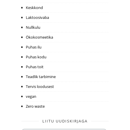
Keskkond
Laktoosivaba
Nullkulu
Ökokosmeetika
Puhas ilu
Puhas kodu
Puhas toit
Teadlik tarbimine
Tervis loodusest
vegan
Zero waste
LIITU UUDISKIRJAGA