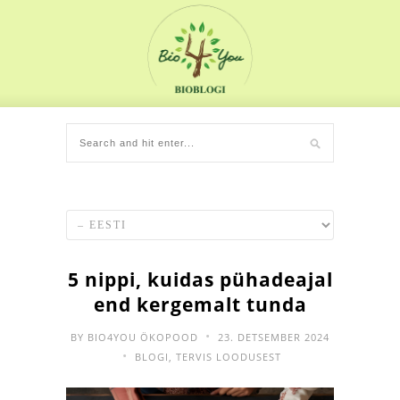
5 nippi, kuidas pühadeajal
end kergemalt tunda
•
BY
BIO4YOU ÖKOPOOD
23. DETSEMBER 2024
•
BLOGI
,
TERVIS LOODUSEST