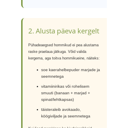
2. Alusta päeva kergelt
Pühadeaegsed hommikud ei pea alustama
raske praelaua jätkuga. Võid valida
kergema, aga toitva hommikueine, näiteks:
soe kaerahelbepuder marjade ja
seemnetega
vitamiinirikas või rohelisem
smuuti (banaan + marjad +
spinat/lehtkapsas)
täisteraleib avokaado,
köögiviljade ja seemnetega