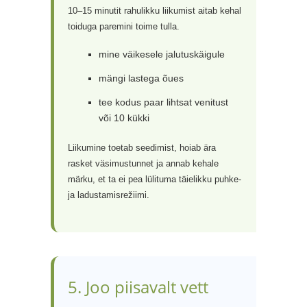
10–15 minutit rahulikku liikumist aitab kehal
toiduga paremini toime tulla.
mine väikesele jalutuskäigule
mängi lastega õues
tee kodus paar lihtsat venitust
või 10 kükki
Liikumine toetab seedimist, hoiab ära
rasket väsimustunnet ja annab kehale
märku, et ta ei pea lülituma täielikku puhke-
ja ladustamisrežiimi.
5. Joo piisavalt vett