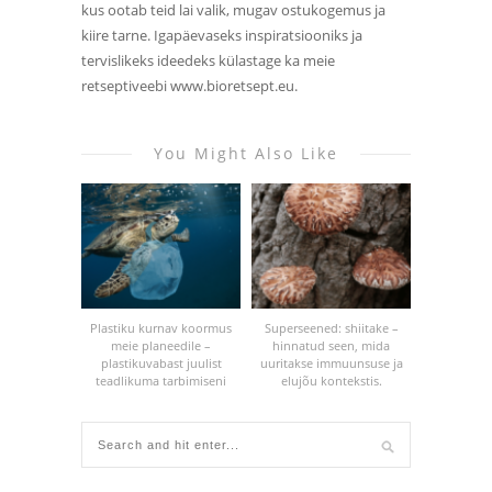
kus ootab teid lai valik, mugav ostukogemus ja
kiire tarne. Igapäevaseks inspiratsiooniks ja
tervislikeks ideedeks külastage ka meie
retseptiveebi www.bioretsept.eu.
You Might Also Like
Plastiku kurnav koormus
Superseened: shiitake –
meie planeedile –
hinnatud seen, mida
plastikuvabast juulist
uuritakse immuunsuse ja
teadlikuma tarbimiseni
elujõu kontekstis.