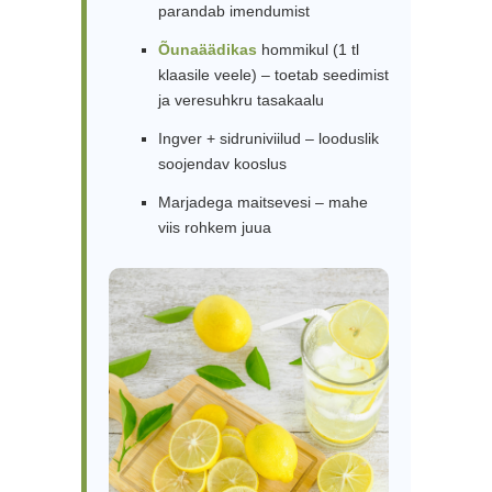
parandab imendumist
Õunaäädikas
hommikul (1 tl
klaasile veele) – toetab seedimist
ja veresuhkru tasakaalu
Ingver + sidruniviilud – looduslik
soojendav kooslus
Marjadega maitsevesi – mahe
viis rohkem juua