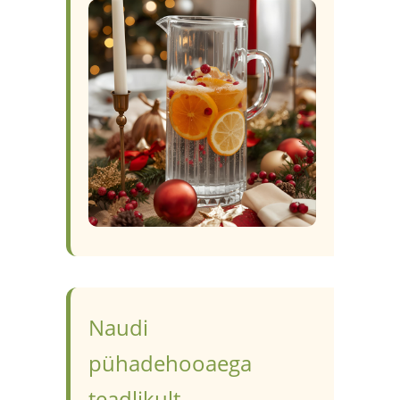
Naudi
pühadehooaega
teadlikult