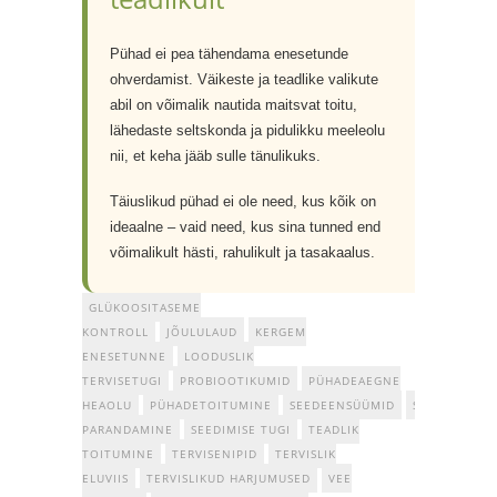
Pühad ei pea tähendama enesetunde
ohverdamist. Väikeste ja teadlike valikute
abil on võimalik nautida maitsvat toitu,
lähedaste seltskonda ja pidulikku meeleolu
nii, et keha jääb sulle tänulikuks.
Täiuslikud pühad ei ole need, kus kõik on
ideaalne – vaid need, kus sina tunned end
võimalikult hästi, rahulikult ja tasakaalus.
GLÜKOOSITASEME
KONTROLL
JÕULULAUD
KERGEM
ENESETUNNE
LOODUSLIK
TERVISETUGI
PROBIOOTIKUMID
PÜHADEAEGNE
HEAOLU
PÜHADETOITUMINE
SEEDEENSÜÜMID
SEEDIMISE
PARANDAMINE
SEEDIMISE TUGI
TEADLIK
TOITUMINE
TERVISENIPID
TERVISLIK
ELUVIIS
TERVISLIKUD HARJUMUSED
VEE