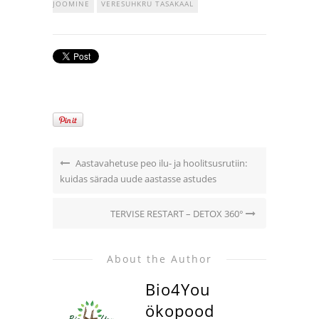
JOOMINE
VERESUHKRU TASAKAAL
Aastavahetuse peo ilu- ja hoolitsusrutiin:
kuidas särada uude aastasse astudes
TERVISE RESTART – DETOX 360°
About the Author
Bio4You
ökopood