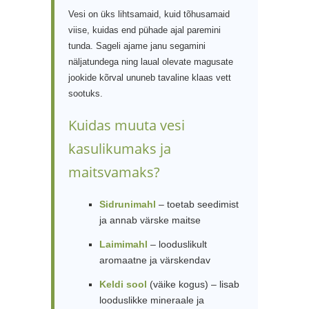
Vesi on üks lihtsamaid, kuid tõhusamaid
viise, kuidas end pühade ajal paremini
tunda. Sageli ajame janu segamini
näljatundega ning laual olevate magusate
jookide kõrval ununeb tavaline klaas vett
sootuks.
Kuidas muuta vesi
kasulikumaks ja
maitsvamaks?
Sidrunimahl
– toetab seedimist
ja annab värske maitse
Laimimahl
– looduslikult
aromaatne ja värskendav
Keldi sool
(väike kogus) – lisab
looduslikke mineraale ja