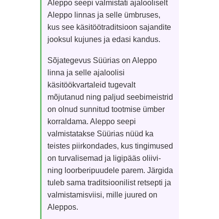
Aleppo seepi valmistati ajalooliselt
Aleppo linnas ja selle ümbruses,
kus see käsitöötraditsioon sajandite
jooksul kujunes ja edasi kandus.
Sõjategevus Süürias on Aleppo
linna ja selle ajaloolisi
käsitöökvartaleid tugevalt
mõjutanud ning paljud seebimeistrid
on olnud sunnitud tootmise ümber
korraldama. Aleppo seepi
valmistatakse Süürias nüüd ka
teistes piirkondades, kus tingimused
on turvalisemad ja ligipääs oliivi-
ning loorberipuudele parem. Järgida
tuleb sama traditsioonilist retsepti ja
valmistamisviisi, mille juured on
Aleppos.