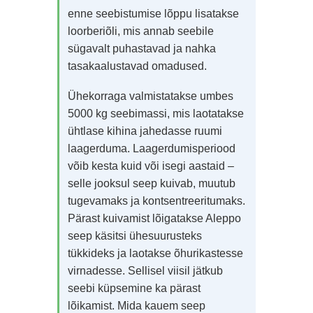
enne seebistumise lõppu lisatakse
loorberiõli, mis annab seebile
sügavalt puhastavad ja nahka
tasakaalustavad omadused.
Ühekorraga valmistatakse umbes
5000 kg seebimassi, mis laotatakse
ühtlase kihina jahedasse ruumi
laagerduma. Laagerdumisperiood
võib kesta kuid või isegi aastaid –
selle jooksul seep kuivab, muutub
tugevamaks ja kontsentreeritumaks.
Pärast kuivamist lõigatakse Aleppo
seep käsitsi ühesuurusteks
tükkideks ja laotakse õhurikastesse
virnadesse. Sellisel viisil jätkub
seebi küpsemine ka pärast
lõikamist. Mida kauem seep