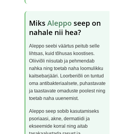
Miks
Aleppo
seep on
nahale nii hea?
Aleppo seebi väärtus peitub selle
lihtsas, kuid tõhusas koostises.
Oliiviõli niisutab ja pehmendab
nahka ning toetab naha loomulikku
kaitsebarjääri. Loorberiõli on tuntud
oma antibakteriaalsete, puhastavate
ja taastavate omaduste poolest ning
toetab naha uuenemist.
Aleppo seep sobib kasutamiseks
psoriaasi, akne, dermatiidi ja
ekseemide korral ning aitab
tasakaalustada rasust ja