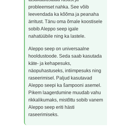
probleemset nahka. See võib
leevendada ka kõõma ja peanaha
ärritust. Tänu oma õrnale koostisele
sobib Aleppo seep igale
nahatüübile ning ka lastele.
Aleppo seep on universaalne
hooldustoode. Seda saab kasutada
käte- ja kehapesuks,
näopuhastuseks, intiimpesuks ning
raseerimisel. Paljud kasutavad
Aleppo seepi ka šampooni asemel.
Pikem laagerdumine muudab vahu
rikkalikumaks, mistõttu sobib vanem
Aleppo seep eriti hästi
raseerimiseks.