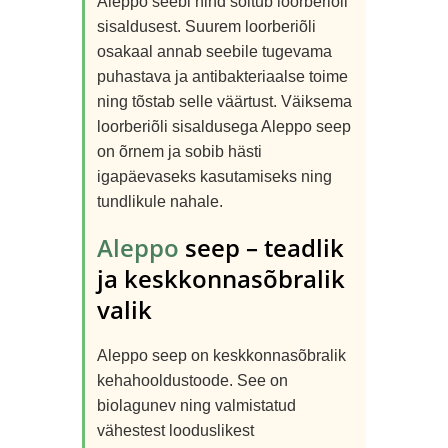
Aleppo seebi hind sõltub loorberiõli
sisaldusest. Suurem loorberiõli
osakaal annab seebile tugevama
puhastava ja antibakteriaalse toime
ning tõstab selle väärtust. Väiksema
loorberiõli sisaldusega Aleppo seep
on õrnem ja sobib hästi
igapäevaseks kasutamiseks ning
tundlikule nahale.
Aleppo
seep – teadlik
ja keskkonnasõbralik
valik
Aleppo seep on keskkonnasõbralik
kehahooldustoode. See on
biolagunev ning valmistatud
vähestest looduslikest