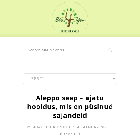
Aleppo seep – ajatu
hooldus, mis on püsinud
sajandeid
•
•
BY
BIO4YOU ÖKOPOOD
4. JAANUAR 2026
PUHAS ILU