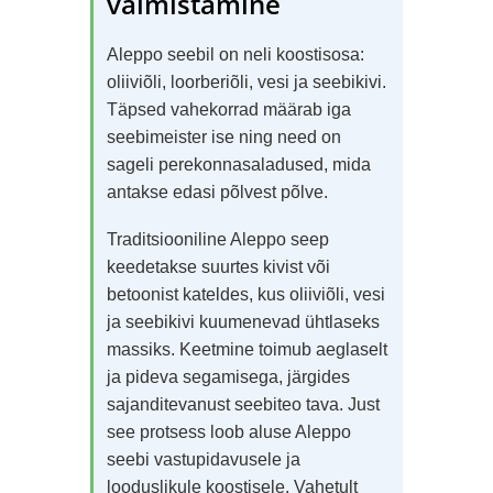
valmistamine
Aleppo seebil on neli koostisosa:
oliiviõli, loorberiõli, vesi ja seebikivi.
Täpsed vahekorrad määrab iga
seebimeister ise ning need on
sageli perekonnasaladused, mida
antakse edasi põlvest põlve.
Traditsiooniline Aleppo seep
keedetakse suurtes kivist või
betoonist kateldes, kus oliiviõli, vesi
ja seebikivi kuumenevad ühtlaseks
massiks. Keetmine toimub aeglaselt
ja pideva segamisega, järgides
sajanditevanust seebiteo tava. Just
see protsess loob aluse Aleppo
seebi vastupidavusele ja
looduslikule koostisele. Vahetult