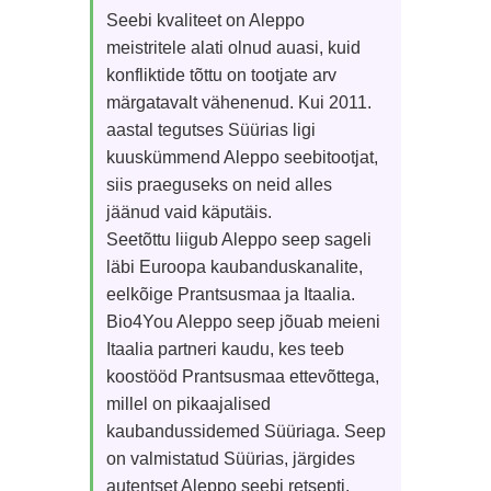
Seebi kvaliteet on Aleppo
meistritele alati olnud auasi, kuid
konfliktide tõttu on tootjate arv
märgatavalt vähenenud. Kui 2011.
aastal tegutses Süürias ligi
kuuskümmend Aleppo seebitootjat,
siis praeguseks on neid alles
jäänud vaid käputäis.
Seetõttu liigub Aleppo seep sageli
läbi Euroopa kaubanduskanalite,
eelkõige Prantsusmaa ja Itaalia.
Bio4You Aleppo seep jõuab meieni
Itaalia partneri kaudu, kes teeb
koostööd Prantsusmaa ettevõttega,
millel on pikaajalised
kaubandussidemed Süüriaga. Seep
on valmistatud Süürias, järgides
autentset Aleppo seebi retsepti.