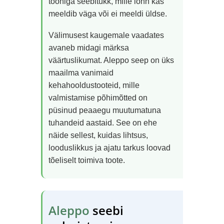
tooniga seebitükk, mille lõhn kas
meeldib väga või ei meeldi üldse.
Välimusest kaugemale vaadates
avaneb midagi märksa
väärtuslikumat. Aleppo seep on üks
maailma vanimaid
kehahooldustooteid, mille
valmistamise põhimõtted on
püsinud peaaegu muutumatuna
tuhandeid aastaid. See on ehe
näide sellest, kuidas lihtsus,
looduslikkus ja ajatu tarkus loovad
tõeliselt toimiva toote.
Aleppo
seebi