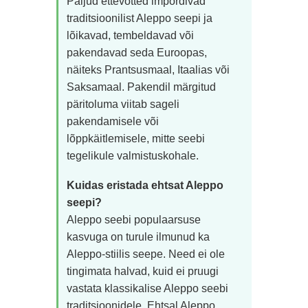
Paljud ettevõtted impordivad
traditsioonilist Aleppo seepi ja
lõikavad, tembeldavad või
pakendavad seda Euroopas,
näiteks Prantsusmaal, Itaalias või
Saksamaal. Pakendil märgitud
päritoluma viitab sageli
pakendamisele või
lõppkäitlemisele, mitte seebi
tegelikule valmistuskohale.
Kuidas eristada ehtsat Aleppo
seepi?
Aleppo seebi populaarsuse
kasvuga on turule ilmunud ka
Aleppo-stiilis seepe. Need ei ole
tingimata halvad, kuid ei pruugi
vastata klassikalise Aleppo seebi
traditsioonidele. Ehtsal Aleppo