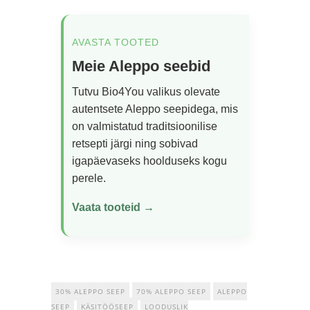
AVASTA TOOTED
Meie Aleppo seebid
Tutvu Bio4You valikus olevate
autentsete Aleppo seepidega, mis
on valmistatud traditsioonilise
retsepti järgi ning sobivad
igapäevaseks hoolduseks kogu
perele.
Vaata tooteid →
30% ALEPPO SEEP
70% ALEPPO SEEP
ALEPPO
SEEP
KÄSITÖÖSEEP
LOODUSLIK