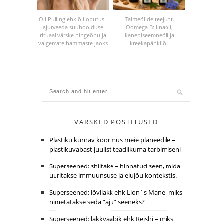
Oil Pulling ehk õliloputus–
Taimeõlide teejuht.
ajurveeda suuhoolduse
Oomega-3: linaõli,
rituaal värske hingeõhu ja
kanepiseemneõli ja
valgemate hammaste jaoks
kreekapähkliõli
VÄRSKED POSTITUSED
Plastiku kurnav koormus meie planeedile –
plastikuvabast juulist teadlikuma tarbimiseni
Superseened: shiitake – hinnatud seen, mida
uuritakse immuunsuse ja elujõu kontekstis.
Superseened: lõvilakk ehk Lion´s Mane- miks
nimetatakse seda “aju” seeneks?
Superseened: lakkvaabik ehk Reishi – miks