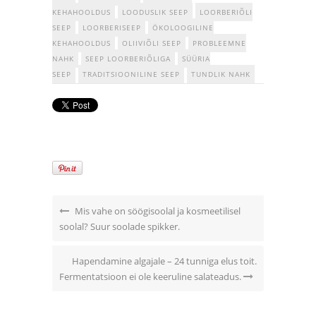
KEHAHOOLDUS
LOODUSLIK SEEP
LOORBERIÕLI
SEEP
LOORBERISEEP
ÖKOLOOGILINE
KEHAHOOLDUS
OLIIVIÕLI SEEP
PROBLEEMNE
NAHK
SEEP LOORBERIÕLIGA
SÜÜRIA
SEEP
TRADITSIOONILINE SEEP
TUNDLIK NAHK
Mis vahe on söögisoolal ja kosmeetilisel
soolal? Suur soolade spikker.
Hapendamine algajale – 24 tunniga elus toit.
Fermentatsioon ei ole keeruline salateadus.