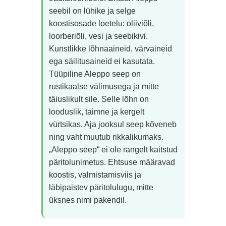
seebil on lühike ja selge
koostisosade loetelu: oliiviõli,
loorberiõli, vesi ja seebikivi.
Kunstlikke lõhnaaineid, värvaineid
ega säilitusaineid ei kasutata.
Tüüpiline Aleppo seep on
rustikaalse välimusega ja mitte
täiuslikult sile. Selle lõhn on
looduslik, taimne ja kergelt
vürtsikas. Aja jooksul seep kõveneb
ning vaht muutub rikkalikumaks.
„Aleppo seep“ ei ole rangelt kaitstud
päritolunimetus. Ehtsuse määravad
koostis, valmistamisviis ja
läbipaistev päritolulugu, mitte
üksnes nimi pakendil.