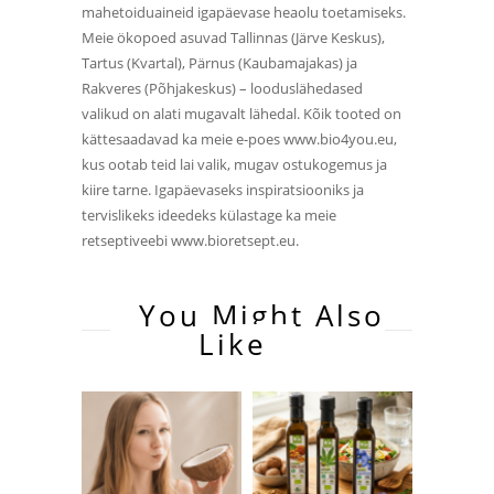
mahetoiduaineid igapäevase heaolu toetamiseks.
Meie ökopoed asuvad Tallinnas (Järve Keskus),
Tartus (Kvartal), Pärnus (Kaubamajakas) ja
Rakveres (Põhjakeskus) – looduslähedased
valikud on alati mugavalt lähedal. Kõik tooted on
kättesaadavad ka meie e-poes www.bio4you.eu,
kus ootab teid lai valik, mugav ostukogemus ja
kiire tarne. Igapäevaseks inspiratsiooniks ja
tervislikeks ideedeks külastage ka meie
retseptiveebi www.bioretsept.eu.
You Might Also
Like