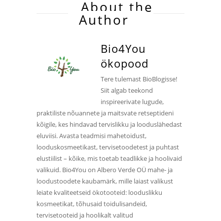
About the
Author
Bio4You
ökopood
Tere tulemast BioBlogisse!
Siit algab teekond
inspireerivate lugude,
praktiliste nõuannete ja maitsvate retseptideni
kõigile, kes hindavad tervislikku ja looduslähedast
eluviisi. Avasta teadmisi mahetoidust,
looduskosmeetikast, tervisetoodetest ja puhtast
elustiilist – kõike, mis toetab teadlikke ja hoolivaid
valikuid. Bio4You on Albero Verde OÜ mahe- ja
loodustoodete kaubamärk, mille laiast valikust
leiate kvaliteetseid ökotooteid: looduslikku
kosmeetikat, tõhusaid toidulisandeid,
tervisetooteid ja hoolikalt valitud