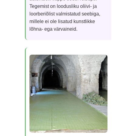
Tegemist on loodusliku oliivi- ja
loorberiõlist valmistatud seebiga,
millele ei ole lisatud kunstlikke
lõhna- ega värvaineid.