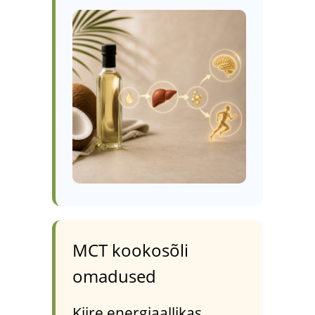
MCT kookosõli
omadused
Kiire energiaallikas