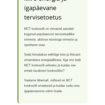
igapäevane
tervisetoetus
MCT kookosõli on viimastel aastatel
kogunud populaarsust terviseteadlike
inimeste, aktiivse eluviisiga inimeste ja
sportlaste seas.
Seda hinnatakse eelkõige kiire ja lihtsasti
omastatava energiaallikana. Aga mis teeb
MCT kookosõli eriliseks ja kuidas see
erineb tavalisest kookosõlist?
Vaatame lähemalt, millised on MCT
kookosõli omadused ja kuidas seda oma
igapäevasesse rutiini lisada.