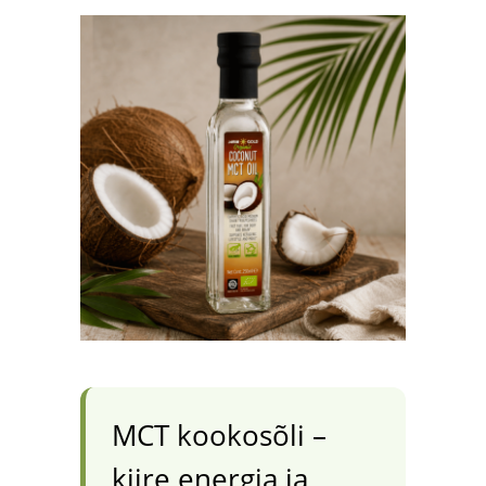
MCT kookosõli –
kiire energia ja