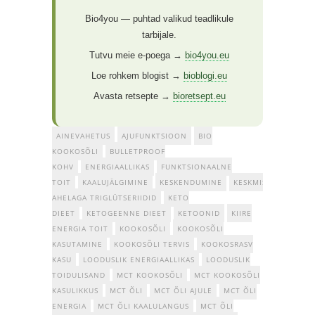
Bio4you — puhtad valikud teadlikule
tarbijale.
Tutvu meie e-poega →
bio4you.eu
Loe rohkem blogist →
bioblogi.eu
Avasta retsepte →
bioretsept.eu
AINEVAHETUS
AJUFUNKTSIOON
BIO
KOOKOSÕLI
BULLETPROOF
KOHV
ENERGIAALLIKAS
FUNKTSIONAALNE
TOIT
KAALUJÄLGIMINE
KESKENDUMINE
KESKMISE
AHELAGA TRIGLÜTSERIIDID
KETO
DIEET
KETOGEENNE DIEET
KETOONID
KIIRE
ENERGIA TOIT
KOOKOSÕLI
KOOKOSÕLI
KASUTAMINE
KOOKOSÕLI TERVIS
KOOKOSRASV
KASU
LOODUSLIK ENERGIAALLIKAS
LOODUSLIK
TOIDULISAND
MCT KOOKOSÕLI
MCT KOOKOSÕLI
KASULIKKUS
MCT ÕLI
MCT ÕLI AJULE
MCT ÕLI
ENERGIA
MCT ÕLI KAALULANGUS
MCT ÕLI