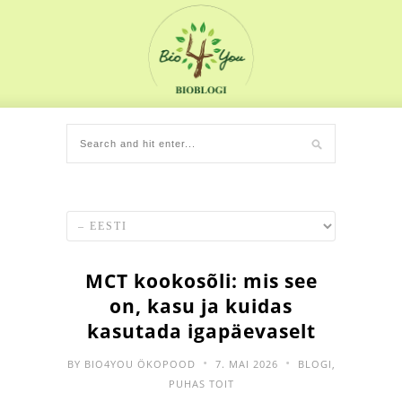
MCT kookosõli: mis see
on, kasu ja kuidas
kasutada igapäevaselt
•
•
BY
BIO4YOU ÖKOPOOD
7. MAI 2026
BLOGI
,
PUHAS TOIT