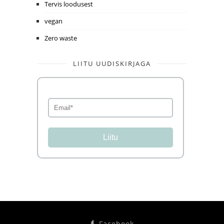
Tervis loodusest
vegan
Zero waste
LIITU UUDISKIRJAGA
Liitu
Facebook