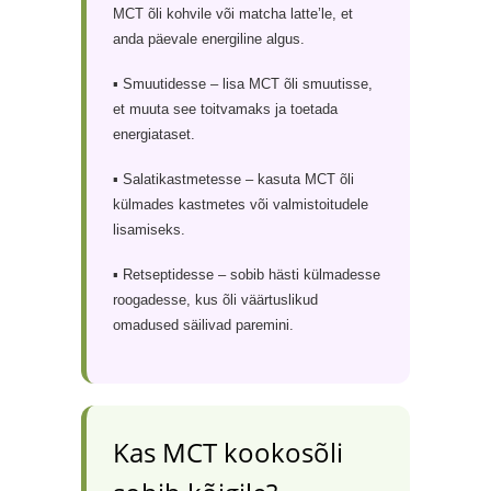
MCT õli kohvile või matcha latte’le, et
anda päevale energiline algus.
▪ Smuutidesse – lisa MCT õli smuutisse,
et muuta see toitvamaks ja toetada
energiataset.
▪ Salatikastmetesse – kasuta MCT õli
külmades kastmetes või valmistoitudele
lisamiseks.
▪ Retseptidesse – sobib hästi külmadesse
roogadesse, kus õli väärtuslikud
omadused säilivad paremini.
Kas MCT kookosõli