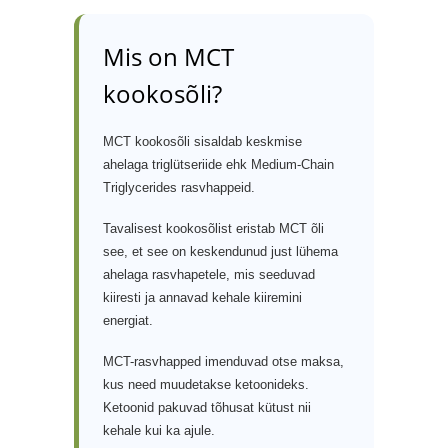
Mis on MCT
kookosõli?
MCT kookosõli sisaldab keskmise
ahelaga triglütseriide ehk Medium-Chain
Triglycerides rasvhappeid.
Tavalisest kookosõlist eristab MCT õli
see, et see on keskendunud just lühema
ahelaga rasvhapetele, mis seeduvad
kiiresti ja annavad kehale kiiremini
energiat.
MCT-rasvhapped imenduvad otse maksa,
kus need muudetakse ketoonideks.
Ketoonid pakuvad tõhusat kütust nii
kehale kui ka ajule.