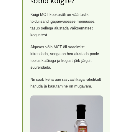
sobib kõigile?
Kuigi MCT kookosõli on väärtuslik
toidulisand igapäevasesse menüüsse,
tasub sellega alustada väiksematest
kogustest.
Alguses võib MCT õli seedimist
kiirendada, seega on hea alustada poole
teelusikatäiega ja kogust järk-järgult
suurendada.
Nii saab keha uue rasvaallikaga rahulikult
harjuda ja kasutamine on mugavam.