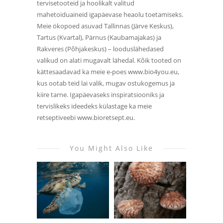
tervisetooteid ja hoolikalt valitud
mahetoiduaineid igapäevase heaolu toetamiseks.
Meie ökopoed asuvad Tallinnas (Järve Keskus),
Tartus (Kvartal), Pärnus (Kaubamajakas) ja
Rakveres (Põhjakeskus) – looduslähedased
valikud on alati mugavalt lähedal. Kõik tooted on
kättesaadavad ka meie e-poes www.bio4you.eu,
kus ootab teid lai valik, mugav ostukogemus ja
kiire tarne. Igapäevaseks inspiratsiooniks ja
tervislikeks ideedeks külastage ka meie
retseptiveebi www.bioretsept.eu.
You Might Also Like