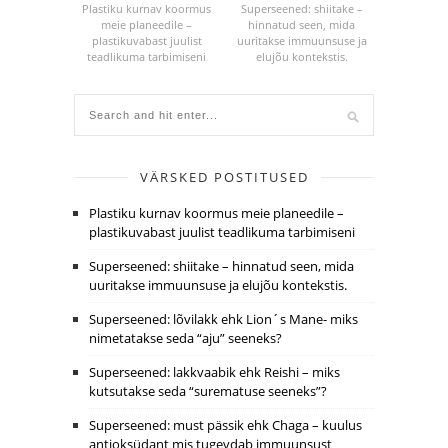
Plastiku kurnav koormus
Superseened: shiitake –
meie planeedile –
hinnatud seen, mida
plastikuvabast juulist
uuritakse immuunsuse ja
teadlikuma tarbimiseni
elujõu kontekstis.
VÄRSKED POSTITUSED
Plastiku kurnav koormus meie planeedile –
plastikuvabast juulist teadlikuma tarbimiseni
Superseened: shiitake – hinnatud seen, mida
uuritakse immuunsuse ja elujõu kontekstis.
Superseened: lõvilakk ehk Lion´s Mane- miks
nimetatakse seda “aju” seeneks?
Superseened: lakkvaabik ehk Reishi – miks
kutsutakse seda “surematuse seeneks”?
Superseened: must pässik ehk Chaga – kuulus
antioksüdant mis tugevdab immuunsust