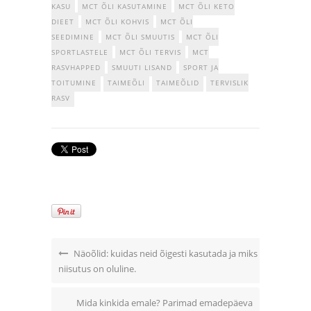
KASU
MCT ÕLI KASUTAMINE
MCT ÕLI KETO
DIEET
MCT ÕLI KOHVIS
MCT ÕLI
SEEDIMINE
MCT ÕLI SMUUTIS
MCT ÕLI
SPORTLASTELE
MCT ÕLI TERVIS
MCT
RASVHAPPED
SMUUTI LISAND
SPORT JA
TOITUMINE
TAIMEÕLI
TAIMEÕLID
TERVISLIK
RASV
Näoõlid: kuidas neid õigesti kasutada ja miks
niisutus on oluline.
Mida kinkida emale? Parimad emadepäeva