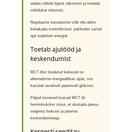
aidata vältida liigset näksimist ja toetada
mõõdukat toitumist.
Regulaarne kasutamine võib olla abiks
kehakaalu kontrollimisel, pakkudes samal
ajal stabiilset energiat.
Toetab ajutööd ja
keskendumist
MCT õlist toodetud ketoonid on
alternatiivne energiaallikas ajule, mis
kasutab tavaliselt peamiselt glükoosi.
Paljud inimesed lisavad MCT õli
hommikukohvi sisse, et alustada päeva
selgema fookuse ja parema
keskendumisega.
Kergesti seeditav