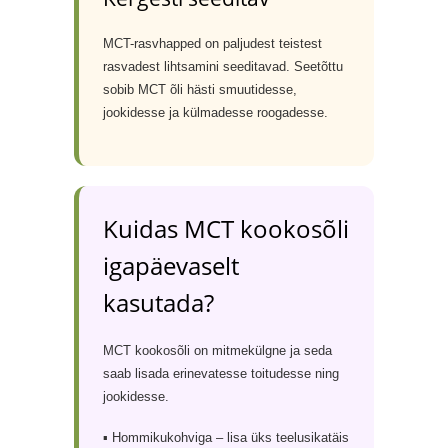
MCT-rasvhapped on paljudest teistest
rasvadest lihtsamini seeditavad. Seetõttu
sobib MCT õli hästi smuutidesse,
jookidesse ja külmadesse roogadesse.
Kuidas MCT kookosõli
igapäevaselt
kasutada?
MCT kookosõli on mitmekülgne ja seda
saab lisada erinevatesse toitudesse ning
jookidesse.
▪ Hommikukohviga – lisa üks teelusikatäis