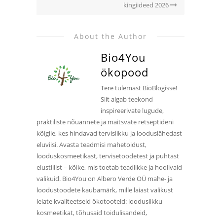
kingiideed 2026
About the Author
Bio4You
ökopood
Tere tulemast BioBlogisse!
Siit algab teekond
inspireerivate lugude,
praktiliste nõuannete ja maitsvate retseptideni
kõigile, kes hindavad tervislikku ja looduslähedast
eluviisi. Avasta teadmisi mahetoidust,
looduskosmeetikast, tervisetoodetest ja puhtast
elustiilist – kõike, mis toetab teadlikke ja hoolivaid
valikuid. Bio4You on Albero Verde OÜ mahe- ja
loodustoodete kaubamärk, mille laiast valikust
leiate kvaliteetseid ökotooteid: looduslikku
kosmeetikat, tõhusaid toidulisandeid,