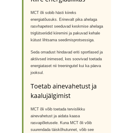
MCT õli sobib hästi kiireks
energiatõusuks. Erinevalt pika ahelaga
rasvhapetest seeduvad keskmise ahelaga
triglütseriidid kiiremini ja pakuvad kehale
kütust lihtsama seedimisprotsessiga.
Seda omadust hindavad eriti sportlased ja
aktiivsed inimesed, kes soovivad toetada
energiataset nii treeningutel kui ka päeva
jooksul.
Toetab ainevahetust ja
kaalujälgimist
MCT õli võib toetada tervislikku
ainevahetust ja aidata kaasa
rasvapõletusele. Kuna MCT õli võib
suurendada täiskõhutunnet, võib see