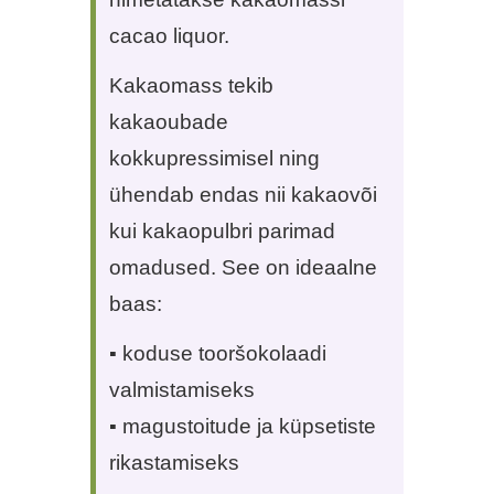
cacao liquor.
Kakaomass tekib
kakaoubade
kokkupressimisel ning
ühendab endas nii kakaovõi
kui kakaopulbri parimad
omadused. See on ideaalne
baas:
▪ koduse tooršokolaadi
valmistamiseks
▪ magustoitude ja küpsetiste
rikastamiseks