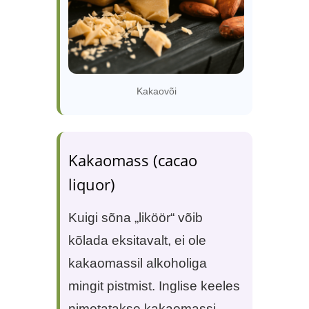
Kakaovõi
Kakaomass (cacao
liquor)
Kuigi sõna „liköör“ võib
kõlada eksitavalt, ei ole
kakaomassil alkoholiga
mingit pistmist. Inglise keeles
nimetatakse kakaomassi