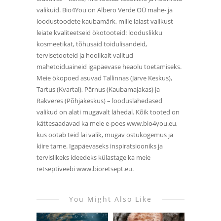
valikuid. Bio4You on Albero Verde OÜ mahe- ja
loodustoodete kaubamärk, mille laiast valikust
leiate kvaliteetseid ökotooteid: looduslikku
kosmeetikat, tõhusaid toidulisandeid,
tervisetooteid ja hoolikalt valitud
mahetoiduaineid igapäevase heaolu toetamiseks.
Meie ökopoed asuvad Tallinnas (Järve Keskus),
Tartus (Kvartal), Pärnus (Kaubamajakas) ja
Rakveres (Põhjakeskus) – looduslähedased
valikud on alati mugavalt lähedal. Kõik tooted on
kättesaadavad ka meie e-poes www.bio4you.eu,
kus ootab teid lai valik, mugav ostukogemus ja
kiire tarne. Igapäevaseks inspiratsiooniks ja
tervislikeks ideedeks külastage ka meie
retseptiveebi www.bioretsept.eu.
You Might Also Like