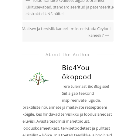
Toidulisandite kvaliteet algab toorainest.
Kiiritusevabad, standardiseeritud ja patenteeritud
ekstraktid UNS näitel.
Maitsev ja tervislik kaneel - miks eelistada Ceyloni
kaneeli ?
About the Author
Bio4You
ökopood
Tere tulemast BioBlogisse!
Siit algab teekond
inspireerivate lugude,
praktiliste nõuannete ja maitsvate retseptideni
kõigile, kes hindavad tervislikku ja looduslähedast
eluviisi. Avasta teadmisi mahetoidust,
looduskosmeetikast, tervisetoodetest ja puhtast
elustiilist – kõike, mis toetab teadlikke ja hoolivaid