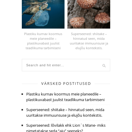
Plastiku kurnav koormus
Superseened: shiitake –
meie planeedile –
hinnatud seen, mida
plastikuvabast juulist
uuritakse immuunsuse ja
teadlikuma tarbimiseni
elujõu kontekstis.
VÄRSKED POSTITUSED
Plastiku kurnav koormus meie planeedile –
plastikuvabast juulist teadlikuma tarbimiseni
Superseened: shiitake – hinnatud seen, mida
uuritakse immuunsuse ja elujõu kontekstis.
Superseened: lõvilakk ehk Lion´s Mane- miks
nimetatakse seda “aju” seeneks?