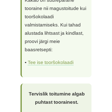
Kakao on suurepärane
tooraine nii magustoitude kui
tooršokolaadi
valmistamiseks. Kui tahad
alustada lihtsast ja kindlast,
proovi järgi meie
baasretsepti:
▪
Tee ise tooršokolaadi
Tervislik toitumine algab
puhtast toorainest.