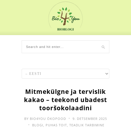
Mitmekülgne ja tervislik
kakao – teekond ubadest
tooršokolaadini
•
BY
BIO4YOU ÖKOPOOD
9. DETSEMBER 2025
•
BLOGI
,
PUHAS TOIT
,
TEADLIK TARBIMINE