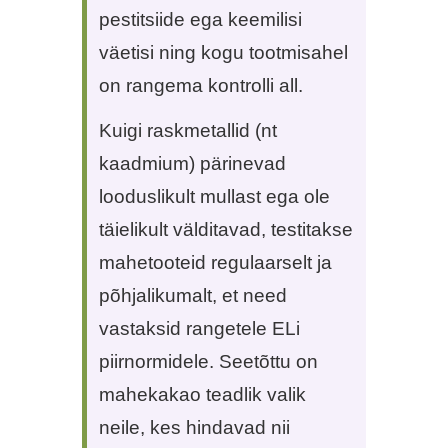
pestitsiide ega keemilisi
väetisi ning kogu tootmisahel
on rangema kontrolli all.
Kuigi raskmetallid (nt
kaadmium) pärinevad
looduslikult mullast ega ole
täielikult välditavad, testitakse
mahetooteid regulaarselt ja
põhjalikumalt, et need
vastaksid rangetele ELi
piirnormidele. Seetõttu on
mahekakao teadlik valik
neile, kes hindavad nii