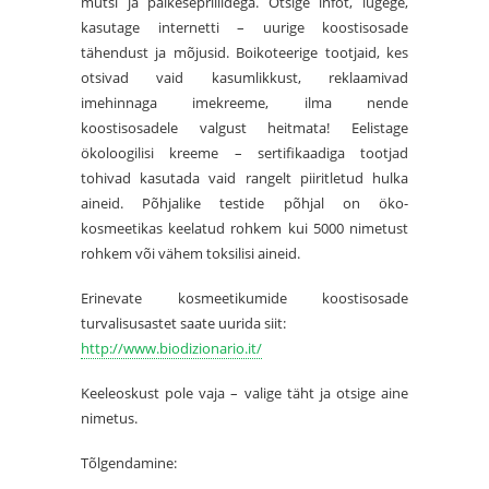
mütsi ja päikeseprillidega. Otsige infot, lugege,
kasutage internetti – uurige koostisosade
tähendust ja mõjusid. Boikoteerige tootjaid, kes
otsivad vaid kasumlikkust, reklaamivad
imehinnaga imekreeme, ilma nende
koostisosadele valgust heitmata! Eelistage
ökoloogilisi kreeme – sertifikaadiga tootjad
tohivad kasutada vaid rangelt piiritletud hulka
aineid. Põhjalike testide põhjal on öko-
kosmeetikas keelatud rohkem kui 5000 nimetust
rohkem või vähem toksilisi aineid.
Erinevate kosmeetikumide koostisosade
turvalisusastet saate uurida siit:
http://www.
biodizionario.it/
Keeleoskust pole vaja – valige täht ja otsige aine
nimetus.
Tõlgendamine: