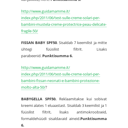
http://www.guidamamme.it/
index.php/2011/06/test-sulle-
creme-solari-per-
bambini-
mustela-creme-protectrice-
peau-delicate-
fragile-50/
FISSAN BABY SPF50
. Sisaldab 7 keemilist ja mitte
ühtegi füüsilist filtrit. Lisaks
parabeenid.
Punktisumma 6.
http://www.guidamamme.it/
index.php/2011/06/test-sulle-
creme-solari-per-
bambini-
fissan-neonati-e-bambini-
protezione-
molto-alta-50/
?
BABYGELLA SPF50.
Reklaamitakse kui sobivat
kreemi alates 1 eluaastast. Sisaldab 3 keemilist ja 1
füüsilist filtrit, lisaks antimokroobseid,
formaldehüüdi sisaldavaid aineid.
Punktisumma
6.