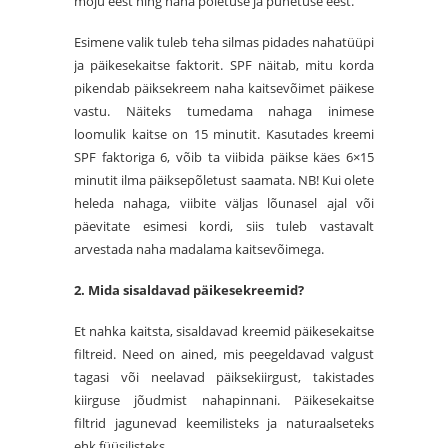
mõju eest ning naha põletuse ja punetuse eest.
Esimene valik tuleb teha silmas pidades nahatüüpi
ja päikesekaitse faktorit. SPF näitab, mitu korda
pikendab päiksekreem naha kaitsevõimet päikese
vastu. Näiteks tumedama nahaga inimese
loomulik kaitse on 15 minutit. Kasutades kreemi
SPF faktoriga 6, võib ta viibida päikse käes 6×15
minutit ilma päiksepõletust saamata. NB! Kui olete
heleda nahaga, viibite väljas lõunasel ajal või
päevitate esimesi kordi, siis tuleb vastavalt
arvestada naha madalama kaitsevõimega.
2. Mida sisaldavad päikesekreemid?
Et nahka kaitsta, sisaldavad kreemid päikesekaitse
filtreid. Need on ained, mis peegeldavad valgust
tagasi või neelavad päiksekiirgust, takistades
kiirguse jõudmist nahapinnani. Päikesekaitse
filtrid jagunevad keemilisteks ja naturaalseteks
ehk füüsilisteks.