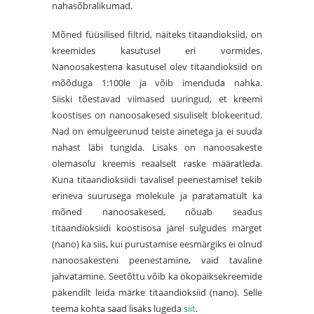
nahasõbralikumad.
Mõned füüsilised filtrid, näiteks titaandioksiid, on
kreemides kasutusel eri vormides.
Nanoosakestena kasutusel olev titaandioksiid on
mõõduga 1:100le ja võib imenduda nahka.
Siiski tõestavad viimased uuringud, et kreemi
koostises on nanoosakesed sisuliselt blokeeritud.
Nad on emulgeerunud teiste ainetega ja ei suuda
nahast läbi tungida. Lisaks on nanoosakeste
olemasolu kreemis reaalselt raske määratleda.
Kuna titaandioksiidi tavalisel peenestamisel tekib
erineva suurusega molekule ja paratamatult ka
mõned nanoosakesed, nõuab seadus
titaandioksiidi koostisosa järel sulgudes märget
(nano) ka siis, kui purustamise eesmärgiks ei olnud
nanoosakesteni peenestamine, vaid tavaline
jahvatamine. Seetõttu võib ka ökopäiksekreemide
pakendilt leida märke titaandioksiid (nano). Selle
teema kohta saad lisaks lugeda
siit
.