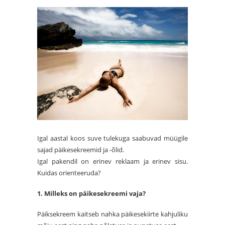
Igal aastal koos suve tulekuga saabuvad müügile
sajad päikesekreemid ja -õlid.
Igal pakendil on erinev reklaam ja erinev sisu.
Kuidas orienteeruda?
1. Milleks on päikesekreemi vaja?
Päiksekreem kaitseb nahka päikesekiirte kahjuliku