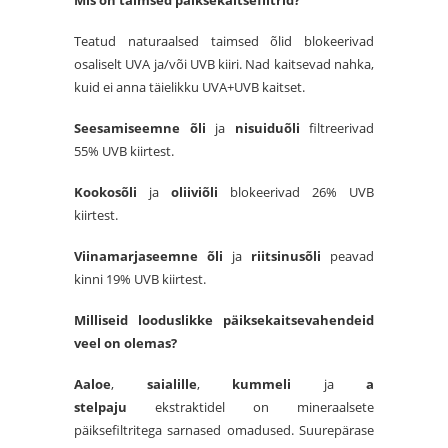
Mis on taimsed päiksekaitsefiltrid?
Teatud naturaalsed taimsed õlid blokeerivad
osaliselt UVA ja/või UVB kiiri. Nad kaitsevad nahka,
kuid ei anna täielikku UVA+UVB kaitset.
Seesamiseemne õli
ja
nisuiduõli
filtreerivad
55% UVB kiirtest.
Kookosõli
ja
oliiviõli
blokeerivad 26% UVB
kiirtest.
Viinamarjaseemne õli
ja
riitsinusõli
peavad
kinni 19% UVB kiirtest.
Milliseid looduslikke päiksekaitsevahendeid
veel on olemas?
Aaloe
,
saialille
,
kummeli
ja
a
stelpaju
ekstraktidel on mineraalsete
päiksefiltritega sarnased omadused. Suurepärase