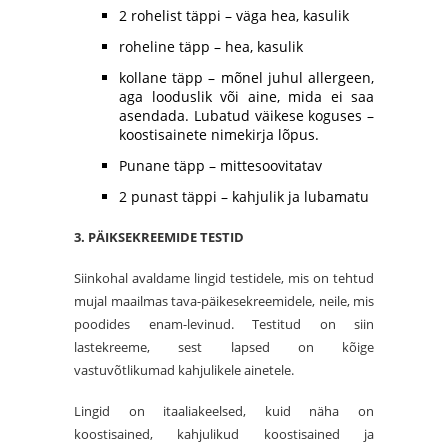
2 rohelist täppi – väga hea, kasulik
roheline täpp – hea, kasulik
kollane täpp – mõnel juhul allergeen,
aga looduslik või aine, mida ei saa
asendada. Lubatud väikese koguses –
koostisainete nimekirja lõpus.
Punane täpp – mittesoovitatav
2 punast täppi – kahjulik ja lubamatu
3. PÄIKSEKREEMIDE TESTID
Siinkohal avaldame lingid testidele, mis on tehtud
mujal maailmas tava-päikesekreemidele, neile, mis
poodides enam-levinud. Testitud on siin
lastekreeme, sest lapsed on kõige
vastuvõtlikumad kahjulikele ainetele.
Lingid on itaaliakeelsed, kuid näha on
koostisained, kahjulikud koostisained ja