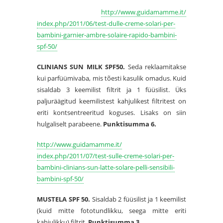
http://www.guidamamme.it/
index.php/2011/06/test-dulle-
creme-solari-per-
bambini-
garnier-ambre-solaire-rapido-
bambini-
spf-50/
CLINIANS SUN MILK SPF50.
Seda reklaamitakse
kui parfüümivaba, mis tõesti kasulik omadus. Kuid
sisaldab 3 keemilist filtrit ja 1 füüsilist. Üks
paljuräägitud keemilistest kahjulikest filtritest on
eriti kontsentreeritud koguses. Lisaks on siin
hulgaliselt parabeene.
Punktisumma 6.
http://www.guidamamme.it/
index.php/2011/07/test-sulle-
creme-solari-per-
bambini-
clinians-sun-latte-solare-
pelli-sensibili-
bambini-spf-
50/
MUSTELA SPF 50.
Sisaldab 2 füüsilist ja 1 keemilist
(kuid mitte fototundlikku, seega mitte eriti
kahjulikku) filtrit.
Punktisumma 3.