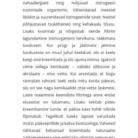
nahaallergiaid ning mõjuvad östrogeeni
tootmisele organismis. Vähendavad meestel
libiidot ja suurendavad östrogeenide taset. Naistel
põhjustavad tsüklihäireid ning kehakaalu tõusu.
Lisaks koormab ja nõrgestab nende filtrite
lagundamine inimorganismi tervikuna, rääkimata
loodusest. Kui prügi ja jäätmete jätmine
loodusesse on muul juhul keelatud, siis ei keela
keegi end kreemitada ja siis ujuma minna. Igakord
viime sellega kemikaale – näiteks silikoone ja
akrülaate – otse vette. Kui arvestada, et kogu
rannatäis rahvast teeb seda mitu korda päevas,
siis on see nagu kemikaalide otse vette laskmine.
Laste määrimine keemiliste filtritega enne 4ndat
eluaastat on lubamatu. Lisaks tekitab pidev
kreemitamine tunde, et päikse käes tohib viibida
lõpmatult. Tegelikult tuleks lapsed varustada
mütsi, päikseprillide ja katva kostüümiga. Vähesed
nähtavad kehaosad kreemitada naturaalse
päiksekreemiga ning eelistada viibimist päevavarju