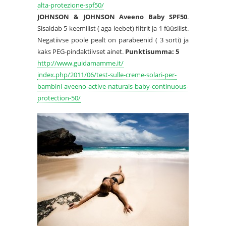
alta-protezione-
spf50/
JOHNSON & JOHNSON Aveeno Baby SPF50
.
Sisaldab 5 keemilist ( aga leebet) filtrit ja 1 füüsilist.
Negatiivse poole pealt on parabeenid ( 3 sorti) ja
kaks PEG-pindaktiivset ainet.
Punktisumma: 5
http://www.guidamamme.it/
index.php/2011/06/test-sulle-
creme-solari-per-
bambini-
aveeno-active-naturals-baby-
continuous-
protection-50/