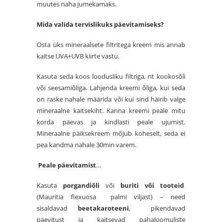
muutes naha jumekamaks.
Mida valida tervislikuks päevitamiseks?
Osta üks mineraalsete filtritega kreem mis annab
kaitse UVA+UVB kiirte vastu.
Kasuta seda koos loodusliku filtriga, nt kookosõli
või seesamiõliga. Lahjenda kreemi õliga, kui seda
on raske nahale määrida või kui sind häirib valge
mineraalne kaitsekiht. Kanna kreemi peale mitu
korda päevas ja kindlasti peale ujumist.
Mineraalne päiksekreem mõjub koheselt, seda ei
pea kandma nahale 30min varem.
Peale päevitamist
…
Kasuta
porgandiõli
või
buriti või tooteid
(Mauritia flexuosa palmi viljast) – need
sisaldavad
beetakaroteeni
, pikendavad
päevitust ja kaitsevad pahaloomuliste