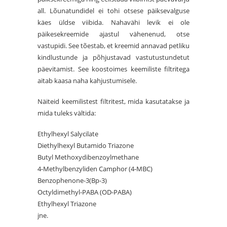
all. Lõunatundidel ei tohi otsese päiksevalguse
käes üldse viibida. Nahavähi levik ei ole
päikesekreemide ajastul vähenenud, otse
vastupidi. See tõestab, et kreemid annavad petliku
kindlustunde ja põhjustavad vastutustundetut
päevitamist. See koostoimes keemiliste filtritega
aitab kaasa naha kahjustumisele.
Näiteid keemilistest filtritest, mida kasutatakse ja
mida tuleks vältida:
Ethylhexyl Salycilate
Diethylhexyl Butamido Triazone
Butyl Methoxydibenzoylmethane
4-Methylbenzyliden Camphor (4-MBC)
Benzophenone-3(Bp-3)
Octyldimethyl-PABA (OD-PABA)
Ethylhexyl Triazone
jne.