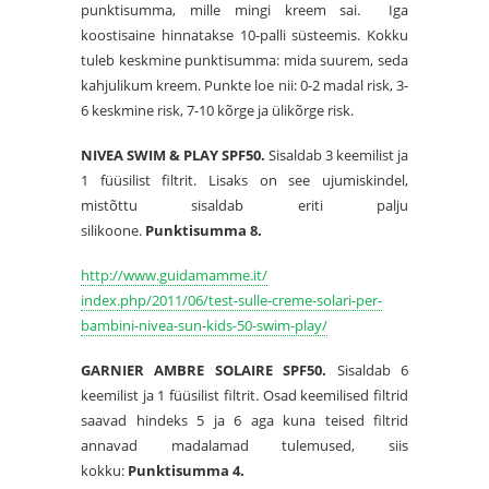
punktisumma, mille mingi kreem sai. Iga
koostisaine hinnatakse 10-palli süsteemis. Kokku
tuleb keskmine punktisumma: mida suurem, seda
kahjulikum kreem. Punkte loe nii: 0-2 madal risk, 3-
6 keskmine risk, 7-10 kõrge ja ülikõrge risk.
NIVEA SWIM & PLAY SPF50.
Sisaldab 3 keemilist ja
1 füüsilist filtrit. Lisaks on see ujumiskindel,
mistõttu sisaldab eriti palju
silikoone.
Punktisumma 8.
http://www.guidamamme.it/
index.php/2011/06/test-sulle-
creme-solari-per-
bambini-
nivea-sun-kids-50-swim-play/
GARNIER AMBRE SOLAIRE SPF50.
Sisaldab 6
keemilist ja 1 füüsilist filtrit. Osad keemilised filtrid
saavad hindeks 5 ja 6 aga kuna teised filtrid
annavad madalamad tulemused, siis
kokku:
Punktisumma 4.