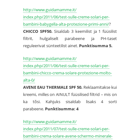
http://www.guidamamme.it/
index.php/2011/06/test-sulle-
creme-solari-per-
bambini-
babygella-alta-protezione-
primi-anni/
?
CHICCO SPF50.
Sisaldab 3 keemilist ja 1 füüsilist
filtrit, hulgaliselt parabeene ja PH-taset
reguleerivat sünteetilist ainet.
Punktisumma 5.
http://www.guidamamme.it/
index.php/2011/06/test-sulle-
creme-solari-per-
bambini-
chicco-crema-solare-
protezione-molto-
alta-0/
AVENE EAU THERMALE SPF 50.
Reklaamitakse kui
kreemi, milles on AINULT füüsilised filtrid – mis on
ka tõsi. Kahjuks sisaldab lisaks 4 sorti
parabeene.
Punktisumma: 4
http://www.guidamamme.it/
index.php/2011/07/test-sulle-
creme-solari-per-
bambini-
crema-solare-avene-schermo-
minerale-