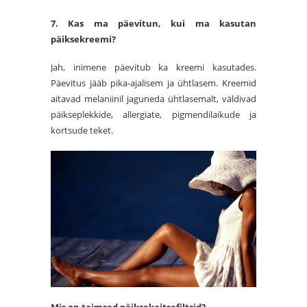
7. K
a
s ma päevitun, kui ma kasutan
päiksekreemi?
Jah, inimene päevitub ka kreemi kasutades.
Päevitus jääb pika-ajalisem ja ühtlasem. Kreemid
aitavad melaniinil jaguneda ühtlasemalt, väldivad
päikseplekkide, allergiate, pigmendilaikude ja
kortsude teket.