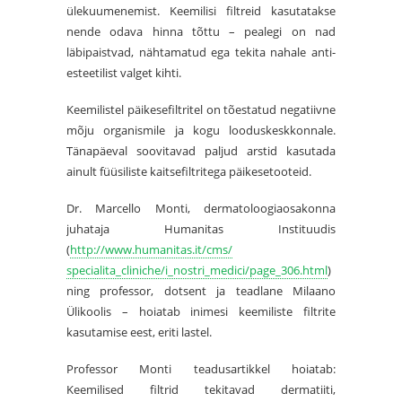
ülekuumenemist. Keemilisi filtreid kasutatakse
nende odava hinna tõttu – pealegi on nad
läbipaistvad, nähtamatud ega tekita
nahale
anti-
esteetilist valget kihti.
Keemilistel päikesefiltritel on tõestatud negatiivne
mõju organismile ja kogu looduskeskkonnale.
Tänapäeval soovitavad paljud arstid kasutada
ainult füüsiliste kaitsefiltritega päikesetooteid.
Dr. Marcello Monti, dermatoloogiaosakonna
juhataja Humanitas Instituudis
(
http://www.humanitas.it/cms/
specialita_cliniche/i_nostri_
medici/page_306.html
)
ning professor, dotsent ja teadlane Milaano
Ülikoolis – hoiatab inimesi keemiliste filtrite
kasutamise eest, eriti lastel.
Professor Monti teadusartikkel hoiatab:
Keemilised filtrid tekitavad dermatiiti,