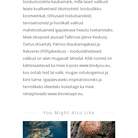
loodustoodete kaubamärk, mille laiast valikust
leiate kvaliteetseid ökotooteid: looduslikku
kosmeetikat, tõhusaid toidulisandeid,
tervisetooteid ja hoolikalt valitud
mahetoiduaineid igapäevase heaolu toetamiseks.
Meie ökopoed asuvad Tallinnas (Järve Keskus),
Tartus (Kvartal), Pärnus (Kaubamajakas) ja
Rakveres (Põhjakeskus) – looduslähedased
valikud on alati mugavalt lähedal. Kõik tooted on
kättesaadavad ka meie e-poes www.bio4you.eu,
kus ootab teid lai valik, mugav ostukogemus ja
kiire tarne. Igapäevaseks inspiratsiooniks ja
tervislikeks ideedeks külastage ka meie
retseptiveebi www.bioretsept.eu.
You Might Also Like