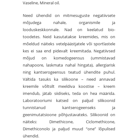
Vaseline, Mineral oil.
Need ühendid on mitmesuguste negatiivsete
mõjudega nahale, organismile ja
looduskeskkonnale. Nad on keelatud bio-
toodetes. Neid kasutatakse kreemides, mis on
mõeldud näiteks vetelpäästjatele või sportlastele
kes ei saa end pidevalt kreemitada. Negatiivsed
mõjud on komedogeensus (ummistavad
nahapoore, laskmata nahal hingata), allergiarisk
ning kantserogeensus teatud ühendite puhul.
Vältida tasuks ka silikoone – need annavad
kreemile võltsilt meeldiva koostise – kreem
imendub, jätab siidiseks, teda on hea määrida.
Laboratooriumi katsed on paljud silikoonid
tunnistanud kantserogeenseks ja
geenimutatsioone põhjustavateks. Silikoonid on
näiteks: Dimethicone, Ciclomethicone,
Dimethiconolo ja paljud muud “one” lõpulised
ühendid.