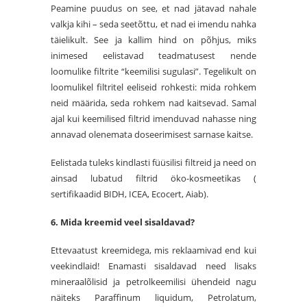
Peamine puudus on see, et nad jätavad nahale
valkja kihi – seda seetõttu, et nad ei imendu nahka
täielikult. See ja kallim hind on põhjus, miks
inimesed eelistavad teadmatusest nende
loomulike filtrite “keemilisi sugulasi”. Tegelikult on
loomulikel filtritel eeliseid rohkesti: mida rohkem
neid määrida, seda rohkem nad kaitsevad. Samal
ajal kui keemilised filtrid imenduvad nahasse ning
annavad olenemata doseerimisest sarnase kaitse.
Eelistada
tuleks kindlasti
füüsilisi filtreid ja need on
ainsad lubatud filtrid öko-kosmeetikas (
sertifikaadid BIDH, ICEA, Ecocert, Aiab).
6. Mida kreemid veel sisaldavad?
Ettevaatust kreemidega, mis reklaamivad end kui
veekindlaid! Enamasti sisaldavad need lisaks
mineraalõlisid ja petrolkeemilisi ühendeid nagu
näiteks Paraffinum liquidum, Petrolatum,