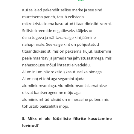
Kui sa leiad pakendilt sellise märke ja see sind
muretsema paneb, tasub eelistada
mikrokristallidena kasutatud titaandioksiidi vormi.
Selliste kreemide negatiivseks küljeks on
üsna tugeva ja nähtava valge kihi jäämine
nahapinnale. See valge kiht on põhjustatud
titaandioksiidist, mis on paksemal kujul, raskemini
peale määritav ja jämedama jahvatusastmega, mis
nahasoojuse mõjul lihtsasti ei vedeldu.
Alumiinium hüdroksiidi (kasutusel ka nimega
Alumina) ei tohi aga segamini ajada
alumiiniumsoolaga. Alumiiniumsoolal arvatakse
olevat kantserogeenne mõju aga
alumiiniumhüdroksiid on mineraalne pulber, mis
tõhustab päiksefiltri mõju.
5. Miks ei ole füüsiliste filtrite kasutamine
levinud?