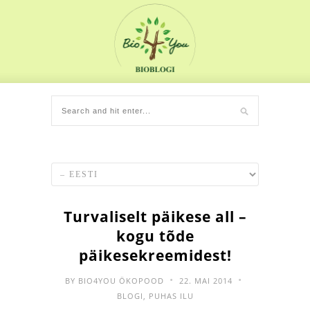
Turvaliselt päikese all –
kogu tõde
päikesekreemidest!
•
•
BY
BIO4YOU ÖKOPOOD
22. MAI 2014
BLOGI
,
PUHAS ILU