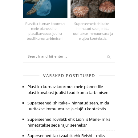
Plastiku kurnav koormus
Superseened: shiitake –
meie planeedile –
hinnatud seen, mida
plastikuvabast juulist
uuritakse immuunsuse ja
teadlikuma tarbimiseni
elujõu kontekstis.
VÄRSKED POSTITUSED
Plastiku kurnav koormus meie planeedile –
plastikuvabast juulist teadlikuma tarbimiseni
Superseened: shiitake – hinnatud seen, mida
uuritakse immuunsuse ja elujõu kontekstis.
Superseened: lõvilakk ehk Lion´s Mane- miks
nimetatakse seda “aju” seeneks?
Superseened: lakkvaabik ehk Reishi – miks