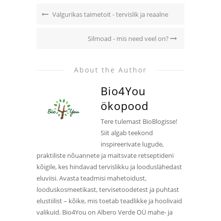
Valgurikas taimetoit - tervislik ja reaalne
Silmoad - mis need veel on?
About the Author
Bio4You
ökopood
Tere tulemast BioBlogisse!
Siit algab teekond
inspireerivate lugude,
praktiliste nõuannete ja maitsvate retseptideni
kõigile, kes hindavad tervislikku ja looduslähedast
eluviisi. Avasta teadmisi mahetoidust,
looduskosmeetikast, tervisetoodetest ja puhtast
elustiilist – kõike, mis toetab teadlikke ja hoolivaid
valikuid. Bio4You on Albero Verde OÜ mahe- ja