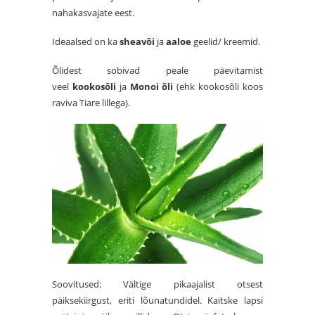
nahakasvajate eest.
Ideaalsed on ka
sheavõi
ja
aaloe
geelid/ kreemid.
Õlidest sobivad peale päevitamist
veel
kookosõli
ja
Monoi õli
(ehk kookosõli koos
raviva Tiare lillega).
Soovitused: Vältige pikaajalist otsest
päiksekiirgust, eriti lõunatundidel. Kaitske lapsi