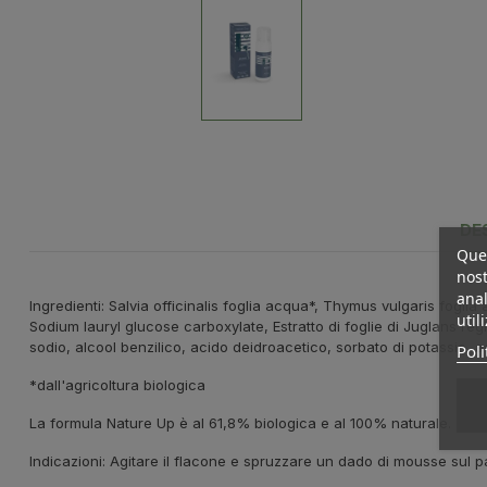
DE
Ques
nost
anal
Ingredienti: Salvia officinalis foglia acqua*, Thymus vulgaris fogli
util
Sodium lauryl glucose carboxylate, Estratto di foglie di Juglans regi
sodio, alcool benzilico, acido deidroacetico, sorbato di potassio, a
Poli
*dall'agricoltura biologica
La formula Nature Up è al 61,8% biologica e al 100% naturale.
Indicazioni: Agitare il flacone e spruzzare un dado di mousse sul p