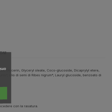
ONI
 suo
ide, Glycerin, Glyceryl oleate, Coco-glucoside, Dicaprylyl etere,
unis*, olio di semi di Ribes nigrum*, Lauryl glucoside, benzoato di
rocedere con la rasatura.