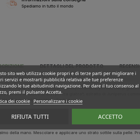
Spediamo in tutto il mondo
SCRIZIONE
DETTAGLI DEL PRODOTTO
RECENSI
to sito web utilizza cookie propri e di terze parti per migliorare i
ri servizi e mostrarti pubblicità relativa alle tue preferenze
izzando le tue abitudinidi navigazione. Per dare il tuo consenso al
a acqua*, Aqua, Cocamidopropyl hydroxysultaine, Erythritol, Decyl glucos
izzo, premi il pulsante Accetta.
a*, estratto di radice di Glycyrrhiza glabra*, estratto di Juniperus comm
cido citrico, acido benzoico, Parfum.
tica dei cookie
Personalizzare i cookie
RIFIUTA TUTTI
ACCETTO
almo della mano. Mescolare e applicare uno strato sottile sulla pelle. P