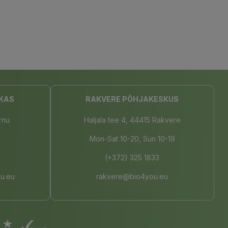
KAS
RAKVERE PÕHJAKESKUS
rnu
Haljala tee 4, 44415 Rakvere
Mon-Sat 10-20, Sun 10-19
(+372) 325 1833
u.eu
rakvere@bio4you.eu