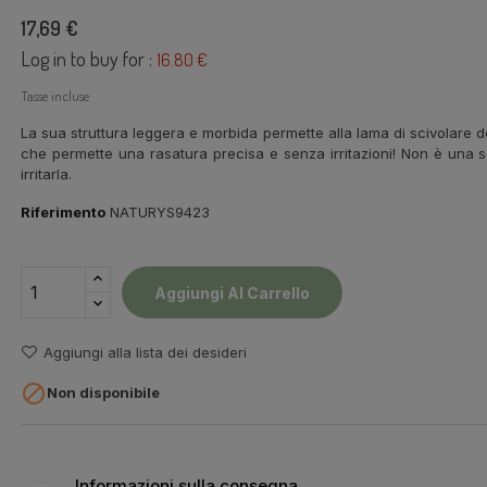
17,69 €
Log in to buy for :
16.80 €
Tasse incluse
La sua struttura leggera e morbida permette alla lama di scivolare 
che permette una rasatura precisa e senza irritazioni! Non è una 
irritarla.
Riferimento
NATURYS9423
Aggiungi Al Carrello
Aggiungi alla lista dei desideri

Non disponibile
Informazioni sulla consegna