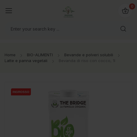
@bio4you.eu
0
o il mondo!
Home
BIO-ALIMENTI
Bevande e polveri solubili
Latte e panna vegetali
Bevanda di riso con cocco, 1l
INGROSSO
INGROSSO
INGROSSO
INGROSSO