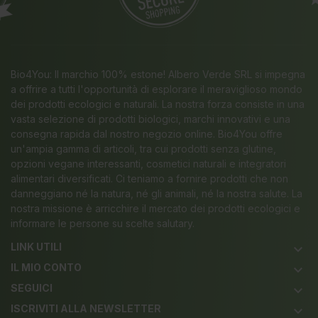
Bio4You: Il marchio 100% estone! Albero Verde SRL si impegna
a offrire a tutti l'opportunità di esplorare il meraviglioso mondo
dei prodotti ecologici e naturali. La nostra forza consiste in una
vasta selezione di prodotti biologici, marchi innovativi e una
consegna rapida dal nostro negozio online. Bio4You offre
un'ampia gamma di articoli, tra cui prodotti senza glutine,
opzioni vegane interessanti, cosmetici naturali e integratori
alimentari diversificati. Ci teniamo a fornire prodotti che non
danneggiano né la natura, né gli animali, né la nostra salute. La
nostra missione è arricchire il mercato dei prodotti ecologici e
informare le persone su scelte salutary.
LINK UTILI
keyboard_arrow_down
IL MIO CONTO
keyboard_arrow_down
SEGUICI
keyboard_arrow_down
ISCRIVITI ALLA NEWSLETTER
keyboard_arrow_down