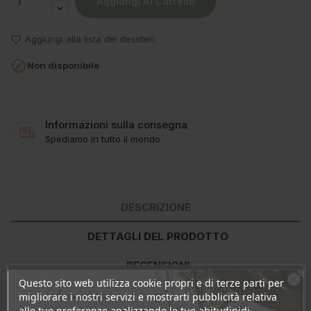
Aggiungi Al Carrello
Aggiungi alla lista dei desideri

Non disponibile
Informazioni sulla consegna
Spediamo in tutto il mondo
DESCRIZIONE
DETTAGLI DEL PRODOTTO
RECENSIONI
Questo sito web utilizza cookie propri e di terze parti per
Ära veel lahku!
migliorare i nostri servizi e mostrarti pubblicità relativa
alle tue preferenze analizzando le tue abitudinidi