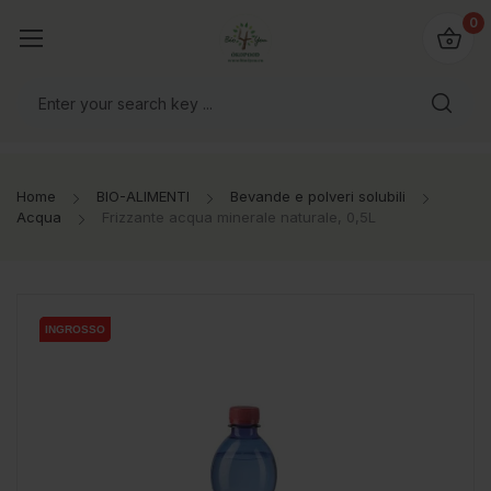
@bio4you.eu
0
o il mondo!
Home
BIO-ALIMENTI
Bevande e polveri solubili
Acqua
Frizzante acqua minerale naturale, 0,5L
INGROSSO
INGROSSO