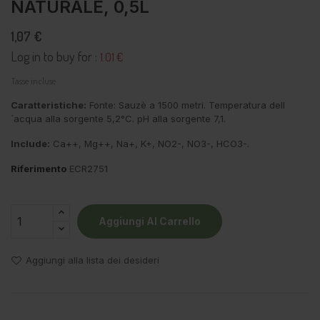
NATURALE, 0,5L
1,07 €
Log in to buy for :
1.01 €
Tasse incluse
Caratteristiche:
Fonte: Sauzè a 1500 metri. Temperatura dell
´acqua alla sorgente
5,2°C.
pH alla sorgente
7,1.
Include:
Ca++, Mg++, Na+, K+, NO2-, NO3-, HCO3-.
Riferimento
ECR2751
Aggiungi Al Carrello
Aggiungi alla lista dei desideri