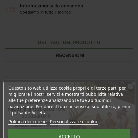
Informazioni sulla consegna
Spediamo in tutto il mondo
DETTAGLI DEL PRODOTTO
RECENSIONI
Questo sito web utilizza cookie propri e di terze parti per
Ära veel lahku!
migliorare i nostri servizi e mostrarti pubblicità relativa
alle tue preferenze analizzando le tue abitudinidi
Liitu uudiskirjaga ja
navigazione. Per dare il tuo consenso al suo utilizzo, premi
naudi järgmist ostu 10%
il pulsante Accetta.
soodsamalt!
Politica dei cookie
Personalizzare i cookie
Sind ootavad spetsiaalsed allahindlused,
eksklusiivsed kampaaniad ja kingitused!
Registreeru e-maili aadressiga ja saad
In magazzino
66 Articoli
sooduskoodi!
ACCETTO