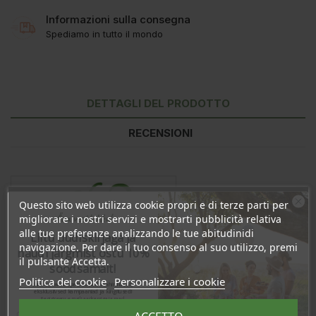
Informazioni sulla consegna
Spediamo in tutto il mondo
DETTAGLI DEL PRODOTTO
RECENSIONI
Questo sito web utilizza cookie propri e di terze parti per
Ära veel lahku!
migliorare i nostri servizi e mostrarti pubblicità relativa
alle tue preferenze analizzando le tue abitudinidi
Liitu uudiskirjaga ja
navigazione. Per dare il tuo consenso al suo utilizzo, premi
naudi järgmist ostu 10%
il pulsante Accetta.
soodsamalt!
Politica dei cookie
Personalizzare i cookie
Sind ootavad spetsiaalsed allahindlused,
eksklusiivsed kampaaniad ja kingitused!
Registreeru e-maili aadressiga ja saad
In magazzino
sooduskoodi!
38 Articoli