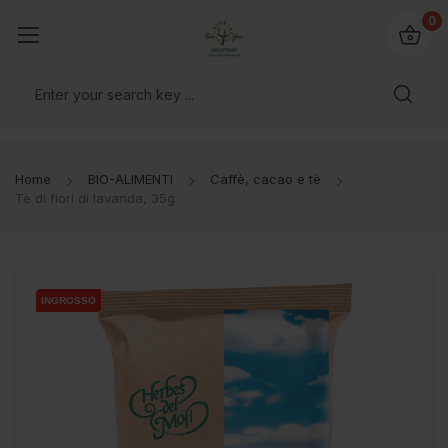
@bio4you.eu
0
o il mondo!
Home
BIO-ALIMENTI
Caffè, cacao e tè
Tè di fiori di lavanda, 35g
INGROSSO
INGROSSO
INGROSSO