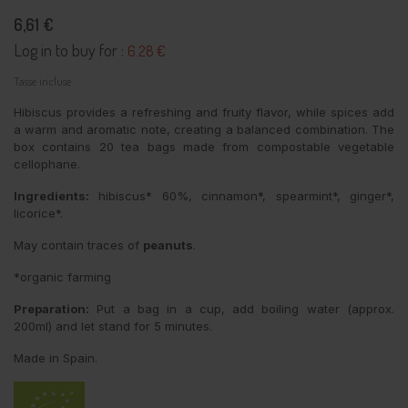
6,61 €
Log in to buy for :
6.28 €
Tasse incluse
Hibiscus provides a refreshing and fruity flavor, while spices add
a warm and aromatic note, creating a balanced combination. The
box contains 20 tea bags made from compostable vegetable
cellophane.
Ingredients:
hibiscus* 60%, cinnamon*, spearmint*, ginger*,
licorice*.
May contain traces of
peanuts
.
*organic farming
Preparation:
Put a bag in a cup, add boiling water (approx.
200ml) and let stand for 5 minutes.
Made in Spain.