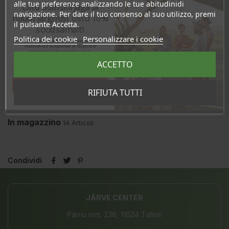
alle tue preferenze analizzando le tue abitudinidi
Liitu uudiskirjaga ja
navigazione. Per dare il tuo consenso al suo utilizzo, premi
naudi järgmist ostu 10%
il pulsante Accetta.
soodsamalt!
Politica dei cookie
Personalizzare i cookie
Sind ootavad spetsiaalsed allahindlused,
eksklusiivsed kampaaniad ja kingitused!
Registreeru e-maili aadressiga ja saad
sooduskoodi!
ACCETTO
Tahan sooduskoodi!
RIFIUTA TUTTI
In magazzino
14 Articoli
Condividi
JÄRVE CENTER
Pärnu mnt. 238, 11624 Tallinn