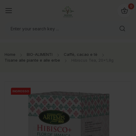
@bio4you.eu
0
o il mondo!
Home
BIO-ALIMENTI
Caffè, cacao e tè
Tisane alle piante e alle erbe
Hibiscus Tea, 20x1,8g
INGROSSO
INGROSSO
INGROSSO