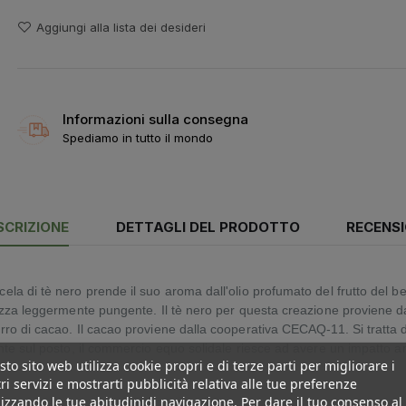
Aggiungi alla lista dei desideri
Informazioni sulla consegna
Spediamo in tutto il mondo
SCRIZIONE
DETTAGLI DEL PRODOTTO
RECENSI
la di tè nero prende il suo aroma dall'olio profumato del frutto del be
hezza leggermente pungente. Il tè nero per questa creazione proviene 
o di cacao. Il cacao proviene dalla cooperativa CECAQ-11. Si tratta di 
nte sul posto, il commercio equo solidale riesce ad avere un impatto an
to sito web utilizza cookie propri e di terze parti per migliorare i
ri servizi e mostrarti pubblicità relativa alle tue preferenze
izzando le tue abitudinidi navigazione. Per dare il tuo consenso al