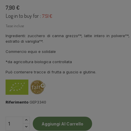
7,90 €
Log in to buy for :
7.51 €
Tasse incluse
Ingredienti: zucchero di canna grezzo°*, latte intero in polvere°*
estratto di vaniglia°*.
Commercio equo e solidale
*da agricoltura biologica controllata
Può contenere tracce di frutta a guscio e glutine.
Riferimento
GEP3340
Aggiungi Al Carrello