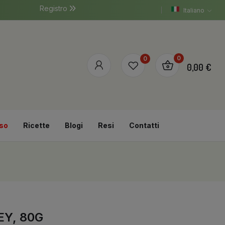
Registro
Italiano
0
0
0,00 €
so
Ricette
Blogi
Resi
Contatti
EY, 80G