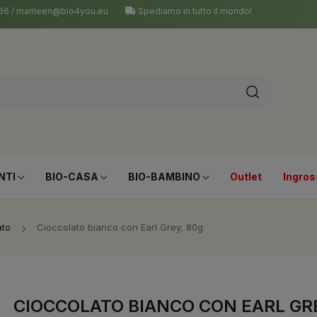
 036 / marileen@bio4you.eu
Spediamo in tutto il mondo!
NTI
BIO-CASA
BIO-BAMBINO
Outlet
Ingros
ato
Cioccolato bianco con Earl Grey, 80g
CIOCCOLATO BIANCO CON EARL GR