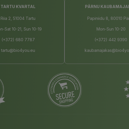
TARTU KVARTAL
PÄRNU KAUBAMAJA
Riia 2, 51004 Tartu
Papiniidu 8, 80010 Pä
n-Sat 10-21, Sun 10-19
Mon-Sun 10-20
(+372) 680 7787
(+372) 442 9390
tartu@bio4you.eu
kaubamajakas@bio4yo