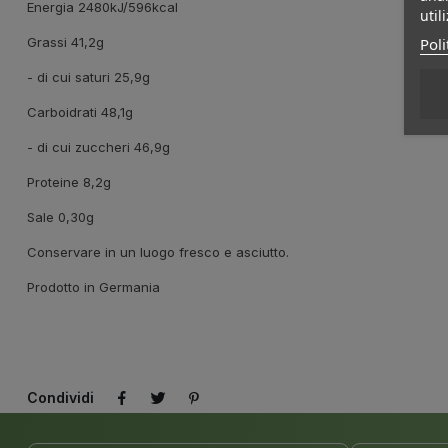
Energia 2480kJ/596kcal
util
Poli
Grassi 41,2g
- di cui saturi 25,9g
Carboidrati 48,1g
- di cui zuccheri 46,9g
Proteine 8,2g
Sale 0,30g
Conservare in un luogo fresco e asciutto.
Prodotto in Germania
Condividi