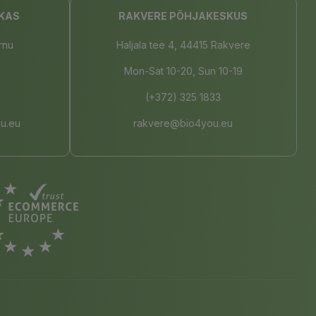
KAS
RAKVERE PÕHJAKESKUS
rnu
Haljala tee 4, 44415 Rakvere
Mon-Sat 10-20, Sun 10-19
(+372) 325 1833
u.eu
rakvere@bio4you.eu